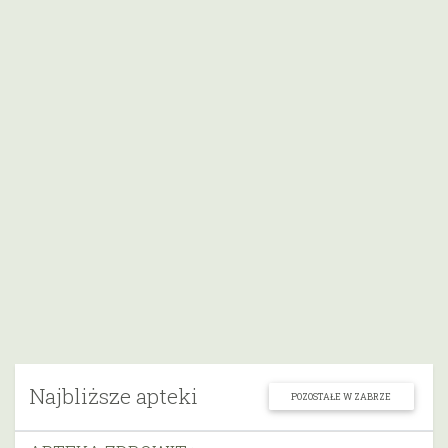
Najbliższe apteki
POZOSTAŁE W ZABRZE