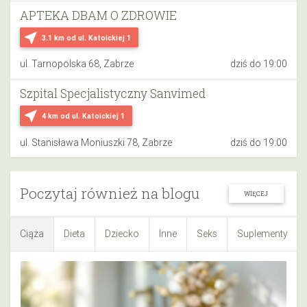
APTEKA DBAM O ZDROWIE
near_me
3.1 km
od ul. Katoickiej 1
ul. Tarnopolska 68, Zabrze
dziś do 19:00
Szpital Specjalistyczny Sanvimed
near_me
4 km
od ul. Katoickiej 1
ul. Stanisława Moniuszki 78, Zabrze
dziś do 19:00
Poczytaj również na blogu
WIĘCEJ
Ciąża
Dieta
Dziecko
Inne
Seks
Suplementy