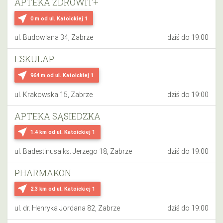
APTEKA ZDROWIT+
near_me
0 m
od ul. Katoickiej 1
ul. Budowlana 34, Zabrze
dziś do 19:00
ESKULAP
near_me
964 m
od ul. Katoickiej 1
ul. Krakowska 15, Zabrze
dziś do 19:00
APTEKA SĄSIEDZKA
near_me
1.4 km
od ul. Katoickiej 1
ul. Badestinusa ks. Jerzego 18, Zabrze
dziś do 19:00
PHARMAKON
near_me
2.3 km
od ul. Katoickiej 1
ul. dr. Henryka Jordana 82, Zabrze
dziś do 19:00