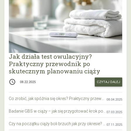
Jak działa test owulacyjny?
Praktyczny przewodnik po
skutecznym planowaniu ciąży
access_time
CZYTAJ DALEJ
08.22.2025
Co zrobić, jak spóźnia się okres? Praktyczny przewodnik krok po kroku
08.04.2025
Badanie GBS w ciąży – jak się przygotować krok po kroku?
07.03.2025
Czy na początku ciąży boli brzuch jak przy okresie? Wyjaśniamy objawy i różnice
07.11.2025