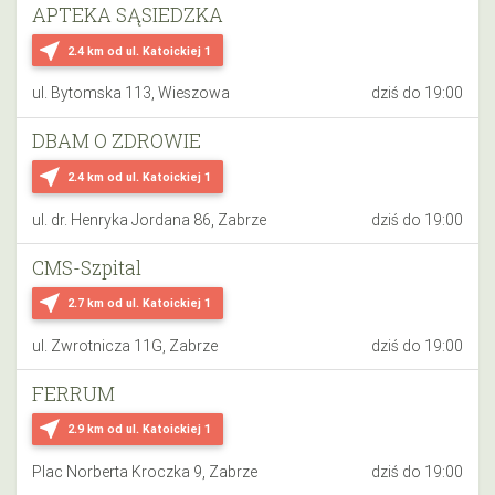
APTEKA SĄSIEDZKA
near_me
2.4 km
od ul. Katoickiej 1
ul. Bytomska 113, Wieszowa
dziś do 19:00
DBAM O ZDROWIE
near_me
2.4 km
od ul. Katoickiej 1
ul. dr. Henryka Jordana 86, Zabrze
dziś do 19:00
CMS-Szpital
near_me
2.7 km
od ul. Katoickiej 1
ul. Zwrotnicza 11G, Zabrze
dziś do 19:00
FERRUM
near_me
2.9 km
od ul. Katoickiej 1
Plac Norberta Kroczka 9, Zabrze
dziś do 19:00