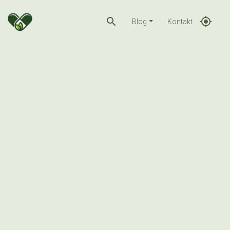
search
gps_fixed
Blog
Kontakt