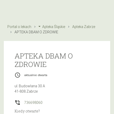
Portal o lekach
Apteka Śląskie
Apteka Zabrze
APTEKA DBAM O ZDROWIE
APTEKA DBAM O
ZDROWIE
access_time
aktualnie otwarta
ul. Budowlana 30 A
41-808 Zabrze
phone_in_talk
736698060
Kiedy otwarte?