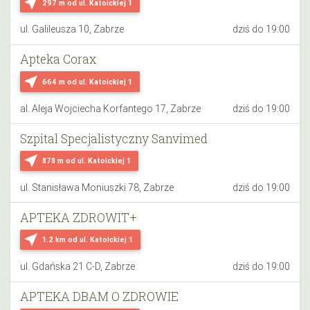
near_me
297 m
od ul. Katoickiej 1
ul. Galileusza 10, Zabrze
dziś do 19:00
Apteka Corax
near_me
664 m
od ul. Katoickiej 1
al. Aleja Wojciecha Korfantego 17, Zabrze
dziś do 19:00
Szpital Specjalistyczny Sanvimed
near_me
878 m
od ul. Katoickiej 1
ul. Stanisława Moniuszki 78, Zabrze
dziś do 19:00
APTEKA ZDROWIT+
near_me
1.2 km
od ul. Katoickiej 1
ul. Gdańska 21 C-D, Zabrze
dziś do 19:00
APTEKA DBAM O ZDROWIE