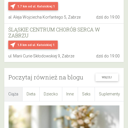
near_me
1.7 km
od ul. Katoickiej 1
al. Aleja Wojciecha Korfantego 5, Zabrze
dziś do 19:00
ŚLĄSKIE CENTRUM CHORÓB SERCA W
ZABRZU
near_me
1.8 km
od ul. Katoickiej 1
ul. Marii Curie-Skłodowskiej 9, Zabrze
dziś do 19:00
Poczytaj również na blogu
WIĘCEJ
Ciąża
Dieta
Dziecko
Inne
Seks
Suplementy