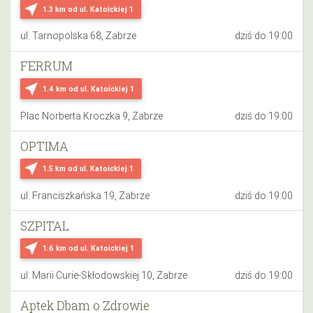
near_me
1.3 km
od ul. Katoickiej 1
ul. Tarnopolska 68, Zabrze
dziś do 19:00
FERRUM
near_me
1.4 km
od ul. Katoickiej 1
Plac Norberta Kroczka 9, Zabrze
dziś do 19:00
OPTIMA
near_me
1.5 km
od ul. Katoickiej 1
ul. Franciszkańska 19, Zabrze
dziś do 19:00
SZPITAL
near_me
1.6 km
od ul. Katoickiej 1
ul. Marii Curie-Skłodowskiej 10, Zabrze
dziś do 19:00
Aptek Dbam o Zdrowie