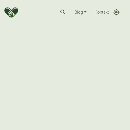
search
gps_fixed
Blog
Kontakt