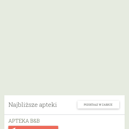
Najbliższe apteki
POZOSTAŁE W ZABRZE
APTEKA B&B