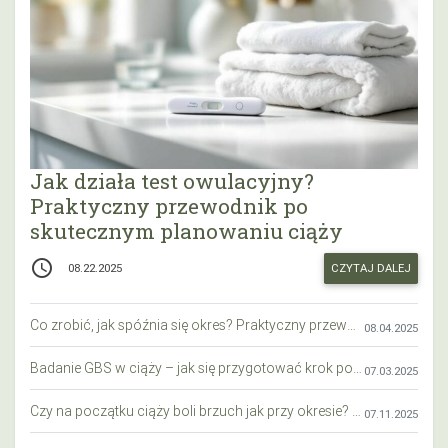
Jak działa test owulacyjny?
Praktyczny przewodnik po
skutecznym planowaniu ciąży
access_time
CZYTAJ DALEJ
08.22.2025
Co zrobić, jak spóźnia się okres? Praktyczny przewodnik krok po kroku
08.04.2025
Badanie GBS w ciąży – jak się przygotować krok po kroku?
07.03.2025
Czy na początku ciąży boli brzuch jak przy okresie? Wyjaśniamy objawy i różnice
07.11.2025