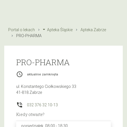
Portal o lekach
Apteka Śląskie
Apteka Zabrze
PRO-PHARMA
PRO-PHARMA
access_time
aktualnie zamknięta
ul. Konstantego Ciołkowskiego 33
41-818 Zabrze
phone_in_talk
032 376 32 10-13
Kiedy otwarte?
poniedziałek, 08:00 - 18:30