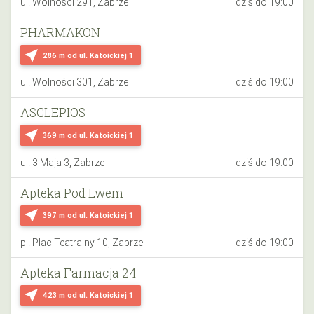
ul. Wolności 291, Zabrze
dziś do 19:00
PHARMAKON
near_me
286 m
od ul. Katoickiej 1
ul. Wolności 301, Zabrze
dziś do 19:00
ASCLEPIOS
near_me
369 m
od ul. Katoickiej 1
ul. 3 Maja 3, Zabrze
dziś do 19:00
Apteka Pod Lwem
near_me
397 m
od ul. Katoickiej 1
pl. Plac Teatralny 10, Zabrze
dziś do 19:00
Apteka Farmacja 24
near_me
423 m
od ul. Katoickiej 1