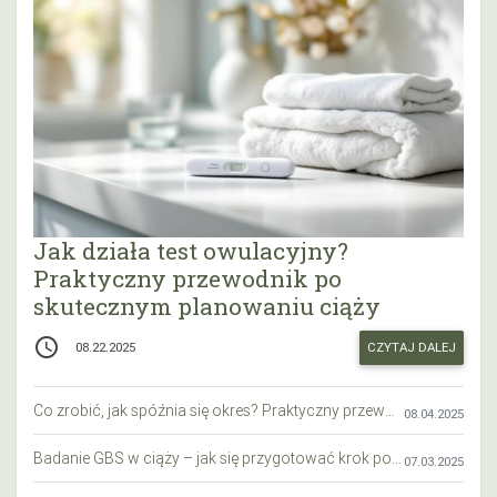
Jak działa test owulacyjny?
Praktyczny przewodnik po
skutecznym planowaniu ciąży
access_time
CZYTAJ DALEJ
08.22.2025
Co zrobić, jak spóźnia się okres? Praktyczny przewodnik krok po kroku
08.04.2025
Badanie GBS w ciąży – jak się przygotować krok po kroku?
07.03.2025