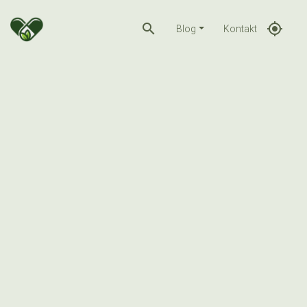
search
gps_fixed
Blog
Kontakt