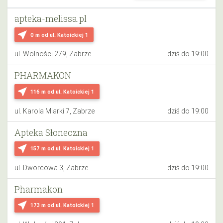
apteka-melissa.pl
near_me
0 m
od ul. Katoickiej 1
ul. Wolności 279, Zabrze
dziś do 19:00
PHARMAKON
near_me
116 m
od ul. Katoickiej 1
ul. Karola Miarki 7, Zabrze
dziś do 19:00
Apteka Słoneczna
near_me
157 m
od ul. Katoickiej 1
ul. Dworcowa 3, Zabrze
dziś do 19:00
Pharmakon
near_me
173 m
od ul. Katoickiej 1