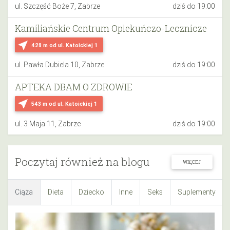
ul. Szczęść Boże 7, Zabrze
dziś do 19:00
Kamiliańskie Centrum Opiekuńczo-Lecznicze
near_me
428 m
od ul. Katoickiej 1
ul. Pawła Dubiela 10, Zabrze
dziś do 19:00
APTEKA DBAM O ZDROWIE
near_me
543 m
od ul. Katoickiej 1
ul. 3 Maja 11, Zabrze
dziś do 19:00
Poczytaj również na blogu
WIĘCEJ
Ciąża
Dieta
Dziecko
Inne
Seks
Suplementy