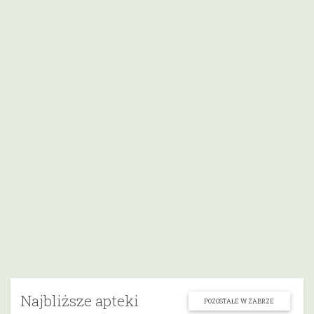
Najbliższe apteki
POZOSTAŁE W ZABRZE