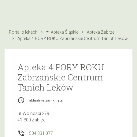
Portal o lekach
Apteka Śląskie
Apteka Zabrze
Apteka 4 PORY ROKU Zabrzańskie Centrum Tanich Leków
Apteka 4 PORY ROKU
Zabrzańskie Centrum
Tanich Leków
access_time
aktualnie zamknięta
ul. Wolności 279
41-800 Zabrze
phone_in_talk
504 031 077