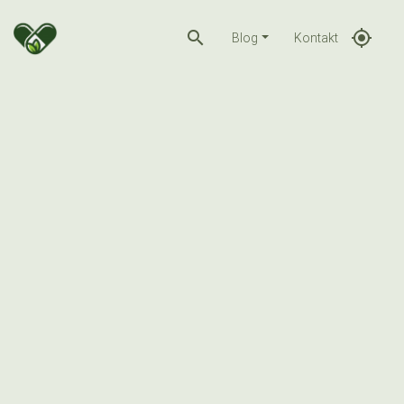
search
gps_fixed
Blog
Kontakt