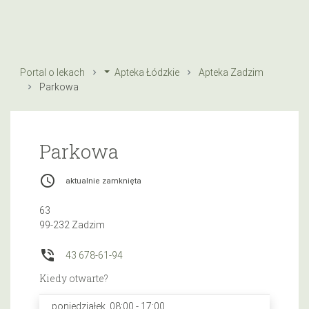
Portal o lekach
Apteka Łódzkie
Apteka Zadzim
Parkowa
Parkowa
access_time
aktualnie zamknięta
63
99-232 Zadzim
phone_in_talk
43 678-61-94
Kiedy otwarte?
poniedziałek, 08:00 - 17:00