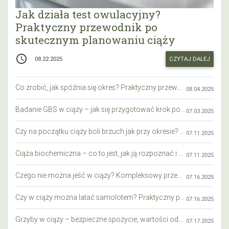
Jak działa test owulacyjny?
Praktyczny przewodnik po
skutecznym planowaniu ciąży
access_time
CZYTAJ DALEJ
08.22.2025
Co zrobić, jak spóźnia się okres? Praktyczny przewodnik krok po kroku
08.04.2025
Badanie GBS w ciąży – jak się przygotować krok po kroku?
07.03.2025
Czy na początku ciąży boli brzuch jak przy okresie? Wyjaśniamy objawy i różnice
07.11.2025
Ciąża biochemiczna – co to jest, jak ją rozpoznać i co warto wiedzieć?
07.11.2025
Czego nie można jeść w ciąży? Kompleksowy przewodnik dla przyszłych mam
07.16.2025
Czy w ciąży można latać samolotem? Praktyczny przewodnik dla przyszłych mam
07.16.2025
Grzyby w ciąży – bezpieczne spożycie, wartości odżywcze i zagrożenia
07.17.2025