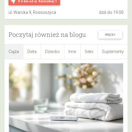
near_me
9.4 km
od ul. Katoickiej 1
ul. Warcka 9, Rossoszyca
dziś do 19:00
Poczytaj również na blogu
WIĘCEJ
Ciąża
Dieta
Dziecko
Inne
Seks
Suplementy