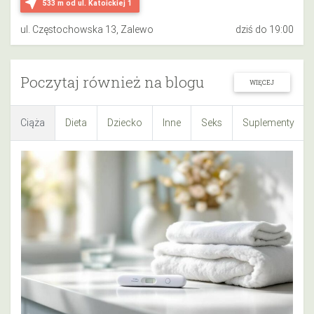
near_me
533 m
od ul. Katoickiej 1
ul. Częstochowska 13, Zalewo
dziś do 19:00
Poczytaj również na blogu
WIĘCEJ
Ciąża
Dieta
Dziecko
Inne
Seks
Suplementy