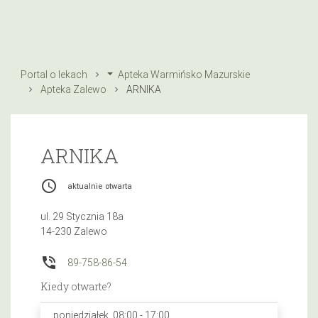
Portal o lekach
Apteka Warmińsko Mazurskie
Apteka Zalewo
ARNIKA
ARNIKA
access_time
aktualnie otwarta
ul. 29 Stycznia 18a
14-230 Zalewo
phone_in_talk
89-758-86-54
Kiedy otwarte?
poniedziałek, 08:00 - 17:00