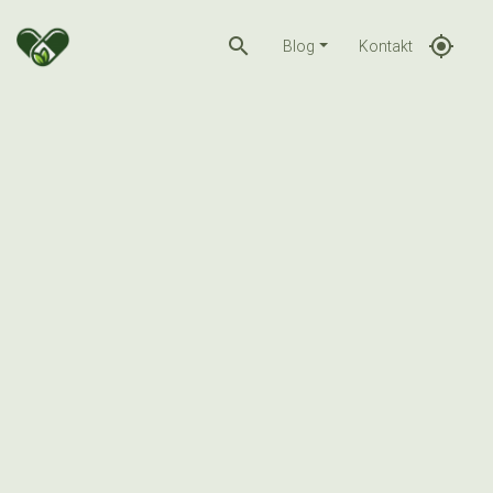
search
gps_fixed
Blog
Kontakt