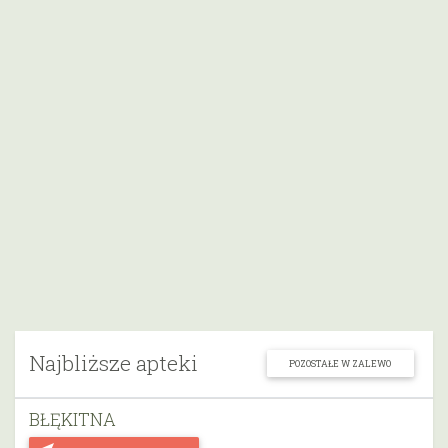
Najbliższe apteki
POZOSTAŁE W ZALEWO
BŁĘKITNA