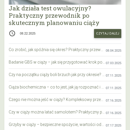
Jak działa test owulacyjny?
Praktyczny przewodnik po
skutecznym planowaniu ciąży
access_time
CZYTAJ DALEJ
08.22.2025
Co zrobić, jak spóźnia się okres? Praktyczny przewodnik krok po kroku
08.04.2025
Badanie GBS w ciąży – jak się przygotować krok po kroku?
07.03.2025
Czy na początku ciąży boli brzuch jak przy okresie? Wyjaśniamy objawy i różnice
07.11.2025
Ciąża biochemiczna – co to jest, jak ją rozpoznać i co warto wiedzieć?
07.11.2025
Czego nie można jeść w ciąży? Kompleksowy przewodnik dla przyszłych mam
07.16.2025
Czy w ciąży można latać samolotem? Praktyczny przewodnik dla przyszłych mam
07.16.2025
Grzyby w ciąży – bezpieczne spożycie, wartości odżywcze i zagrożenia
07.17.2025