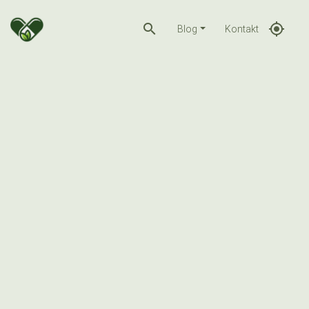
search
gps_fixed
Blog
Kontakt