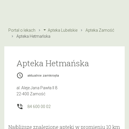
Portal o lekach
Apteka Lubelskie
Apteka Zamość
Apteka Hetmańska
Apteka Hetmańska
access_time
aktualnie zamknięta
al. Aleje Jana Pawła II 8
22-400 Zamość
phone_in_talk
84 600 00 02
Najbliższe znalezione apteki w promieniu 10 km