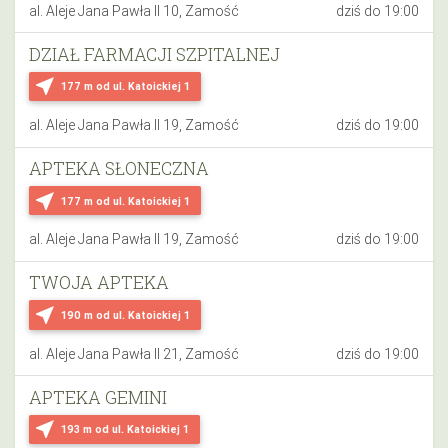
al. Aleje Jana Pawła II 10, Zamość
dziś do 19:00
DZIAŁ FARMACJI SZPITALNEJ
near_me
177 m
od ul. Katoickiej 1
al. Aleje Jana Pawła II 19, Zamość
dziś do 19:00
APTEKA SŁONECZNA
near_me
177 m
od ul. Katoickiej 1
al. Aleje Jana Pawła II 19, Zamość
dziś do 19:00
TWOJA APTEKA
near_me
190 m
od ul. Katoickiej 1
al. Aleje Jana Pawła II 21, Zamość
dziś do 19:00
APTEKA GEMINI
near_me
193 m
od ul. Katoickiej 1