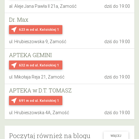
al. Aleje Jana Pawła II 21a, Zamość
dziś do 19:00
Dr. Max
near_me
623 m
od ul. Katoickiej 1
ul. Hrubieszowska 9, Zamość
dziś do 19:00
APTEKA GEMINI
near_me
632 m
od ul. Katoickiej 1
ul. Mikołaja Reja 21, Zamość
dziś do 19:00
APTEKA w D.T. TOMASZ
near_me
691 m
od ul. Katoickiej 1
ul. Hrubieszowska 4A, Zamość
dziś do 19:00
Poczytaj również na blogu
WIĘCEJ