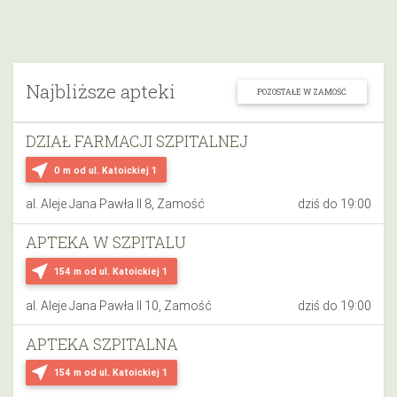
Najbliższe apteki
POZOSTAŁE W ZAMOŚĆ
DZIAŁ FARMACJI SZPITALNEJ
near_me
0 m
od ul. Katoickiej 1
al. Aleje Jana Pawła II 8, Zamość
dziś do 19:00
APTEKA W SZPITALU
near_me
154 m
od ul. Katoickiej 1
al. Aleje Jana Pawła II 10, Zamość
dziś do 19:00
APTEKA SZPITALNA
near_me
154 m
od ul. Katoickiej 1