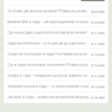
Co zrobić, jak spóźnia się okres? Praktyczny przewodnik krok po kroku
08.04.2025
Badanie GBS w ciąży – jak się przygotować krok po kroku?
07.03.2025
Czy na początku ciąży boli brzuch jak przy okresie? Wyjaśniamy objawy i różnice
07.11.2025
Ciąża biochemiczna – co to jest, jak ją rozpoznać i co warto wiedzieć?
07.11.2025
Czego nie można jeść w ciąży? Kompleksowy przewodnik dla przyszłych mam
07.16.2025
Czy w ciąży można latać samolotem? Praktyczny przewodnik dla przyszłych mam
07.16.2025
Grzyby w ciąży – bezpieczne spożycie, wartości odżywcze i zagrożenia
07.17.2025
Zakazane owoce w ciąży – co warto wiedzieć o bezpieczeństwie diety przyszłej mamy?
07.19.2025
Jak spać w ciąży – praktyczny przewodnik dla przyszłych mam
07.20.2025