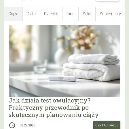
Ciąża
Dieta
Dziecko
Inne
Seks
Suplementy
Jak działa test owulacyjny?
Praktyczny przewodnik po
skutecznym planowaniu ciąży
access_time
CZYTAJ DALEJ
08.22.2025