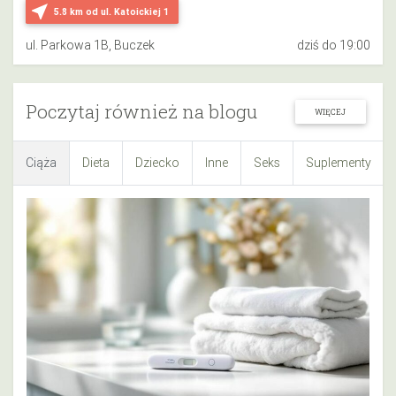
near_me
5.8 km
od ul. Katoickiej 1
ul. Parkowa 1B, Buczek
dziś do 19:00
Poczytaj również na blogu
WIĘCEJ
Ciąża
Dieta
Dziecko
Inne
Seks
Suplementy