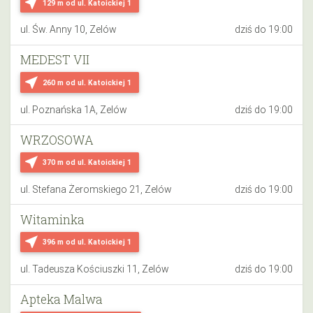
near_me
129 m
od ul. Katoickiej 1
ul. Św. Anny 10, Zelów
dziś do 19:00
MEDEST VII
near_me
260 m
od ul. Katoickiej 1
ul. Poznańska 1A, Zelów
dziś do 19:00
WRZOSOWA
near_me
370 m
od ul. Katoickiej 1
ul. Stefana Żeromskiego 21, Zelów
dziś do 19:00
Witaminka
near_me
396 m
od ul. Katoickiej 1
ul. Tadeusza Kościuszki 11, Zelów
dziś do 19:00
Apteka Malwa