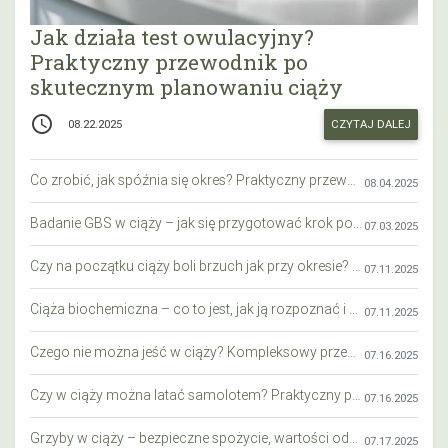
Jak działa test owulacyjny?
Praktyczny przewodnik po
skutecznym planowaniu ciąży
access_time
CZYTAJ DALEJ
08.22.2025
Co zrobić, jak spóźnia się okres? Praktyczny przewodnik krok po kroku
08.04.2025
Badanie GBS w ciąży – jak się przygotować krok po kroku?
07.03.2025
Czy na początku ciąży boli brzuch jak przy okresie? Wyjaśniamy objawy i różnice
07.11.2025
Ciąża biochemiczna – co to jest, jak ją rozpoznać i co warto wiedzieć?
07.11.2025
Czego nie można jeść w ciąży? Kompleksowy przewodnik dla przyszłych mam
07.16.2025
Czy w ciąży można latać samolotem? Praktyczny przewodnik dla przyszłych mam
07.16.2025
Grzyby w ciąży – bezpieczne spożycie, wartości odżywcze i zagrożenia
07.17.2025