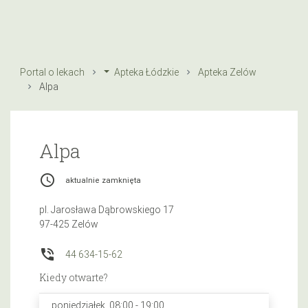
Portal o lekach
Apteka Łódzkie
Apteka Zelów
Alpa
Alpa
access_time
aktualnie zamknięta
pl. Jarosława Dąbrowskiego 17
97-425 Zelów
phone_in_talk
44 634-15-62
Kiedy otwarte?
poniedziałek, 08:00 - 19:00