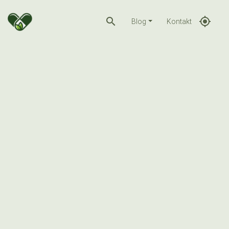
search
gps_fixed
Blog
Kontakt