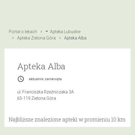
Portal o lekach
Apteka Lubuskie
Apteka Zielona Góra
Apteka Alba
Apteka Alba
access_time
aktualnie zamknięta
ul. Franciszka Rzeźniczaka 3A
65-119 Zielona Góra
Najbliższe znalezione apteki w promieniu 10 km