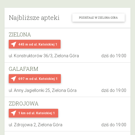
Najbliższe apteki
POZOSTAŁE W ZIELONA GÓRA
ZIELONA
near_me
445 m
od ul. Katoickiej 1
ul. Konstruktorów 36/3, Zielona Góra
dziś do 19:00
GALAFARM
near_me
697 m
od ul. Katoickiej 1
ul. Anny Jagiellonki 25, Zielona Góra
dziś do 19:00
ZDROJOWA
near_me
1 km
od ul. Katoickiej 1
ul. Zdrojowa 2, Zielona Góra
dziś do 19:00