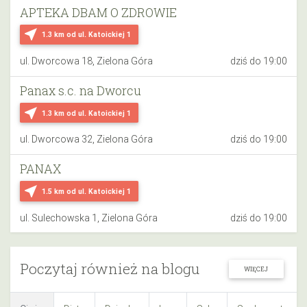
APTEKA DBAM O ZDROWIE
near_me
1.3 km
od ul. Katoickiej 1
ul. Dworcowa 18, Zielona Góra
dziś do 19:00
Panax s.c. na Dworcu
near_me
1.3 km
od ul. Katoickiej 1
ul. Dworcowa 32, Zielona Góra
dziś do 19:00
PANAX
near_me
1.5 km
od ul. Katoickiej 1
ul. Sulechowska 1, Zielona Góra
dziś do 19:00
Poczytaj również na blogu
WIĘCEJ