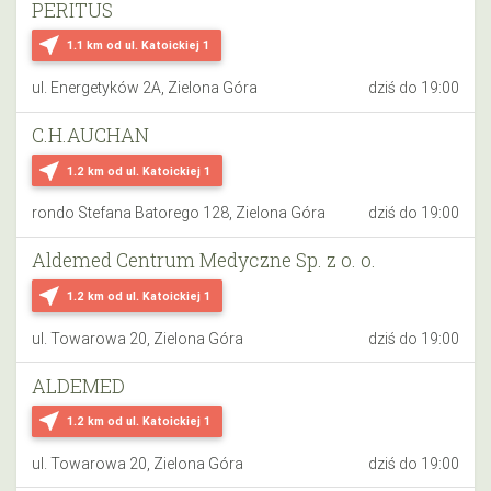
PERITUS
near_me
1.1 km
od ul. Katoickiej 1
ul. Energetyków 2A, Zielona Góra
dziś do 19:00
C.H.AUCHAN
near_me
1.2 km
od ul. Katoickiej 1
rondo Stefana Batorego 128, Zielona Góra
dziś do 19:00
Aldemed Centrum Medyczne Sp. z o. o.
near_me
1.2 km
od ul. Katoickiej 1
ul. Towarowa 20, Zielona Góra
dziś do 19:00
ALDEMED
near_me
1.2 km
od ul. Katoickiej 1
ul. Towarowa 20, Zielona Góra
dziś do 19:00