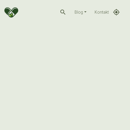
search
gps_fixed
Blog
Kontakt