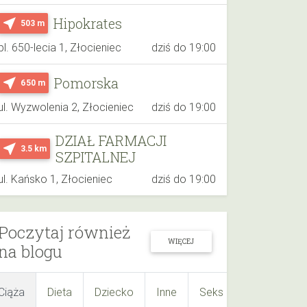
Hipokrates
near_me
503 m
pl. 650-lecia 1, Złocieniec
dziś do 19:00
Pomorska
near_me
650 m
ul. Wyzwolenia 2, Złocieniec
dziś do 19:00
DZIAŁ FARMACJI
near_me
3.5 km
SZPITALNEJ
ul. Kańsko 1, Złocieniec
dziś do 19:00
Poczytaj również
WIĘCEJ
na blogu
Ciąża
Dieta
Dziecko
Inne
Seks
Suplementy