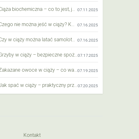
Ciąża biochemiczna – co to jest, jak ją rozpoznać i co warto wiedzieć?
07.11.2025
Czego nie można jeść w ciąży? Kompleksowy przewodnik dla przyszłych mam
07.16.2025
Czy w ciąży można latać samolotem? Praktyczny przewodnik dla przyszłych mam
07.16.2025
Grzyby w ciąży – bezpieczne spożycie, wartości odżywcze i zagrożenia
07.17.2025
Zakazane owoce w ciąży – co warto wiedzieć o bezpieczeństwie diety przyszłej mamy?
07.19.2025
Jak spać w ciąży – praktyczny przewodnik dla przyszłych mam
07.20.2025
Kontakt