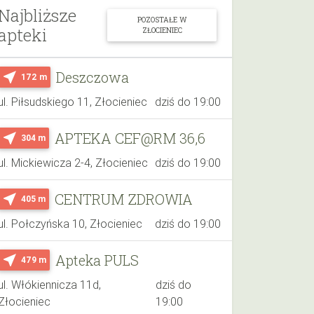
Najbliższe
POZOSTAŁE W
apteki
ZŁOCIENIEC
Deszczowa
near_me
172 m
ul. Piłsudskiego 11, Złocieniec
dziś do 19:00
APTEKA CEF@RM 36,6
near_me
304 m
ul. Mickiewicza 2-4, Złocieniec
dziś do 19:00
CENTRUM ZDROWIA
near_me
405 m
ul. Połczyńska 10, Złocieniec
dziś do 19:00
Apteka PULS
near_me
479 m
ul. Włókiennicza 11d,
dziś do
Złocieniec
19:00