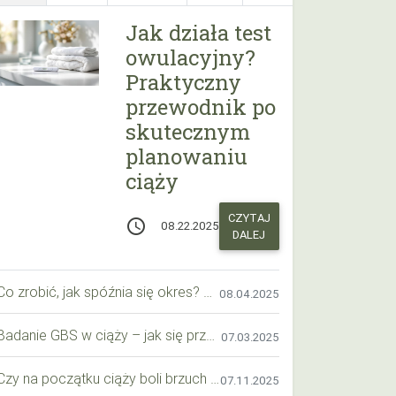
Jak działa test
owulacyjny?
Praktyczny
przewodnik po
skutecznym
planowaniu
ciąży
CZYTAJ
access_time
08.22.2025
DALEJ
Co zrobić, jak spóźnia się okres? Praktyczny przewodnik krok po kroku
08.04.2025
Badanie GBS w ciąży – jak się przygotować krok po kroku?
07.03.2025
Czy na początku ciąży boli brzuch jak przy okresie? Wyjaśniamy objawy i różnice
07.11.2025