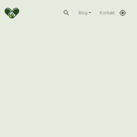
search
gps_fixed
Blog
Kontakt