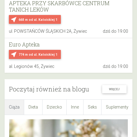
APTEKA PRZY SKARBÓWCE CENTRUM
TANICH LEKÓW
near_me
668 m
od ul. Katoickiej 1
ul. POWSTAŃCÓW ŚLĄSKICH 2A, Żywiec
dziś do 19:00
Euro Apteka
near_me
774 m
od ul. Katoickiej 1
al. Legionów 45, Żywiec
dziś do 19:00
Poczytaj również na blogu
WIĘCEJ
Ciąża
Dieta
Dziecko
Inne
Seks
Suplementy