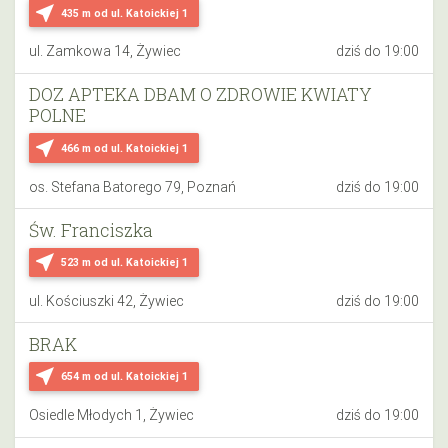
near_me
435 m
od ul. Katoickiej 1
ul. Zamkowa 14, Żywiec
dziś do 19:00
DOZ APTEKA DBAM O ZDROWIE KWIATY
POLNE
near_me
466 m
od ul. Katoickiej 1
os. Stefana Batorego 79, Poznań
dziś do 19:00
Św. Franciszka
near_me
523 m
od ul. Katoickiej 1
ul. Kościuszki 42, Żywiec
dziś do 19:00
BRAK
near_me
654 m
od ul. Katoickiej 1
Osiedle Młodych 1, Żywiec
dziś do 19:00