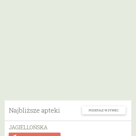
Najbliższe apteki
POZOSTAŁE W ŻYWIEC
JAGIELLOŃSKA