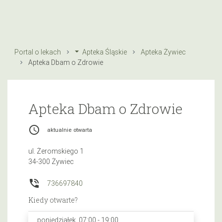
Portal o lekach
Apteka Śląskie
Apteka Żywiec
Apteka Dbam o Zdrowie
Apteka Dbam o Zdrowie
access_time
aktualnie otwarta
ul. Żeromskiego 1
34-300 Żywiec
phone_in_talk
736697840
Kiedy otwarte?
poniedziałek, 07:00 - 19:00