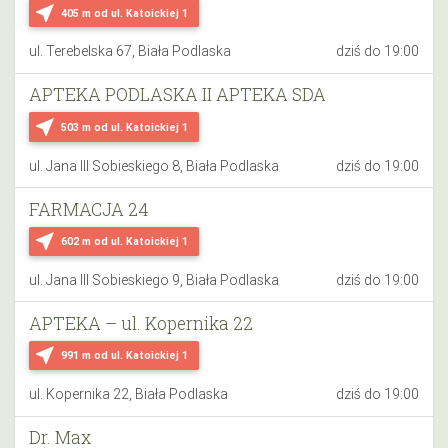
near_me
405 m
od ul. Katoickiej 1
ul. Terebelska 67, Biała Podlaska
dziś do 19:00
APTEKA PODLASKA II APTEKA SDA
near_me
503 m
od ul. Katoickiej 1
ul. Jana III Sobieskiego 8, Biała Podlaska
dziś do 19:00
FARMACJA 24
near_me
602 m
od ul. Katoickiej 1
ul. Jana III Sobieskiego 9, Biała Podlaska
dziś do 19:00
APTEKA – ul. Kopernika 22
near_me
991 m
od ul. Katoickiej 1
ul. Kopernika 22, Biała Podlaska
dziś do 19:00
Dr. Max