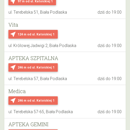
near_me
97 m
od ul. Katoickiej 1
ul. Terebelska 51, Biała Podlaska
dziś do 19:00
Vita
near_me
124 m
od ul. Katoickiej 1
ul. Królowej Jadwigi 2, Biała Podlaska
dziś do 19:00
APTEKA SZPITALNA
near_me
246 m
od ul. Katoickiej 1
ul. Terebelska 57, Biała Podlaska
dziś do 19:00
Medica
near_me
246 m
od ul. Katoickiej 1
ul. Terebelska 57-65, Biała Podlaska
dziś do 19:00
APTEKA GEMINI