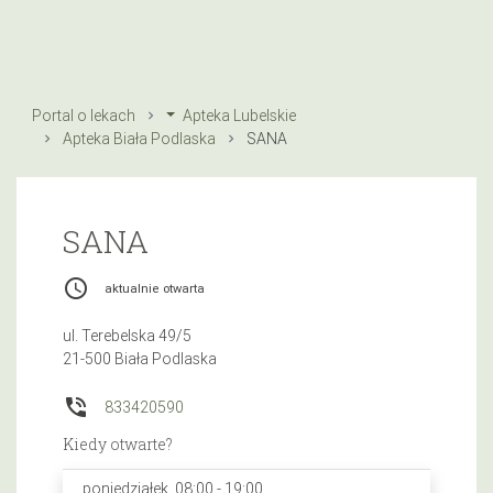
Portal o lekach
Apteka Lubelskie
Apteka Biała Podlaska
SANA
SANA
access_time
aktualnie otwarta
ul. Terebelska 49/5
21-500 Biała Podlaska
phone_in_talk
833420590
Kiedy otwarte?
poniedziałek, 08:00 - 19:00