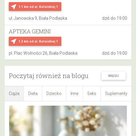
near_me
1.1 km
od ul. Katoickiej 1
ul. Janowska 9, Biała Podlaska
dziś do 19:00
APTEKA GEMINI
near_me
1.3 km
od ul. Katoickiej 1
pl. Plac Wolności 26, Biała Podlaska
dziś do 19:00
Poczytaj również na blogu
WIĘCEJ
Ciąża
Dieta
Dziecko
Inne
Seks
Suplementy