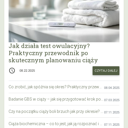
Jak działa test owulacyjny?
Praktyczny przewodnik po
skutecznym planowaniu ciąży
access_time
CZYTAJ DALEJ
08.22.2025
Co zrobić, jak spóźnia się okres? Praktyczny przewodnik krok po kroku
08.04.2025
Badanie GBS w ciąży – jak się przygotować krok po kroku?
07.03.2025
Czy na początku ciąży boli brzuch jak przy okresie? Wyjaśniamy objawy i różnice
07.11.2025
Ciąża biochemiczna – co to jest, jak ją rozpoznać i co warto wiedzieć?
07.11.2025