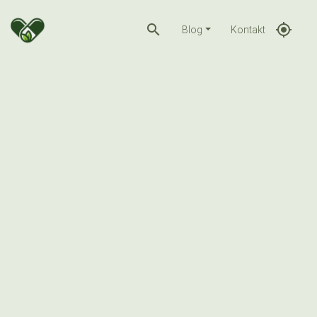
search
gps_fixed
Blog
Kontakt