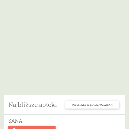
Najbliższe apteki
POZOSTAŁE W BIAŁA PODLASKA
SANA