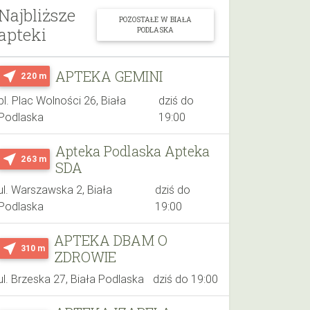
Najbliższe
POZOSTAŁE W BIAŁA
apteki
PODLASKA
APTEKA GEMINI
near_me
220 m
pl. Plac Wolności 26, Biała
dziś do
Podlaska
19:00
Apteka Podlaska Apteka
near_me
263 m
SDA
ul. Warszawska 2, Biała
dziś do
Podlaska
19:00
APTEKA DBAM O
near_me
310 m
ZDROWIE
ul. Brzeska 27, Biała Podlaska
dziś do 19:00