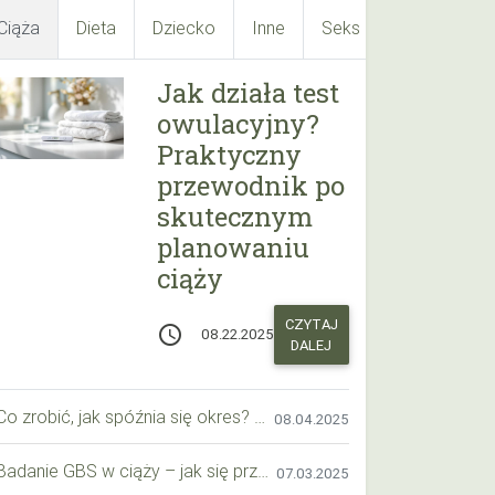
Ciąża
Dieta
Dziecko
Inne
Seks
Suplementy
Jak działa test
owulacyjny?
Praktyczny
przewodnik po
skutecznym
planowaniu
ciąży
CZYTAJ
access_time
08.22.2025
DALEJ
Co zrobić, jak spóźnia się okres? Praktyczny przewodnik krok po kroku
08.04.2025
Badanie GBS w ciąży – jak się przygotować krok po kroku?
07.03.2025