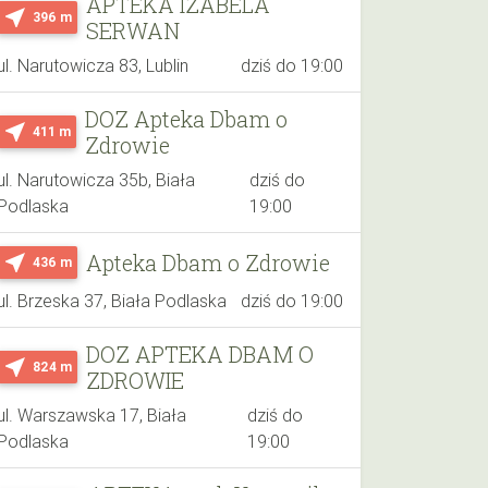
APTEKA IZABELA
near_me
396 m
SERWAN
ul. Narutowicza 83, Lublin
dziś do 19:00
DOZ Apteka Dbam o
near_me
411 m
Zdrowie
ul. Narutowicza 35b, Biała
dziś do
Podlaska
19:00
Apteka Dbam o Zdrowie
near_me
436 m
ul. Brzeska 37, Biała Podlaska
dziś do 19:00
DOZ APTEKA DBAM O
near_me
824 m
ZDROWIE
ul. Warszawska 17, Biała
dziś do
Podlaska
19:00