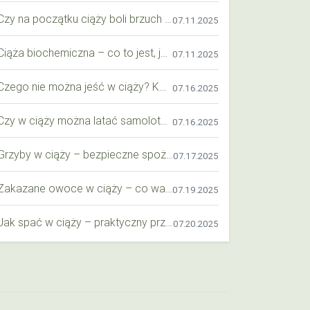
Czy na początku ciąży boli brzuch jak przy okresie? Wyjaśniamy objawy i różnice
07.11.2025
Ciąża biochemiczna – co to jest, jak ją rozpoznać i co warto wiedzieć?
07.11.2025
Czego nie można jeść w ciąży? Kompleksowy przewodnik dla przyszłych mam
07.16.2025
Czy w ciąży można latać samolotem? Praktyczny przewodnik dla przyszłych mam
07.16.2025
Grzyby w ciąży – bezpieczne spożycie, wartości odżywcze i zagrożenia
07.17.2025
Zakazane owoce w ciąży – co warto wiedzieć o bezpieczeństwie diety przyszłej mamy?
07.19.2025
Jak spać w ciąży – praktyczny przewodnik dla przyszłych mam
07.20.2025