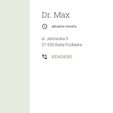
Dr. Max
access_time
aktualnie otwarta
ul. Janowska 9
21-500 Biała Podlaska
phone_in_talk
833434385