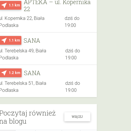
APTEKA – ul. Kopernika
near_me
1.1 km
22
ul. Kopernika 22, Biała
dziś do
Podlaska
19:00
SANA
near_me
1.1 km
ul. Terebelska 49, Biała
dziś do
Podlaska
19:00
SANA
near_me
1.2 km
ul. Terebelska 51, Biała
dziś do
Podlaska
19:00
Poczytaj również
WIĘCEJ
na blogu