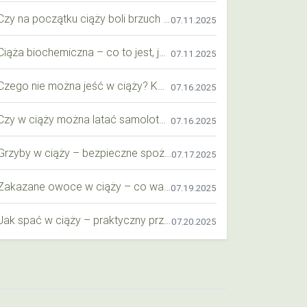
Czy na początku ciąży boli brzuch jak przy okresie? Wyjaśniamy objawy i różnice
07.11.2025
Ciąża biochemiczna – co to jest, jak ją rozpoznać i co warto wiedzieć?
07.11.2025
Czego nie można jeść w ciąży? Kompleksowy przewodnik dla przyszłych mam
07.16.2025
Czy w ciąży można latać samolotem? Praktyczny przewodnik dla przyszłych mam
07.16.2025
Grzyby w ciąży – bezpieczne spożycie, wartości odżywcze i zagrożenia
07.17.2025
Zakazane owoce w ciąży – co warto wiedzieć o bezpieczeństwie diety przyszłej mamy?
07.19.2025
Jak spać w ciąży – praktyczny przewodnik dla przyszłych mam
07.20.2025