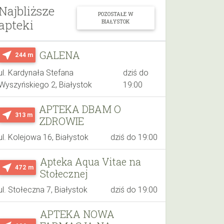
Najbliższe
POZOSTAŁE W
apteki
BIAŁYSTOK
GALENA
near_me
244 m
ul. Kardynała Stefana
dziś do
Wyszyńskiego 2, Białystok
19:00
APTEKA DBAM O
near_me
313 m
ZDROWIE
ul. Kolejowa 16, Białystok
dziś do 19:00
Apteka Aqua Vitae na
near_me
472 m
Stołecznej
ul. Stołeczna 7, Białystok
dziś do 19:00
APTEKA NOWA