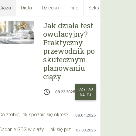
Ciąża
Dieta
Dziecko
Inne
Seks
Suplementy
Jak działa test
owulacyjny?
Praktyczny
przewodnik po
skutecznym
planowaniu
ciąży
CZYTAJ
access_time
08.22.2025
DALEJ
Co zrobić, jak spóźnia się okres? Praktyczny przewodnik krok po kroku
08.04.2025
Badanie GBS w ciąży – jak się przygotować krok po kroku?
07.03.2025