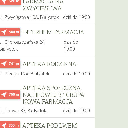
FARMACJA NA
near_me
620 m
ZWYCIĘSTWA
ul. Zwycięstwa 10A, Białystok
dziś do 19:00
INTERHEM FARMACJA
near_me
640 m
ul. Choroszczańska 24,
dziś do
Białystok
19:00
APTEKA RODZINNA
near_me
741 m
ul. Przejazd 2A, Białystok
dziś do 19:00
APTEKA SPOŁECZNA
NA LIPOWEJ 37 GRUPA
near_me
750 m
NOWA FARMACJA
ul. Lipowa 37, Białystok
dziś do 19:00
APTEKA POD LWEM
near_me
805 m