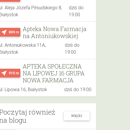
ul. Aleja Józefa Piłsudskiego 8,
dziś do
Białystok
19:00
Apteka Nowa Farmacja
near_me
809 m
na Antoniukowskiej
ul. Antoniukowska 11A,
dziś do
Białystok
19:00
APTEKA SPOŁECZNA
NA LIPOWEJ 16 GRUPA
near_me
910 m
NOWA FARMACJA
ul. Lipowa 16, Białystok
dziś do 19:00
Poczytaj również
WIĘCEJ
na blogu