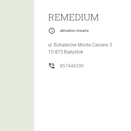
REMEDIUM
access_time
aktualnie otwarta
ul. Bohaterów Monte Cassino 5
15-873 Białystok
phone_in_talk
857444399