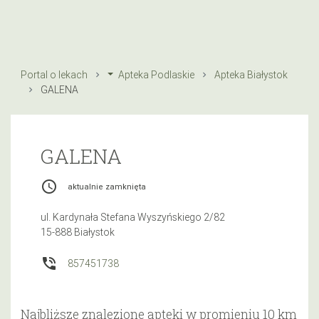
Portal o lekach
Apteka Podlaskie
Apteka Białystok
GALENA
GALENA
access_time
aktualnie zamknięta
ul. Kardynała Stefana Wyszyńskiego 2/82
15-888 Białystok
phone_in_talk
857451738
Najbliższe znalezione apteki w promieniu 10 km