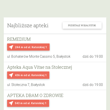
Najbliższe apteki
POZOSTAŁE W BIAŁYSTOK
REMEDIUM
near_me
244 m
od ul. Katoickiej 1
ul. Bohaterów Monte Cassino 5, Białystok
dziś do 19:00
Apteka Aqua Vitae na Stołecznej
near_me
436 m
od ul. Katoickiej 1
ul. Stołeczna 7, Białystok
dziś do 19:00
APTEKA DBAM O ZDROWIE
near_me
543 m
od ul. Katoickiej 1