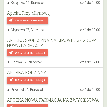
ul. Kolejowa 16, Białystok
dziś do 19:00
Apteka Przy Młynowej
near_me
726 m
od ul. Katoickiej 1
ul. Młynowa 17, Białystok
dziś do 19:00
APTEKA SPOŁECZNA NA LIPOWEJ 37 GRUPA
NOWA FARMACJA
near_me
753 m
od ul. Katoickiej 1
ul. Lipowa 37, Białystok
dziś do 19:00
APTEKA RODZINNA
near_me
785 m
od ul. Katoickiej 1
ul. Przejazd 2A, Białystok
dziś do 19:00
APTEKA NOWA FARMACJA NA ZWYCIĘSTWA