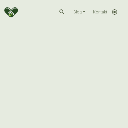
search
gps_fixed
Blog
Kontakt