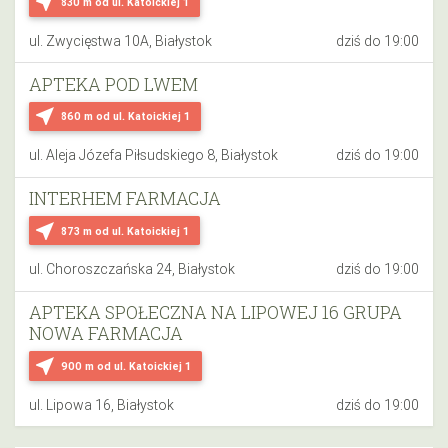
near_me
830 m
od ul. Katoickiej 1
ul. Zwycięstwa 10A, Białystok
dziś do 19:00
APTEKA POD LWEM
near_me
860 m
od ul. Katoickiej 1
ul. Aleja Józefa Piłsudskiego 8, Białystok
dziś do 19:00
INTERHEM FARMACJA
near_me
873 m
od ul. Katoickiej 1
ul. Choroszczańska 24, Białystok
dziś do 19:00
APTEKA SPOŁECZNA NA LIPOWEJ 16 GRUPA
NOWA FARMACJA
near_me
900 m
od ul. Katoickiej 1
ul. Lipowa 16, Białystok
dziś do 19:00