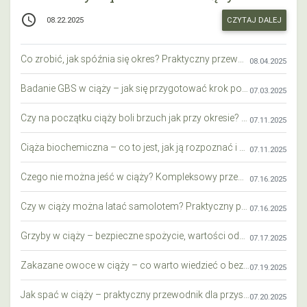
access_time
CZYTAJ DALEJ
08.22.2025
Co zrobić, jak spóźnia się okres? Praktyczny przewodnik krok po kroku
08.04.2025
Badanie GBS w ciąży – jak się przygotować krok po kroku?
07.03.2025
Czy na początku ciąży boli brzuch jak przy okresie? Wyjaśniamy objawy i różnice
07.11.2025
Ciąża biochemiczna – co to jest, jak ją rozpoznać i co warto wiedzieć?
07.11.2025
Czego nie można jeść w ciąży? Kompleksowy przewodnik dla przyszłych mam
07.16.2025
Czy w ciąży można latać samolotem? Praktyczny przewodnik dla przyszłych mam
07.16.2025
Grzyby w ciąży – bezpieczne spożycie, wartości odżywcze i zagrożenia
07.17.2025
Zakazane owoce w ciąży – co warto wiedzieć o bezpieczeństwie diety przyszłej mamy?
07.19.2025
Jak spać w ciąży – praktyczny przewodnik dla przyszłych mam
07.20.2025