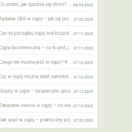
Co zrobić, jak spóźnia się okres? Praktyczny przewodnik krok po kroku
08.04.2025
Badanie GBS w ciąży – jak się przygotować krok po kroku?
07.03.2025
Czy na początku ciąży boli brzuch jak przy okresie? Wyjaśniamy objawy i różnice
07.11.2025
Ciąża biochemiczna – co to jest, jak ją rozpoznać i co warto wiedzieć?
07.11.2025
Czego nie można jeść w ciąży? Kompleksowy przewodnik dla przyszłych mam
07.16.2025
Czy w ciąży można latać samolotem? Praktyczny przewodnik dla przyszłych mam
07.16.2025
Grzyby w ciąży – bezpieczne spożycie, wartości odżywcze i zagrożenia
07.17.2025
Zakazane owoce w ciąży – co warto wiedzieć o bezpieczeństwie diety przyszłej mamy?
07.19.2025
Jak spać w ciąży – praktyczny przewodnik dla przyszłych mam
07.20.2025