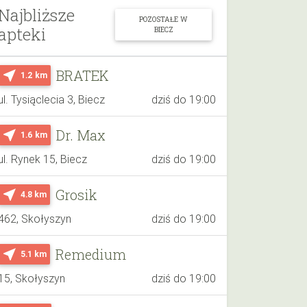
Najbliższe
POZOSTAŁE W
apteki
BIECZ
BRATEK
near_me
1.2 km
ul. Tysiąclecia 3, Biecz
dziś do 19:00
Dr. Max
near_me
1.6 km
ul. Rynek 15, Biecz
dziś do 19:00
Grosik
near_me
4.8 km
462, Skołyszyn
dziś do 19:00
Remedium
near_me
5.1 km
15, Skołyszyn
dziś do 19:00