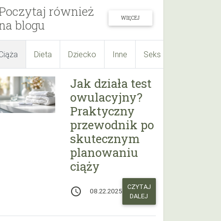
Poczytaj również
WIĘCEJ
na blogu
Ciąża
Dieta
Dziecko
Inne
Seks
Suplementy
Jak działa test
owulacyjny?
Praktyczny
przewodnik po
skutecznym
planowaniu
ciąży
CZYTAJ
access_time
08.22.2025
DALEJ