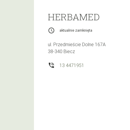
HERBAMED
access_time
aktualnie zamknięta
ul. Przedmieście Dolne 167A
38-340 Biecz
phone_in_talk
13 4471951