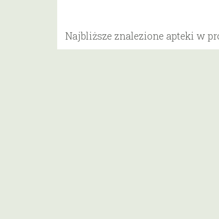
Najbliższe znalezione apteki w p