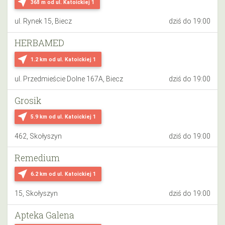
near_me
368 m
od ul. Katoickiej 1
ul. Rynek 15, Biecz
dziś do 19:00
HERBAMED
near_me
1.2 km
od ul. Katoickiej 1
ul. Przedmieście Dolne 167A, Biecz
dziś do 19:00
Grosik
near_me
5.9 km
od ul. Katoickiej 1
462, Skołyszyn
dziś do 19:00
Remedium
near_me
6.2 km
od ul. Katoickiej 1
15, Skołyszyn
dziś do 19:00
Apteka Galena