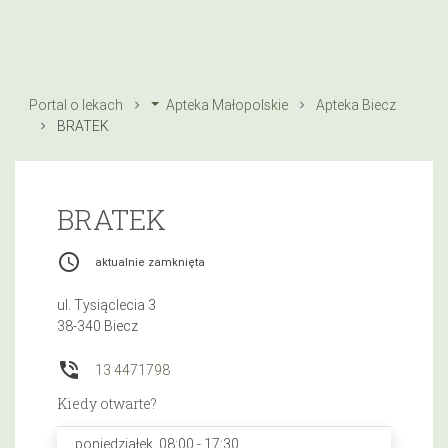
Portal o lekach
Apteka Małopolskie
Apteka Biecz
BRATEK
BRATEK
access_time
aktualnie zamknięta
ul. Tysiąclecia 3
38-340 Biecz
phone_in_talk
13 4471798
Kiedy otwarte?
poniedziałek, 08:00 - 17:30