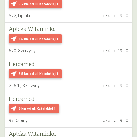
near_me
7.2 km
od ul. Katoickiej 1
522, Lipinki
dziś do 19:00
Apteka Witaminka
near_me
8.5 km
od ul. Katoickiej 1
670, Szerzyny
dziś do 19:00
Herbamed
near_me
8.5 km
od ul. Katoickiej 1
296/b, Szerzyny
dziś do 19:00
Herbamed
near_me
9 km
od ul. Katoickiej 1
97, Ołpiny
dziś do 19:00
Apteka Witaminka