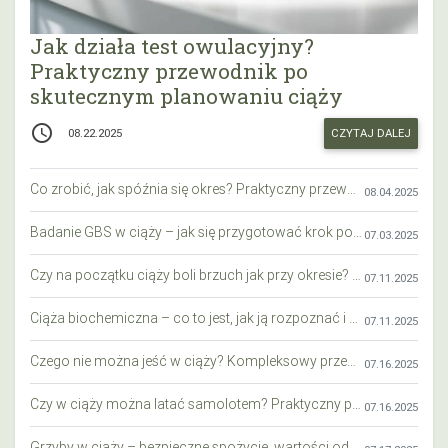
Jak działa test owulacyjny?
Praktyczny przewodnik po
skutecznym planowaniu ciąży
access_time
CZYTAJ DALEJ
08.22.2025
Co zrobić, jak spóźnia się okres? Praktyczny przewodnik krok po kroku
08.04.2025
Badanie GBS w ciąży – jak się przygotować krok po kroku?
07.03.2025
Czy na początku ciąży boli brzuch jak przy okresie? Wyjaśniamy objawy i różnice
07.11.2025
Ciąża biochemiczna – co to jest, jak ją rozpoznać i co warto wiedzieć?
07.11.2025
Czego nie można jeść w ciąży? Kompleksowy przewodnik dla przyszłych mam
07.16.2025
Czy w ciąży można latać samolotem? Praktyczny przewodnik dla przyszłych mam
07.16.2025
Grzyby w ciąży – bezpieczne spożycie, wartości odżywcze i zagrożenia