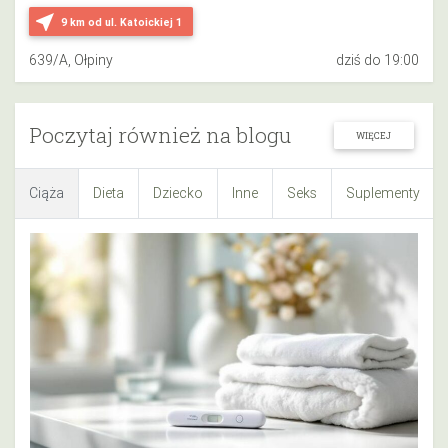
near_me
9 km
od ul. Katoickiej 1
639/A, Ołpiny
dziś do 19:00
Poczytaj również na blogu
WIĘCEJ
Ciąża
Dieta
Dziecko
Inne
Seks
Suplementy