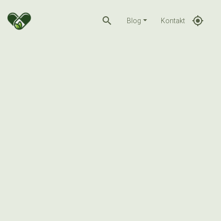
search
gps_fixed
Blog
Kontakt