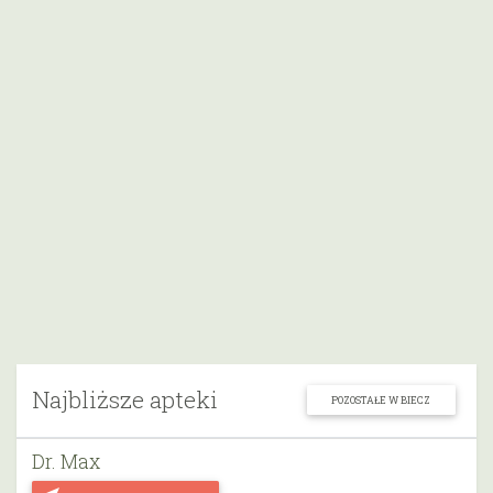
Najbliższe apteki
POZOSTAŁE W BIECZ
Dr. Max