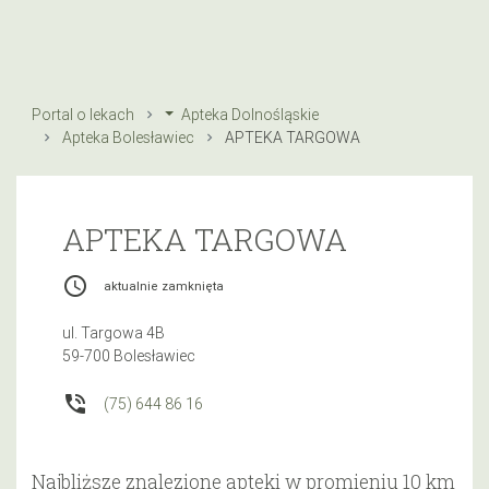
Portal o lekach
Apteka Dolnośląskie
Apteka Bolesławiec
APTEKA TARGOWA
APTEKA TARGOWA
access_time
aktualnie zamknięta
ul. Targowa 4B
59-700 Bolesławiec
phone_in_talk
(75) 644 86 16
Najbliższe znalezione apteki w promieniu 10 km