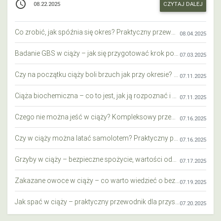
access_time
CZYTAJ DALEJ
08.22.2025
Co zrobić, jak spóźnia się okres? Praktyczny przewodnik krok po kroku
08.04.2025
Badanie GBS w ciąży – jak się przygotować krok po kroku?
07.03.2025
Czy na początku ciąży boli brzuch jak przy okresie? Wyjaśniamy objawy i różnice
07.11.2025
Ciąża biochemiczna – co to jest, jak ją rozpoznać i co warto wiedzieć?
07.11.2025
Czego nie można jeść w ciąży? Kompleksowy przewodnik dla przyszłych mam
07.16.2025
Czy w ciąży można latać samolotem? Praktyczny przewodnik dla przyszłych mam
07.16.2025
Grzyby w ciąży – bezpieczne spożycie, wartości odżywcze i zagrożenia
07.17.2025
Zakazane owoce w ciąży – co warto wiedzieć o bezpieczeństwie diety przyszłej mamy?
07.19.2025
Jak spać w ciąży – praktyczny przewodnik dla przyszłych mam
07.20.2025