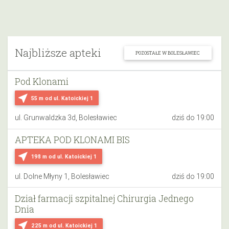
Najbliższe apteki
POZOSTAŁE W BOLESŁAWIEC
Pod Klonami
near_me
55 m
od ul. Katoickiej 1
ul. Grunwaldzka 3d, Bolesławiec
dziś do 19:00
APTEKA POD KLONAMI BIS
near_me
198 m
od ul. Katoickiej 1
ul. Dolne Młyny 1, Bolesławiec
dziś do 19:00
Dział farmacji szpitalnej Chirurgia Jednego
Dnia
near_me
225 m
od ul. Katoickiej 1