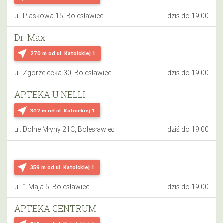
ul. Piaskowa 15, Bolesławiec
dziś do 19:00
Dr. Max
near_me
270 m
od ul. Katoickiej 1
ul. Zgorzelecka 30, Bolesławiec
dziś do 19:00
APTEKA U NELLI
near_me
302 m
od ul. Katoickiej 1
ul. Dolne Młyny 21C, Bolesławiec
dziś do 19:00
–
near_me
359 m
od ul. Katoickiej 1
ul. 1 Maja 5, Bolesławiec
dziś do 19:00
APTEKA CENTRUM