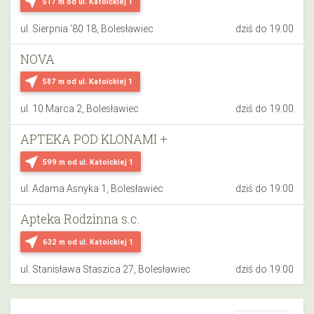
near_me
517 m
od ul. Katoickiej 1
ul. Sierpnia '80 18, Bolesławiec
dziś do 19:00
NOVA
near_me
587 m
od ul. Katoickiej 1
ul. 10 Marca 2, Bolesławiec
dziś do 19:00
APTEKA POD KLONAMI +
near_me
599 m
od ul. Katoickiej 1
ul. Adama Asnyka 1, Bolesławiec
dziś do 19:00
Apteka Rodzinna s.c.
near_me
632 m
od ul. Katoickiej 1
ul. Stanisława Staszica 27, Bolesławiec
dziś do 19:00