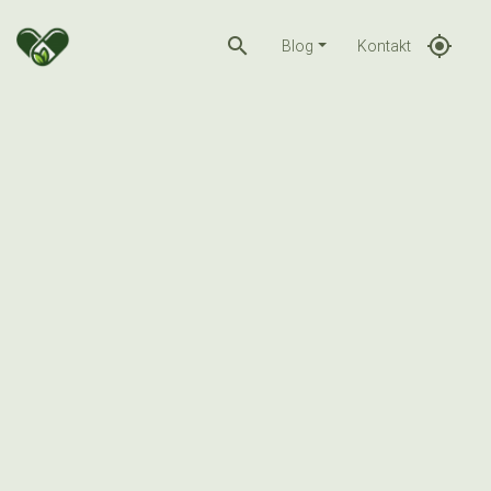
search
gps_fixed
Blog
Kontakt