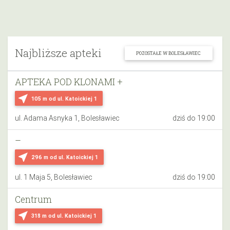
Najbliższe apteki
POZOSTAŁE W BOLESŁAWIEC
APTEKA POD KLONAMI +
near_me
105 m
od ul. Katoickiej 1
ul. Adama Asnyka 1, Bolesławiec
dziś do 19:00
–
near_me
296 m
od ul. Katoickiej 1
ul. 1 Maja 5, Bolesławiec
dziś do 19:00
Centrum
near_me
318 m
od ul. Katoickiej 1