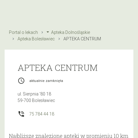
Portal o lekach
Apteka Dolnośląskie
Apteka Bolesławiec
APTEKA CENTRUM
APTEKA CENTRUM
access_time
aktualnie zamknięta
ul. Sierpnia '80 18
59-700 Bolesławiec
phone_in_talk
75 784 44 18
Najbliższe znalezione apteki w promieniu 10 km