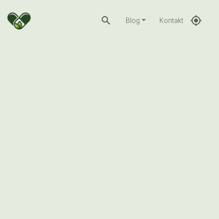
search
gps_fixed
Blog
Kontakt