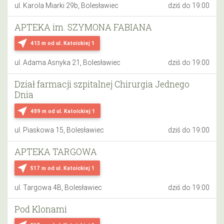
ul. Karola Miarki 29b, Bolesławiec
dziś do 19:00
APTEKA im. SZYMONA FABIANA
near_me
413 m
od ul. Katoickiej 1
ul. Adama Asnyka 21, Bolesławiec
dziś do 19:00
Dział farmacji szpitalnej Chirurgia Jednego
Dnia
near_me
489 m
od ul. Katoickiej 1
ul. Piaskowa 15, Bolesławiec
dziś do 19:00
APTEKA TARGOWA
near_me
517 m
od ul. Katoickiej 1
ul. Targowa 4B, Bolesławiec
dziś do 19:00
Pod Klonami