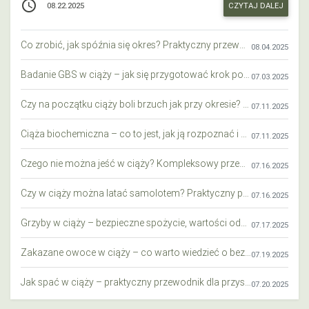
access_time
CZYTAJ DALEJ
08.22.2025
Co zrobić, jak spóźnia się okres? Praktyczny przewodnik krok po kroku
08.04.2025
Badanie GBS w ciąży – jak się przygotować krok po kroku?
07.03.2025
Czy na początku ciąży boli brzuch jak przy okresie? Wyjaśniamy objawy i różnice
07.11.2025
Ciąża biochemiczna – co to jest, jak ją rozpoznać i co warto wiedzieć?
07.11.2025
Czego nie można jeść w ciąży? Kompleksowy przewodnik dla przyszłych mam
07.16.2025
Czy w ciąży można latać samolotem? Praktyczny przewodnik dla przyszłych mam
07.16.2025
Grzyby w ciąży – bezpieczne spożycie, wartości odżywcze i zagrożenia
07.17.2025
Zakazane owoce w ciąży – co warto wiedzieć o bezpieczeństwie diety przyszłej mamy?
07.19.2025
Jak spać w ciąży – praktyczny przewodnik dla przyszłych mam
07.20.2025