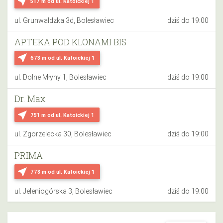
near_me
517 m
od ul. Katoickiej 1
ul. Grunwaldzka 3d, Bolesławiec
dziś do 19:00
APTEKA POD KLONAMI BIS
near_me
673 m
od ul. Katoickiej 1
ul. Dolne Młyny 1, Bolesławiec
dziś do 19:00
Dr. Max
near_me
751 m
od ul. Katoickiej 1
ul. Zgorzelecka 30, Bolesławiec
dziś do 19:00
PRIMA
near_me
778 m
od ul. Katoickiej 1
ul. Jeleniogórska 3, Bolesławiec
dziś do 19:00