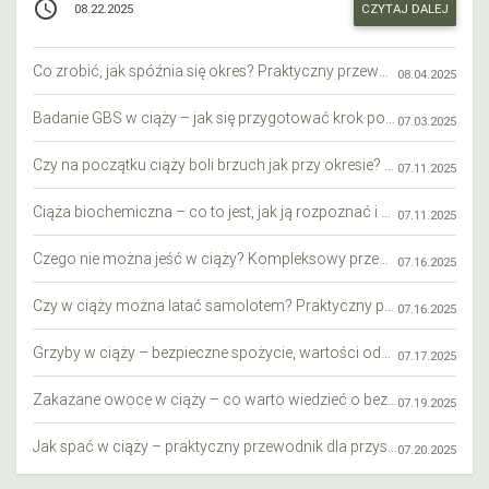
access_time
CZYTAJ DALEJ
08.22.2025
Co zrobić, jak spóźnia się okres? Praktyczny przewodnik krok po kroku
08.04.2025
Badanie GBS w ciąży – jak się przygotować krok po kroku?
07.03.2025
Czy na początku ciąży boli brzuch jak przy okresie? Wyjaśniamy objawy i różnice
07.11.2025
Ciąża biochemiczna – co to jest, jak ją rozpoznać i co warto wiedzieć?
07.11.2025
Czego nie można jeść w ciąży? Kompleksowy przewodnik dla przyszłych mam
07.16.2025
Czy w ciąży można latać samolotem? Praktyczny przewodnik dla przyszłych mam
07.16.2025
Grzyby w ciąży – bezpieczne spożycie, wartości odżywcze i zagrożenia
07.17.2025
Zakazane owoce w ciąży – co warto wiedzieć o bezpieczeństwie diety przyszłej mamy?
07.19.2025
Jak spać w ciąży – praktyczny przewodnik dla przyszłych mam
07.20.2025