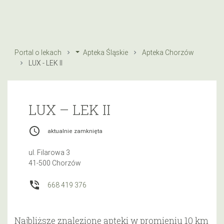
Portal o lekach
Apteka Śląskie
Apteka Chorzów
LUX - LEK II
LUX – LEK II
access_time
aktualnie zamknięta
ul. Filarowa 3
41-500 Chorzów
phone_in_talk
668 419 376
Najbliższe znalezione apteki w promieniu 10 km