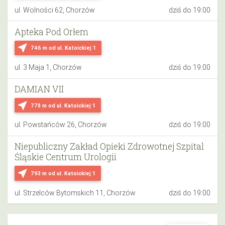
ul. Wolności 62, Chorzów
dziś do 19:00
Apteka Pod Orłem
near_me
746 m
od ul. Katoickiej 1
ul. 3 Maja 1, Chorzów
dziś do 19:00
DAMIAN VII
near_me
778 m
od ul. Katoickiej 1
ul. Powstańców 26, Chorzów
dziś do 19:00
Niepubliczny Zakład Opieki Zdrowotnej Szpital
Śląskie Centrum Urologii
near_me
793 m
od ul. Katoickiej 1
ul. Strzelców Bytomskich 11, Chorzów
dziś do 19:00