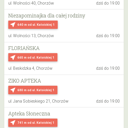
ul. Wolności 40, Chorzów
dziś do 19:00
Niezapominajka dla całej rodziny
near_me
640 m
od ul. Katoickiej 1
ul. Wolności 13, Chorzów
dziś do 19:00
FLORIAŃSKA
near_me
665 m
od ul. Katoickiej 1
ul. Beskidzka 4, Chorzów
dziś do 19:00
ZIKO APTEKA
near_me
680 m
od ul. Katoickiej 1
ul. Jana Sobieskiego 21, Chorzów
dziś do 19:00
Apteka Słoneczna
near_me
741 m
od ul. Katoickiej 1