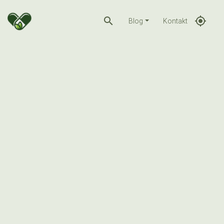
search
gps_fixed
Blog
Kontakt