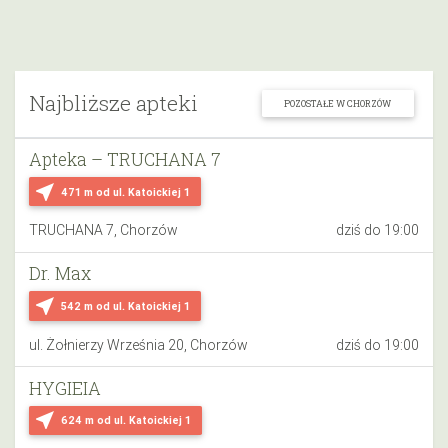
Najbliższe apteki
POZOSTAŁE W CHORZÓW
Apteka – TRUCHANA 7
near_me
471 m
od ul. Katoickiej 1
TRUCHANA 7, Chorzów
dziś do 19:00
Dr. Max
near_me
542 m
od ul. Katoickiej 1
ul. Żołnierzy Września 20, Chorzów
dziś do 19:00
HYGIEIA
near_me
624 m
od ul. Katoickiej 1