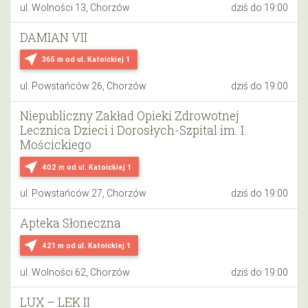
ul. Wolności 13, Chorzów
dziś do 19:00
DAMIAN VII
near_me
365 m
od ul. Katoickiej 1
ul. Powstańców 26, Chorzów
dziś do 19:00
Niepubliczny Zakład Opieki Zdrowotnej
Lecznica Dzieci i Dorosłych-Szpital im. I.
Mościckiego
near_me
402 m
od ul. Katoickiej 1
ul. Powstańców 27, Chorzów
dziś do 19:00
Apteka Słoneczna
near_me
421 m
od ul. Katoickiej 1
ul. Wolności 62, Chorzów
dziś do 19:00
LUX – LEK II