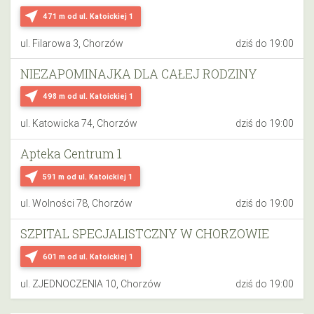
near_me
471 m
od ul. Katoickiej 1
ul. Filarowa 3, Chorzów
dziś do 19:00
NIEZAPOMINAJKA DLA CAŁEJ RODZINY
near_me
498 m
od ul. Katoickiej 1
ul. Katowicka 74, Chorzów
dziś do 19:00
Apteka Centrum 1
near_me
591 m
od ul. Katoickiej 1
ul. Wolności 78, Chorzów
dziś do 19:00
SZPITAL SPECJALISTCZNY W CHORZOWIE
near_me
601 m
od ul. Katoickiej 1
ul. ZJEDNOCZENIA 10, Chorzów
dziś do 19:00