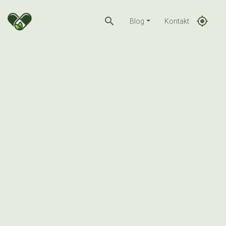
search
gps_fixed
Blog
Kontakt