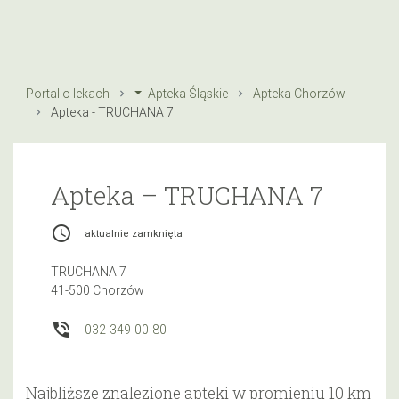
Portal o lekach
Apteka Śląskie
Apteka Chorzów
Apteka - TRUCHANA 7
Apteka – TRUCHANA 7
access_time
aktualnie zamknięta
TRUCHANA 7
41-500 Chorzów
phone_in_talk
032-349-00-80
Najbliższe znalezione apteki w promieniu 10 km