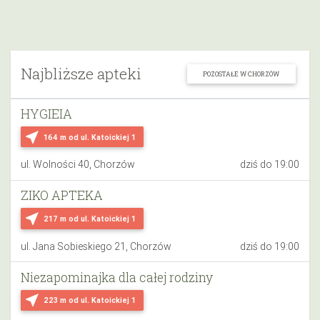
Najbliższe apteki
POZOSTAŁE W CHORZÓW
HYGIEIA
near_me
164 m
od ul. Katoickiej 1
ul. Wolności 40, Chorzów
dziś do 19:00
ZIKO APTEKA
near_me
217 m
od ul. Katoickiej 1
ul. Jana Sobieskiego 21, Chorzów
dziś do 19:00
Niezapominajka dla całej rodziny
near_me
223 m
od ul. Katoickiej 1