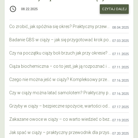
access_time
CZYTAJ DALEJ
08.22.2025
Co zrobić, jak spóźnia się okres? Praktyczny przewodnik krok po kroku
08.04.2025
Badanie GBS w ciąży – jak się przygotować krok po kroku?
07.03.2025
Czy na początku ciąży boli brzuch jak przy okresie? Wyjaśniamy objawy i różnice
07.11.2025
Ciąża biochemiczna – co to jest, jak ją rozpoznać i co warto wiedzieć?
07.11.2025
Czego nie można jeść w ciąży? Kompleksowy przewodnik dla przyszłych mam
07.16.2025
Czy w ciąży można latać samolotem? Praktyczny przewodnik dla przyszłych mam
07.16.2025
Grzyby w ciąży – bezpieczne spożycie, wartości odżywcze i zagrożenia
07.17.2025
Zakazane owoce w ciąży – co warto wiedzieć o bezpieczeństwie diety przyszłej mamy?
07.19.2025
Jak spać w ciąży – praktyczny przewodnik dla przyszłych mam
07.20.2025