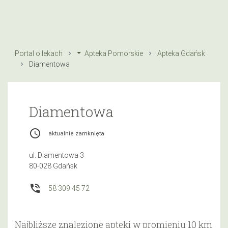
Portal o lekach
Apteka Pomorskie
Apteka Gdańsk
Diamentowa
Diamentowa
access_time
aktualnie zamknięta
ul. Diamentowa 3
80-028 Gdańsk
phone_in_talk
58 309 45 72
Najbliższe znalezione apteki w promieniu 10 km