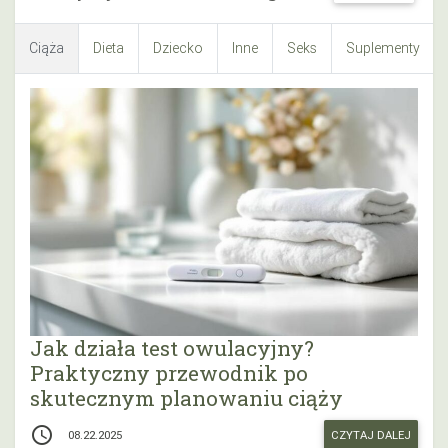
Ciąża
Dieta
Dziecko
Inne
Seks
Suplementy
Jak działa test owulacyjny?
Praktyczny przewodnik po
skutecznym planowaniu ciąży
access_time
CZYTAJ DALEJ
08.22.2025