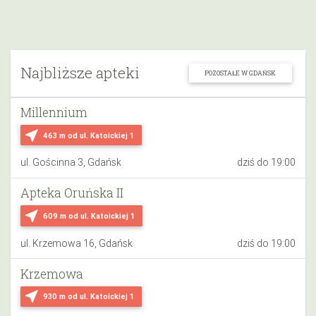
Najbliższe apteki
POZOSTAŁE W GDAŃSK
Millennium
near_me
463 m
od ul. Katoickiej 1
ul. Gościnna 3, Gdańsk
dziś do 19:00
Apteka Oruńska II
near_me
609 m
od ul. Katoickiej 1
ul. Krzemowa 16, Gdańsk
dziś do 19:00
Krzemowa
near_me
930 m
od ul. Katoickiej 1