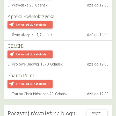
ul. Wawelska 23, Gdańsk
dziś do 19:00
Apteka Świętokrzyska
near_me
1.6 km
od ul. Katoickiej 1
ul. Świętokrzyska 4, Gdańsk
dziś do 19:00
GEMINI
near_me
1.6 km
od ul. Katoickiej 1
ul. Królowej Jadwigi 137D, Gdańsk
dziś do 19:00
Pharm Point
near_me
1.7 km
od ul. Katoickiej 1
ul. Tytusa Chałubińskiego 23, Gdańsk
dziś do 19:00
Poczytaj również na blogu
WIĘCEJ