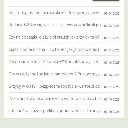
Co zrobić, jak spóźnia się okres? Praktyczny przewodnik krok po kroku
08.04.2025
Badanie GBS w ciąży – jak się przygotować krok po kroku?
07.03.2025
Czy na początku ciąży boli brzuch jak przy okresie? Wyjaśniamy objawy i różnice
07.11.2025
Ciąża biochemiczna – co to jest, jak ją rozpoznać i co warto wiedzieć?
07.11.2025
Czego nie można jeść w ciąży? Kompleksowy przewodnik dla przyszłych mam
07.16.2025
Czy w ciąży można latać samolotem? Praktyczny przewodnik dla przyszłych mam
07.16.2025
Grzyby w ciąży – bezpieczne spożycie, wartości odżywcze i zagrożenia
07.17.2025
Zakazane owoce w ciąży – co warto wiedzieć o bezpieczeństwie diety przyszłej mamy?
07.19.2025
Jak spać w ciąży – praktyczny przewodnik dla przyszłych mam
07.20.2025