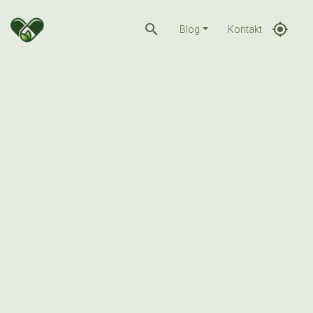
search
gps_fixed
Blog
Kontakt