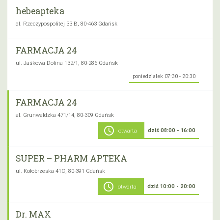
hebeapteka
al. Rzeczypospolitej 33 B, 80-463 Gdańsk
FARMACJA 24
ul. Jaśkowa Dolina 132/1, 80-286 Gdańsk
poniedziałek 07:30 - 20:30
FARMACJA 24
al. Grunwaldzka 471/14, 80-309 Gdańsk
schedule
dziś 08:00 - 16:00
otwarta
SUPER – PHARM APTEKA
ul. Kołobrzeska 41C, 80-391 Gdańsk
schedule
dziś 10:00 - 20:00
otwarta
Dr. MAX