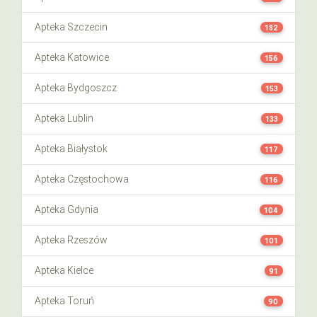
Apteka Szczecin
182
Apteka Katowice
156
Apteka Bydgoszcz
153
Apteka Lublin
133
Apteka Białystok
117
Apteka Częstochowa
116
Apteka Gdynia
104
Apteka Rzeszów
101
Apteka Kielce
91
Apteka Toruń
90