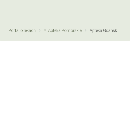
Portal o lekach
Apteka Pomorskie
Apteka Gdańsk