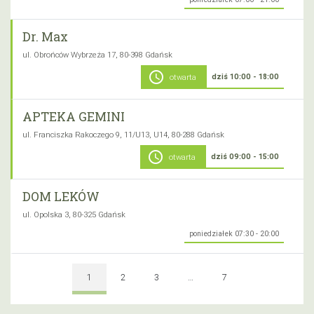
Dr. Max
ul. Obrońców Wybrzeża 17, 80-398 Gdańsk
schedule
dziś 10:00 - 18:00
otwarta
APTEKA GEMINI
ul. Franciszka Rakoczego 9, 11/U13, U14, 80-288 Gdańsk
schedule
dziś 09:00 - 15:00
otwarta
DOM LEKÓW
ul. Opolska 3, 80-325 Gdańsk
poniedziałek 07:30 - 20:00
1
2
3
…
7