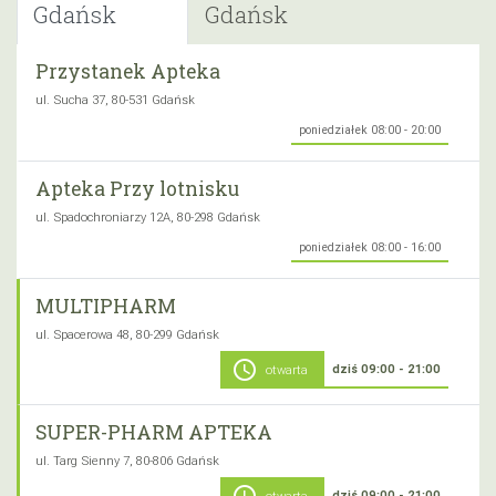
Gdańsk
Gdańsk
Przystanek Apteka
ul. Sucha 37, 80-531 Gdańsk
poniedziałek 08:00 - 20:00
Apteka Przy lotnisku
ul. Spadochroniarzy 12A, 80-298 Gdańsk
poniedziałek 08:00 - 16:00
MULTIPHARM
ul. Spacerowa 48, 80-299 Gdańsk
schedule
dziś 09:00 - 21:00
otwarta
SUPER-PHARM APTEKA
ul. Targ Sienny 7, 80-806 Gdańsk
dziś 09:00 - 21:00