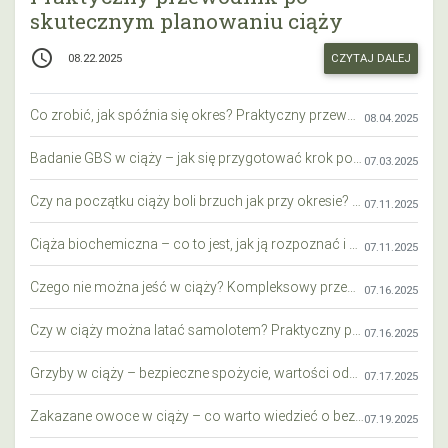
skutecznym planowaniu ciąży
access_time
CZYTAJ DALEJ
08.22.2025
Co zrobić, jak spóźnia się okres? Praktyczny przewodnik krok po kroku
08.04.2025
Badanie GBS w ciąży – jak się przygotować krok po kroku?
07.03.2025
Czy na początku ciąży boli brzuch jak przy okresie? Wyjaśniamy objawy i różnice
07.11.2025
Ciąża biochemiczna – co to jest, jak ją rozpoznać i co warto wiedzieć?
07.11.2025
Czego nie można jeść w ciąży? Kompleksowy przewodnik dla przyszłych mam
07.16.2025
Czy w ciąży można latać samolotem? Praktyczny przewodnik dla przyszłych mam
07.16.2025
Grzyby w ciąży – bezpieczne spożycie, wartości odżywcze i zagrożenia
07.17.2025
Zakazane owoce w ciąży – co warto wiedzieć o bezpieczeństwie diety przyszłej mamy?
07.19.2025