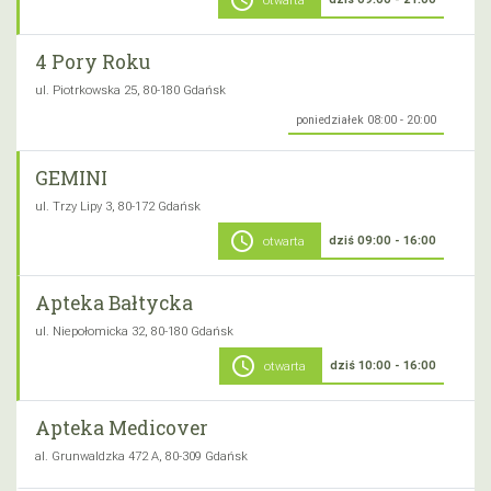
schedule
otwarta
4 Pory Roku
ul. Piotrkowska 25, 80-180 Gdańsk
poniedziałek 08:00 - 20:00
GEMINI
ul. Trzy Lipy 3, 80-172 Gdańsk
schedule
dziś 09:00 - 16:00
otwarta
Apteka Bałtycka
ul. Niepołomicka 32, 80-180 Gdańsk
schedule
dziś 10:00 - 16:00
otwarta
Apteka Medicover
al. Grunwaldzka 472 A, 80-309 Gdańsk