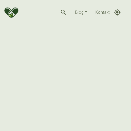
search
gps_fixed
Blog
Kontakt