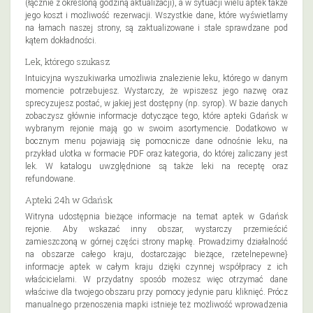
(łącznie z określoną godziną aktualizacji), a w sytuacji wielu aptek także
jego koszt i możliwość rezerwacji. Wszystkie dane, które wyświetlamy
na łamach naszej strony, są zaktualizowane i stale sprawdzane pod
kątem dokładności.
Lek, którego szukasz
Intuicyjna wyszukiwarka umożliwia znalezienie leku, którego w danym
momencie potrzebujesz. Wystarczy, że wpiszesz jego nazwę oraz
sprecyzujesz postać, w jakiej jest dostępny (np. syrop). W bazie danych
zobaczysz głównie informacje dotyczące tego, które apteki Gdańsk w
wybranym rejonie mają go w swoim asortymencie. Dodatkowo w
bocznym menu pojawiają się pomocnicze dane odnośnie leku, na
przykład ulotka w formacie PDF oraz kategoria, do której zaliczany jest
lek. W katalogu uwzględnione są także leki na receptę oraz
refundowane.
Apteki 24h w Gdańsk
Witryna udostępnia bieżące informacje na temat aptek w Gdańsk
rejonie. Aby wskazać inny obszar, wystarczy przemieścić
zamieszczoną w górnej części strony mapkę. Prowadzimy działalność
na obszarze całego kraju, dostarczając bieżące, rzetelnepewne}
informacje aptek w całym kraju dzięki czynnej współpracy z ich
właścicielami. W przydatny sposób możesz więc otrzymać dane
właściwe dla twojego obszaru przy pomocy jedynie paru kliknięć. Prócz
manualnego przenoszenia mapki istnieje też możliwość wprowadzenia