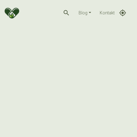
search
gps_fixed
Blog
Kontakt