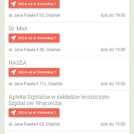
near_me
582 m
od ul. Katoickiej 1
al. Jana Pawła II 50, Gdańsk
dziś do 19:00
Dr. Max
near_me
582 m
od ul. Katoickiej 1
al. Jana Pawła II 3B, Gdańsk
dziś do 19:00
NASZA
near_me
582 m
od ul. Katoickiej 1
al. Jana Pawła II 11c, Gdańsk
dziś do 19:00
Apteka Szpitalna w zakładzie leczniczym
Szpital św. Wojciecha
near_me
582 m
od ul. Katoickiej 1
al. Jana Pawła II 50, Gdańsk
dziś do 19:00