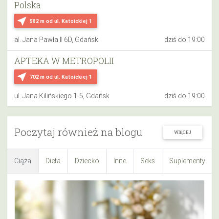
Polska
near_me
582 m
od ul. Katoickiej 1
al. Jana Pawła II 6D, Gdańsk
dziś do 19:00
APTEKA W METROPOLII
near_me
702 m
od ul. Katoickiej 1
ul. Jana Kilińskiego 1-5, Gdańsk
dziś do 19:00
Poczytaj również na blogu
WIĘCEJ
Ciąża
Dieta
Dziecko
Inne
Seks
Suplementy