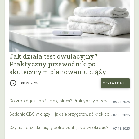
Jak działa test owulacyjny?
Praktyczny przewodnik po
skutecznym planowaniu ciąży
access_time
CZYTAJ DALEJ
08.22.2025
Co zrobić, jak spóźnia się okres? Praktyczny przewodnik krok po kroku
08.04.2025
Badanie GBS w ciąży – jak się przygotować krok po kroku?
07.03.2025
Czy na początku ciąży boli brzuch jak przy okresie? Wyjaśniamy objawy i różnice
07.11.2025