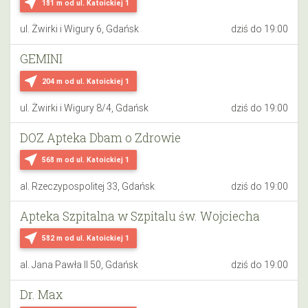
near_me
181 m
od ul. Katoickiej 1
ul. Żwirki i Wigury 6, Gdańsk
dziś do 19:00
GEMINI
near_me
204 m
od ul. Katoickiej 1
ul. Żwirki i Wigury 8/4, Gdańsk
dziś do 19:00
DOZ Apteka Dbam o Zdrowie
near_me
568 m
od ul. Katoickiej 1
al. Rzeczypospolitej 33, Gdańsk
dziś do 19:00
Apteka Szpitalna w Szpitalu św. Wojciecha
near_me
582 m
od ul. Katoickiej 1
al. Jana Pawła II 50, Gdańsk
dziś do 19:00
Dr. Max