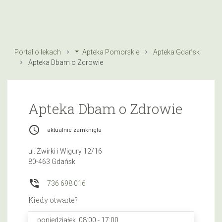
Portal o lekach
Apteka Pomorskie
Apteka Gdańsk
Apteka Dbam o Zdrowie
Apteka Dbam o Zdrowie
access_time
aktualnie zamknięta
ul. Żwirki i Wigury 12/16
80-463 Gdańsk
phone_in_talk
736 698 016
Kiedy otwarte?
poniedziałek, 08:00 - 17:00