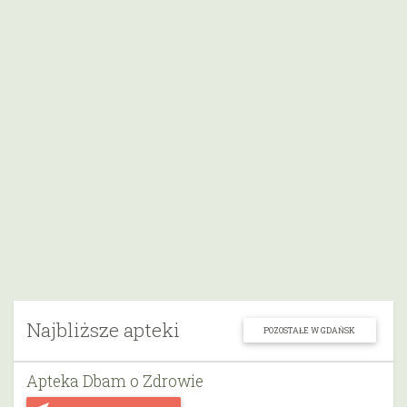
Najbliższe apteki
POZOSTAŁE W GDAŃSK
Apteka Dbam o Zdrowie