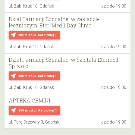
ul. Żabi Kruk 10, Gdańsk
dziś do 19:00
Dział Farmacji Szpitalnej w zakładzie
leczniczym: Eter-Med 1 Day Clinic
near_me
885 m
od ul. Katoickiej 1
ul. Żabi Kruk 10, Gdańsk
dziś do 19:00
Dział Farmacji Szpitalnej w Szpitalu Etermed
Sp. z o.o.
near_me
888 m
od ul. Katoickiej 1
ul. Żabi Kruk 10, Gdańsk
dziś do 19:00
APTEKA GEMINI
near_me
955 m
od ul. Katoickiej 1
ul. Targ Drzewny 3, Gdańsk
dziś do 19:00