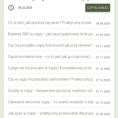
access_time
CZYTAJ DALEJ
08.22.2025
Co zrobić, jak spóźnia się okres? Praktyczny przewodnik krok po kroku
08.04.2025
Badanie GBS w ciąży – jak się przygotować krok po kroku?
07.03.2025
Czy na początku ciąży boli brzuch jak przy okresie? Wyjaśniamy objawy i różnice
07.11.2025
Ciąża biochemiczna – co to jest, jak ją rozpoznać i co warto wiedzieć?
07.11.2025
Czego nie można jeść w ciąży? Kompleksowy przewodnik dla przyszłych mam
07.16.2025
Czy w ciąży można latać samolotem? Praktyczny przewodnik dla przyszłych mam
07.16.2025
Grzyby w ciąży – bezpieczne spożycie, wartości odżywcze i zagrożenia
07.17.2025
Zakazane owoce w ciąży – co warto wiedzieć o bezpieczeństwie diety przyszłej mamy?
07.19.2025
Jak spać w ciąży – praktyczny przewodnik dla przyszłych mam
07.20.2025