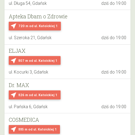
ul. Długa 54, Gdańsk
dziś do 19:00
Apteka Dbam o Zdrowie
near_me
720 m
od ul. Katoickiej 1
ul. Szeroka 21, Gdańsk
dziś do 19:00
ELJAX
near_me
807 m
od ul. Katoickiej 1
ul. Kocurki 3, Gdańsk
dziś do 19:00
Dr. MAX
near_me
826 m
od ul. Katoickiej 1
ul. Pańska 6, Gdańsk
dziś do 19:00
COSMEDICA
near_me
885 m
od ul. Katoickiej 1