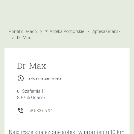
Portal o lekach
Apteka Pomorskie
Apteka Gdańsk
Dr. Max
Dr. Max
access_time
aktualnie zamknięta
ul. Szafarnia 11
80-755 Gdańsk
phone_in_talk
58 533 65 94
Najbliższe znalezione apteki w promieniu 10 km