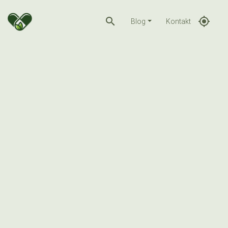
search
gps_fixed
Blog
Kontakt