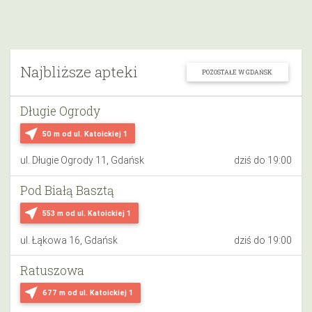
Najbliższe apteki
POZOSTAŁE W GDAŃSK
Długie Ogrody
near_me
50 m
od ul. Katoickiej 1
ul. Długie Ogrody 11, Gdańsk
dziś do 19:00
Pod Białą Basztą
near_me
553 m
od ul. Katoickiej 1
ul. Łąkowa 16, Gdańsk
dziś do 19:00
Ratuszowa
near_me
677 m
od ul. Katoickiej 1