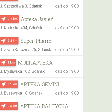
ul. Szczęśliwa 3, Gdańsk
dziś do 19:00
Apteka Jasień
near_me
2.7 km
ul. Kartuska 404, Gdańsk
dziś do 19:00
Super-Pharm
near_me
2.8 km
ul. Złota Karczma 26, Gdańsk
dziś do 19:00
MULTIAPTEKA
near_me
3 km
ul. Myśliwska 102, Gdańsk
dziś do 19:00
APTEKA GEMINI
near_me
3.1 km
ul. Bysewska 18, Gdańsk
dziś do 19:00
APTEKA BAŁTYCKA
near_me
3.4 km