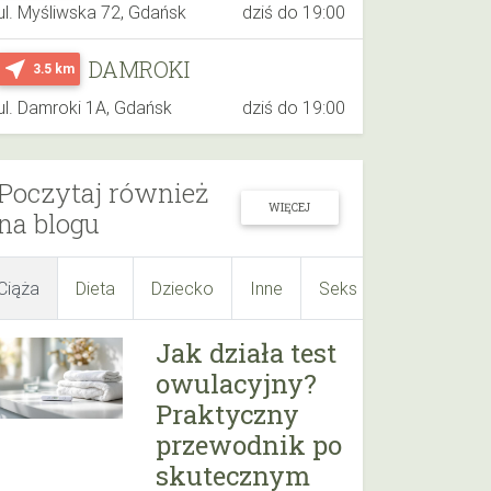
ul. Myśliwska 72, Gdańsk
dziś do 19:00
DAMROKI
near_me
3.5 km
ul. Damroki 1A, Gdańsk
dziś do 19:00
Poczytaj również
WIĘCEJ
na blogu
Ciąża
Dieta
Dziecko
Inne
Seks
Suplementy
Jak działa test
owulacyjny?
Praktyczny
przewodnik po
skutecznym