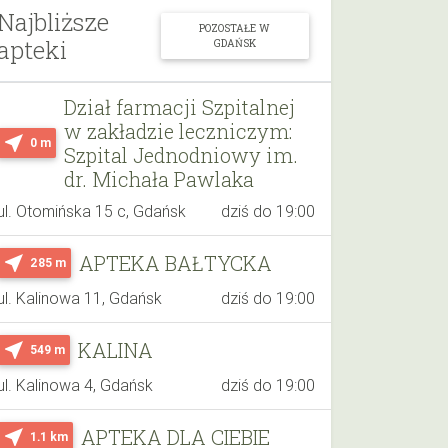
Najbliższe
POZOSTAŁE W
apteki
GDAŃSK
Dział farmacji Szpitalnej
w zakładzie leczniczym:
near_me
0 m
Szpital Jednodniowy im.
dr. Michała Pawlaka
ul. Otomińska 15 c, Gdańsk
dziś do 19:00
APTEKA BAŁTYCKA
near_me
285 m
ul. Kalinowa 11, Gdańsk
dziś do 19:00
KALINA
near_me
549 m
ul. Kalinowa 4, Gdańsk
dziś do 19:00
APTEKA DLA CIEBIE
near_me
1.1 km