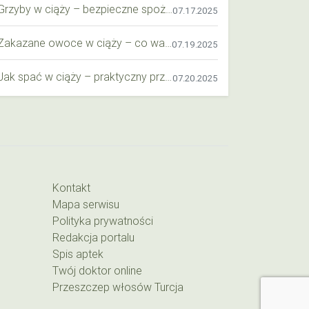
Grzyby w ciąży – bezpieczne spożycie, wartości odżywcze i zagrożenia
07.17.2025
Zakazane owoce w ciąży – co warto wiedzieć o bezpieczeństwie diety przyszłej mamy?
07.19.2025
Jak spać w ciąży – praktyczny przewodnik dla przyszłych mam
07.20.2025
Kontakt
Mapa serwisu
Polityka prywatności
Redakcja portalu
Spis aptek
Twój doktor online
Przeszczep włosów Turcja