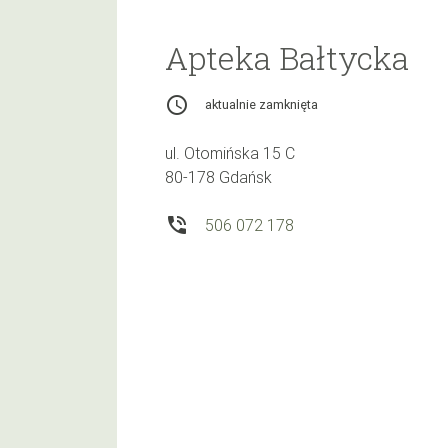
Apteka Bałtycka
access_time
aktualnie zamknięta
ul. Otomińska 15 C
80-178 Gdańsk
phone_in_talk
506 072 178