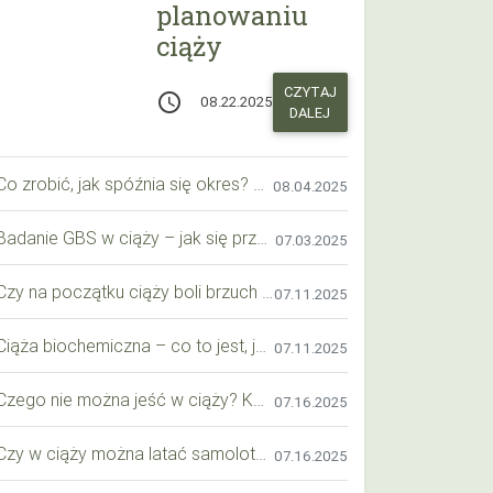
planowaniu
ciąży
CZYTAJ
access_time
08.22.2025
DALEJ
Co zrobić, jak spóźnia się okres? Praktyczny przewodnik krok po kroku
08.04.2025
Badanie GBS w ciąży – jak się przygotować krok po kroku?
07.03.2025
Czy na początku ciąży boli brzuch jak przy okresie? Wyjaśniamy objawy i różnice
07.11.2025
Ciąża biochemiczna – co to jest, jak ją rozpoznać i co warto wiedzieć?
07.11.2025
Czego nie można jeść w ciąży? Kompleksowy przewodnik dla przyszłych mam
07.16.2025
Czy w ciąży można latać samolotem? Praktyczny przewodnik dla przyszłych mam
07.16.2025