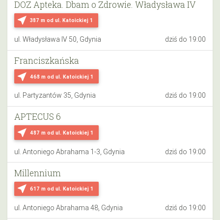
DOZ Apteka. Dbam o Zdrowie. Władysława IV
near_me
387 m
od ul. Katoickiej 1
ul. Władysława IV 50, Gdynia
dziś do 19:00
Franciszkańska
near_me
468 m
od ul. Katoickiej 1
ul. Partyzantów 35, Gdynia
dziś do 19:00
APTECUS 6
near_me
487 m
od ul. Katoickiej 1
ul. Antoniego Abrahama 1-3, Gdynia
dziś do 19:00
Millennium
near_me
617 m
od ul. Katoickiej 1
ul. Antoniego Abrahama 48, Gdynia
dziś do 19:00