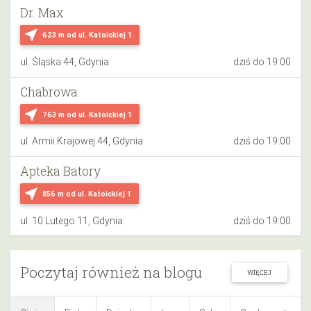
Dr. Max
near_me
623 m
od ul. Katoickiej 1
ul. Śląska 44, Gdynia
dziś do 19:00
Chabrowa
near_me
763 m
od ul. Katoickiej 1
ul. Armii Krajowej 44, Gdynia
dziś do 19:00
Apteka Batory
near_me
856 m
od ul. Katoickiej 1
ul. 10 Lutego 11, Gdynia
dziś do 19:00
Poczytaj również na blogu
WIĘCEJ