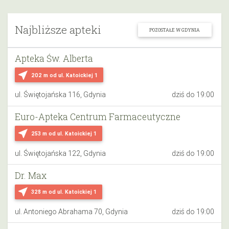
Najbliższe apteki
POZOSTAŁE W GDYNIA
Apteka Św. Alberta
near_me
202 m
od ul. Katoickiej 1
ul. Świętojańska 116, Gdynia
dziś do 19:00
Euro-Apteka Centrum Farmaceutyczne
near_me
253 m
od ul. Katoickiej 1
ul. Świętojańska 122, Gdynia
dziś do 19:00
Dr. Max
near_me
328 m
od ul. Katoickiej 1
ul. Antoniego Abrahama 70, Gdynia
dziś do 19:00