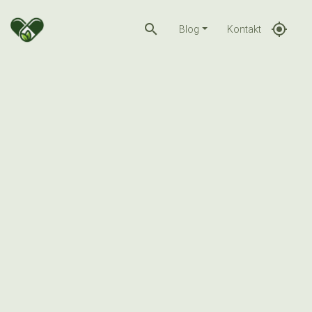
search
gps_fixed
Blog
Kontakt