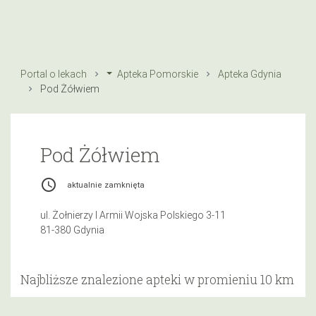
Portal o lekach
Apteka Pomorskie
Apteka Gdynia
Pod Żółwiem
Pod Żółwiem
access_time
aktualnie zamknięta
ul. Żołnierzy I Armii Wojska Polskiego 3-11
81-380 Gdynia
Najbliższe znalezione apteki w promieniu 10 km