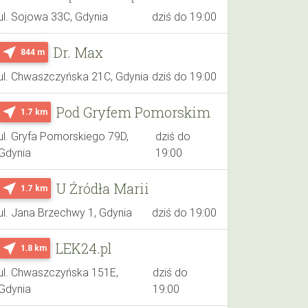
ul. Sojowa 33C, Gdynia
dziś do 19:00
Dr. Max
near_me
844 m
ul. Chwaszczyńska 21C, Gdynia
dziś do 19:00
Pod Gryfem Pomorskim
near_me
1.7 km
ul. Gryfa Pomorskiego 79D,
dziś do
Gdynia
19:00
U Źródła Marii
near_me
1.7 km
ul. Jana Brzechwy 1, Gdynia
dziś do 19:00
LEK24.pl
near_me
1.8 km
ul. Chwaszczyńska 151E,
dziś do
Gdynia
19:00