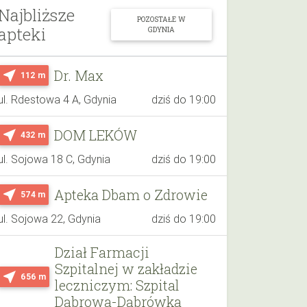
Najbliższe
POZOSTAŁE W
apteki
GDYNIA
Dr. Max
near_me
112 m
ul. Rdestowa 4 A, Gdynia
dziś do 19:00
DOM LEKÓW
near_me
432 m
ul. Sojowa 18 C, Gdynia
dziś do 19:00
Apteka Dbam o Zdrowie
near_me
574 m
ul. Sojowa 22, Gdynia
dziś do 19:00
Dział Farmacji
Szpitalnej w zakładzie
near_me
656 m
leczniczym: Szpital
Dąbrowa-Dąbrówka