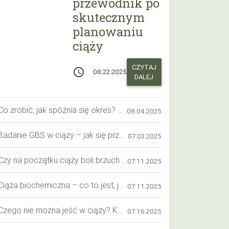
przewodnik po
skutecznym
planowaniu
ciąży
CZYTAJ
access_time
08.22.2025
DALEJ
Co zrobić, jak spóźnia się okres? Praktyczny przewodnik krok po kroku
08.04.2025
Badanie GBS w ciąży – jak się przygotować krok po kroku?
07.03.2025
Czy na początku ciąży boli brzuch jak przy okresie? Wyjaśniamy objawy i różnice
07.11.2025
Ciąża biochemiczna – co to jest, jak ją rozpoznać i co warto wiedzieć?
07.11.2025
Czego nie można jeść w ciąży? Kompleksowy przewodnik dla przyszłych mam
07.16.2025