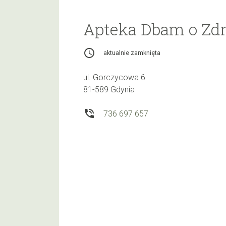
Apteka Dbam o Zd
access_time
aktualnie zamknięta
ul. Gorczycowa 6
81-589 Gdynia
phone_in_talk
736 697 657