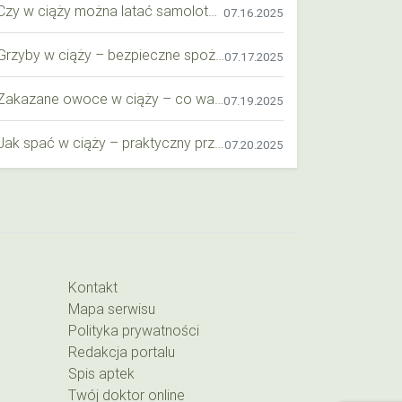
Czy w ciąży można latać samolotem? Praktyczny przewodnik dla przyszłych mam
07.16.2025
Grzyby w ciąży – bezpieczne spożycie, wartości odżywcze i zagrożenia
07.17.2025
Zakazane owoce w ciąży – co warto wiedzieć o bezpieczeństwie diety przyszłej mamy?
07.19.2025
Jak spać w ciąży – praktyczny przewodnik dla przyszłych mam
07.20.2025
Kontakt
Mapa serwisu
Polityka prywatności
Redakcja portalu
Spis aptek
Twój doktor online