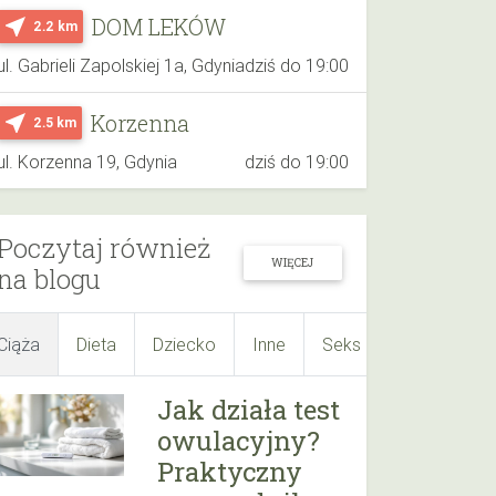
DOM LEKÓW
near_me
2.2 km
ul. Gabrieli Zapolskiej 1a, Gdynia
dziś do 19:00
Korzenna
near_me
2.5 km
ul. Korzenna 19, Gdynia
dziś do 19:00
Poczytaj również
WIĘCEJ
na blogu
Ciąża
Dieta
Dziecko
Inne
Seks
Suplementy
Jak działa test
owulacyjny?
Praktyczny