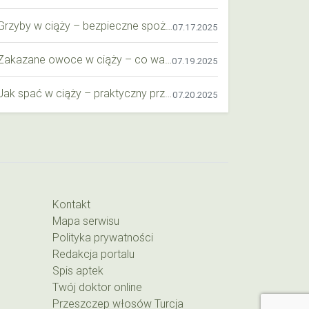
Grzyby w ciąży – bezpieczne spożycie, wartości odżywcze i zagrożenia
07.17.2025
Zakazane owoce w ciąży – co warto wiedzieć o bezpieczeństwie diety przyszłej mamy?
07.19.2025
Jak spać w ciąży – praktyczny przewodnik dla przyszłych mam
07.20.2025
Kontakt
Mapa serwisu
Polityka prywatności
Redakcja portalu
Spis aptek
Twój doktor online
Przeszczep włosów Turcja