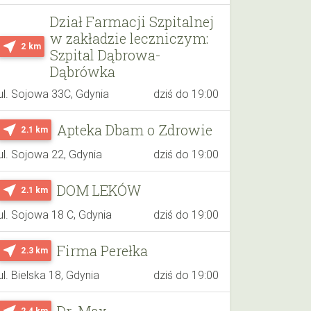
Dział Farmacji Szpitalnej
w zakładzie leczniczym:
near_me
2 km
Szpital Dąbrowa-
Dąbrówka
ul. Sojowa 33C, Gdynia
dziś do 19:00
Apteka Dbam o Zdrowie
near_me
2.1 km
ul. Sojowa 22, Gdynia
dziś do 19:00
DOM LEKÓW
near_me
2.1 km
ul. Sojowa 18 C, Gdynia
dziś do 19:00
Firma Perełka
near_me
2.3 km
ul. Bielska 18, Gdynia
dziś do 19:00
Dr. Max
near_me
2.4 km