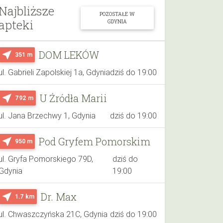
Najbliższe
POZOSTAŁE W
apteki
GDYNIA
DOM LEKÓW
near_me
351 m
ul. Gabrieli Zapolskiej 1a, Gdynia
dziś do 19:00
U Źródła Marii
near_me
792 m
ul. Jana Brzechwy 1, Gdynia
dziś do 19:00
Pod Gryfem Pomorskim
near_me
950 m
ul. Gryfa Pomorskiego 79D,
dziś do
Gdynia
19:00
Dr. Max
near_me
1.7 km
ul. Chwaszczyńska 21C, Gdynia
dziś do 19:00