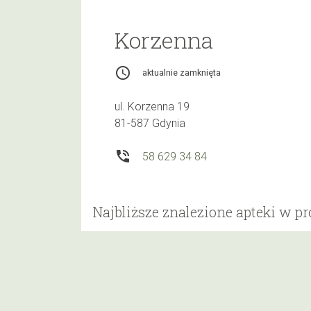
Korzenna
access_time
aktualnie zamknięta
ul. Korzenna 19
81-587 Gdynia
phone_in_talk
58 629 34 84
Najbliższe znalezione apteki w p