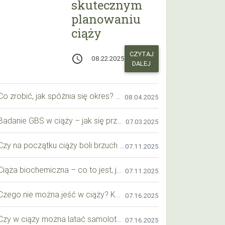
skutecznym
planowaniu
ciąży
CZYTAJ
access_time
08.22.2025
DALEJ
Co zrobić, jak spóźnia się okres? Praktyczny przewodnik krok po kroku
08.04.2025
Badanie GBS w ciąży – jak się przygotować krok po kroku?
07.03.2025
Czy na początku ciąży boli brzuch jak przy okresie? Wyjaśniamy objawy i różnice
07.11.2025
Ciąża biochemiczna – co to jest, jak ją rozpoznać i co warto wiedzieć?
07.11.2025
Czego nie można jeść w ciąży? Kompleksowy przewodnik dla przyszłych mam
07.16.2025
Czy w ciąży można latać samolotem? Praktyczny przewodnik dla przyszłych mam
07.16.2025