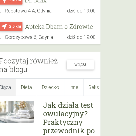
ul. Rdestowa 4 A, Gdynia
dziś do 19:00
Apteka Dbam o Zdrowie
near_me
2.5 km
ul. Gorczycowa 6, Gdynia
dziś do 19:00
Poczytaj również
WIĘCEJ
na blogu
Ciąża
Dieta
Dziecko
Inne
Seks
Suplementy
Jak działa test
owulacyjny?
Praktyczny
przewodnik po