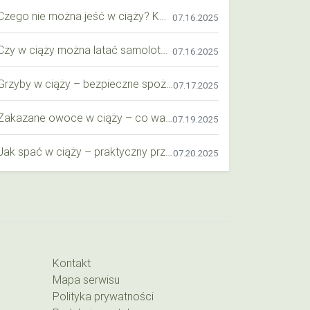
Czego nie można jeść w ciąży? Kompleksowy przewodnik dla przyszłych mam
07.16.2025
Czy w ciąży można latać samolotem? Praktyczny przewodnik dla przyszłych mam
07.16.2025
Grzyby w ciąży – bezpieczne spożycie, wartości odżywcze i zagrożenia
07.17.2025
Zakazane owoce w ciąży – co warto wiedzieć o bezpieczeństwie diety przyszłej mamy?
07.19.2025
Jak spać w ciąży – praktyczny przewodnik dla przyszłych mam
07.20.2025
Kontakt
Mapa serwisu
Polityka prywatności