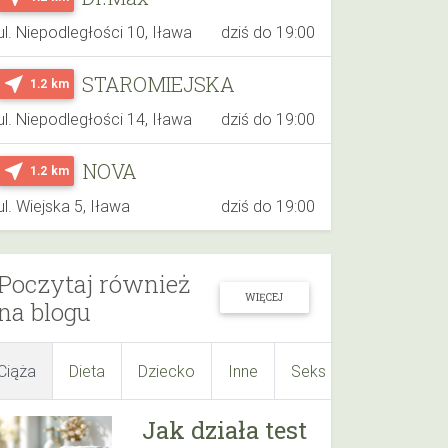
ul. Niepodległości 10, Iława
dziś do 19:00
STAROMIEJSKA
near_me
1.2 km
ul. Niepodległości 14, Iława
dziś do 19:00
NOVA
near_me
1.2 km
ul. Wiejska 5, Iława
dziś do 19:00
Poczytaj również
WIĘCEJ
na blogu
Ciąża
Dieta
Dziecko
Inne
Seks
Suplementy
Jak działa test