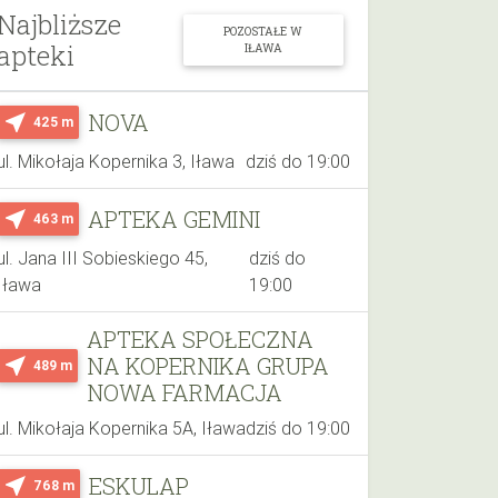
Najbliższe
POZOSTAŁE W
apteki
IŁAWA
NOVA
near_me
425 m
ul. Mikołaja Kopernika 3, Iława
dziś do 19:00
APTEKA GEMINI
near_me
463 m
ul. Jana III Sobieskiego 45,
dziś do
Iława
19:00
APTEKA SPOŁECZNA
NA KOPERNIKA GRUPA
near_me
489 m
NOWA FARMACJA
ul. Mikołaja Kopernika 5A, Iława
dziś do 19:00
ESKULAP
near_me
768 m