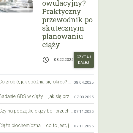
owulacyjny?
Praktyczny
przewodnik po
skutecznym
planowaniu
ciąży
CZYTAJ
access_time
08.22.2025
DALEJ
Co zrobić, jak spóźnia się okres? Praktyczny przewodnik krok po kroku
08.04.2025
Badanie GBS w ciąży – jak się przygotować krok po kroku?
07.03.2025
Czy na początku ciąży boli brzuch jak przy okresie? Wyjaśniamy objawy i różnice
07.11.2025
Ciąża biochemiczna – co to jest, jak ją rozpoznać i co warto wiedzieć?
07.11.2025