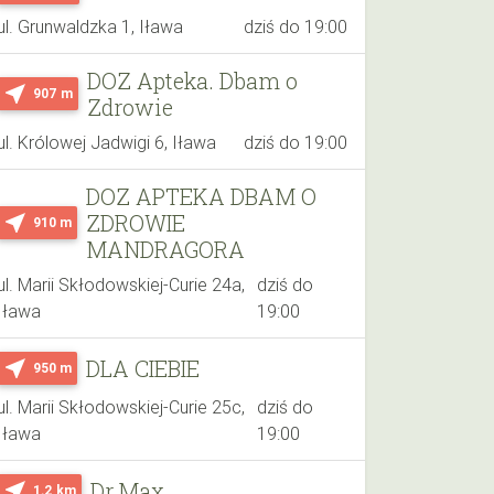
ul. Grunwaldzka 1, Iława
dziś do 19:00
DOZ Apteka. Dbam o
near_me
907 m
Zdrowie
ul. Królowej Jadwigi 6, Iława
dziś do 19:00
DOZ APTEKA DBAM O
ZDROWIE
near_me
910 m
MANDRAGORA
ul. Marii Skłodowskiej-Curie 24a,
dziś do
Iława
19:00
DLA CIEBIE
near_me
950 m
ul. Marii Skłodowskiej-Curie 25c,
dziś do
Iława
19:00
Dr.Max
near_me
1.2 km