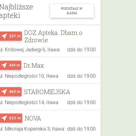
Najbliższe
POZOSTAŁE W
apteki
IŁAWA
DOZ Apteka. Dbam o
near_me
207 m
Zdrowie
ul. Królowej Jadwigi 6, Iława
dziś do 19:00
Dr.Max
near_me
449 m
ul. Niepodległości 10, Iława
dziś do 19:00
STAROMIEJSKA
near_me
465 m
ul. Niepodległości 14, Iława
dziś do 19:00
NOVA
near_me
622 m
ul. Mikołaja Kopernika 3, Iława
dziś do 19:00