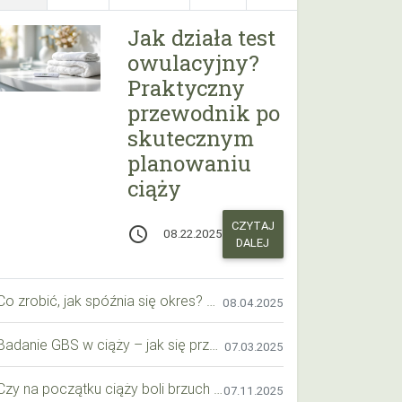
Jak działa test
owulacyjny?
Praktyczny
przewodnik po
skutecznym
planowaniu
ciąży
CZYTAJ
access_time
08.22.2025
DALEJ
Co zrobić, jak spóźnia się okres? Praktyczny przewodnik krok po kroku
08.04.2025
Badanie GBS w ciąży – jak się przygotować krok po kroku?
07.03.2025
Czy na początku ciąży boli brzuch jak przy okresie? Wyjaśniamy objawy i różnice
07.11.2025