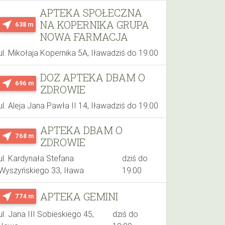
APTEKA SPOŁECZNA
NA KOPERNIKA GRUPA
near_me
638 m
NOWA FARMACJA
ul. Mikołaja Kopernika 5A, Iława
dziś do 19:00
DOZ APTEKA DBAM O
near_me
696 m
ZDROWIE
ul. Aleja Jana Pawła II 14, Iława
dziś do 19:00
APTEKA DBAM O
near_me
768 m
ZDROWIE
ul. Kardynała Stefana
dziś do
Wyszyńskiego 33, Iława
19:00
APTEKA GEMINI
near_me
774 m
ul. Jana III Sobieskiego 45,
dziś do