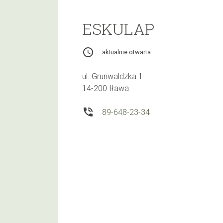
ESKULAP
access_time
aktualnie otwarta
ul. Grunwaldzka 1
14-200 Iława
phone_in_talk
89-648-23-34