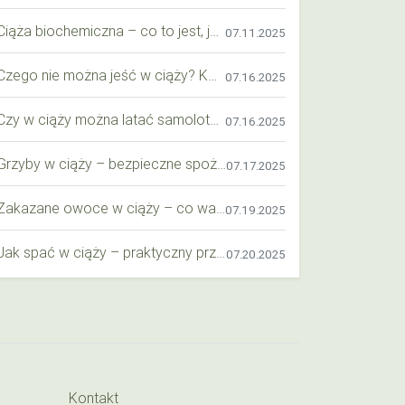
Ciąża biochemiczna – co to jest, jak ją rozpoznać i co warto wiedzieć?
07.11.2025
Czego nie można jeść w ciąży? Kompleksowy przewodnik dla przyszłych mam
07.16.2025
Czy w ciąży można latać samolotem? Praktyczny przewodnik dla przyszłych mam
07.16.2025
Grzyby w ciąży – bezpieczne spożycie, wartości odżywcze i zagrożenia
07.17.2025
Zakazane owoce w ciąży – co warto wiedzieć o bezpieczeństwie diety przyszłej mamy?
07.19.2025
Jak spać w ciąży – praktyczny przewodnik dla przyszłych mam
07.20.2025
Kontakt