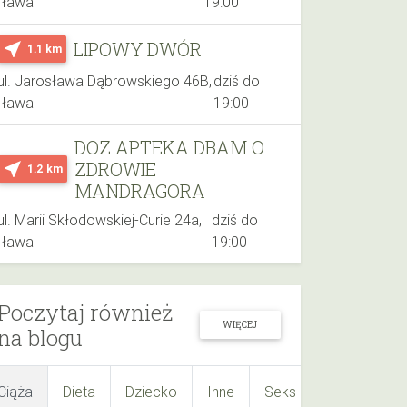
Iława
19:00
LIPOWY DWÓR
near_me
1.1 km
ul. Jarosława Dąbrowskiego 46B,
dziś do
Iława
19:00
DOZ APTEKA DBAM O
ZDROWIE
near_me
1.2 km
MANDRAGORA
ul. Marii Skłodowskiej-Curie 24a,
dziś do
Iława
19:00
Poczytaj również
WIĘCEJ
na blogu
Ciąża
Dieta
Dziecko
Inne
Seks
Suplementy