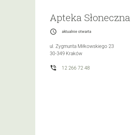
Apteka Słoneczna
access_time
aktualnie otwarta
ul. Zygmunta Miłkowskiego 23
30-349 Kraków
phone_in_talk
12 266 72 48