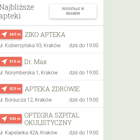
Najbliższe
POZOSTAŁE W
apteki
KRAKÓW
ZIKO APTEKA
near_me
465 m
ul. Kobierzyńska 93, Kraków
dziś do 19:00
Dr. Max
near_me
519 m
ul. Norymberska 1, Kraków
dziś do 19:00
APTEKA ZDROWIE
near_me
829 m
ul. Borsucza 12, Kraków
dziś do 19:00
OPTEGRA SZPITAL
near_me
934 m
OKULISTYCZNY
ul. Kapelanka 42A, Kraków
dziś do 19:00