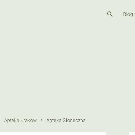
search
Blog
Apteka Kraków
Apteka Słoneczna