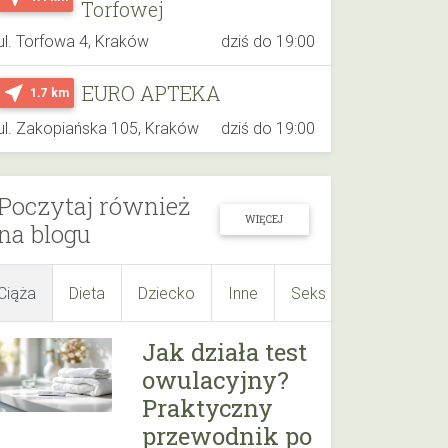
Torfowej
ul. Torfowa 4, Kraków
dziś do 19:00
EURO APTEKA
near_me
1.7 km
ul. Zakopiańska 105, Kraków
dziś do 19:00
Poczytaj również
WIĘCEJ
na blogu
Ciąża
Dieta
Dziecko
Inne
Seks
Suplementy
Jak działa test
owulacyjny?
Praktyczny
przewodnik po