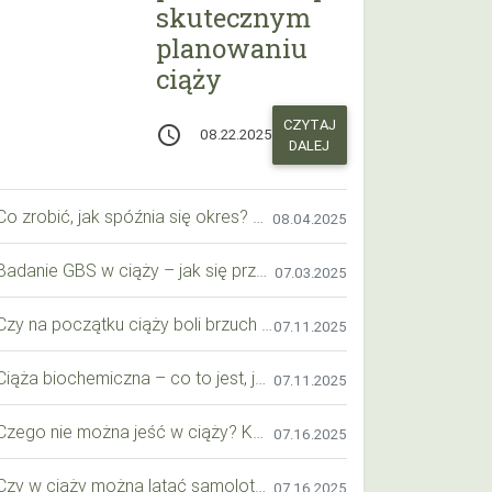
skutecznym
planowaniu
ciąży
CZYTAJ
access_time
08.22.2025
DALEJ
Co zrobić, jak spóźnia się okres? Praktyczny przewodnik krok po kroku
08.04.2025
Badanie GBS w ciąży – jak się przygotować krok po kroku?
07.03.2025
Czy na początku ciąży boli brzuch jak przy okresie? Wyjaśniamy objawy i różnice
07.11.2025
Ciąża biochemiczna – co to jest, jak ją rozpoznać i co warto wiedzieć?
07.11.2025
Czego nie można jeść w ciąży? Kompleksowy przewodnik dla przyszłych mam
07.16.2025
Czy w ciąży można latać samolotem? Praktyczny przewodnik dla przyszłych mam
07.16.2025