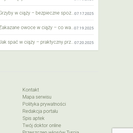
Grzyby w ciąży – bezpieczne spożycie, wartości odżywcze i zagrożenia
07.17.2025
Zakazane owoce w ciąży – co warto wiedzieć o bezpieczeństwie diety przyszłej mamy?
07.19.2025
Jak spać w ciąży – praktyczny przewodnik dla przyszłych mam
07.20.2025
Kontakt
Mapa serwisu
Polityka prywatności
Redakcja portalu
Spis aptek
Twój doktor online
Przeszczep włosów Turcja