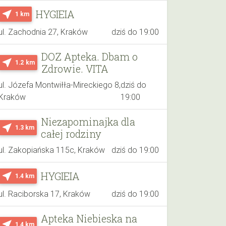
HYGIEIA
near_me
1 km
ul. Zachodnia 27, Kraków
dziś do 19:00
DOZ Apteka. Dbam o
near_me
1.2 km
Zdrowie. VITA
ul. Józefa Montwiłła-Mireckiego 8,
dziś do
Kraków
19:00
Niezapominajka dla
near_me
1.3 km
całej rodziny
ul. Zakopiańska 115c, Kraków
dziś do 19:00
HYGIEIA
near_me
1.4 km
ul. Raciborska 17, Kraków
dziś do 19:00
Apteka Niebieska na
near_me
1.4 km