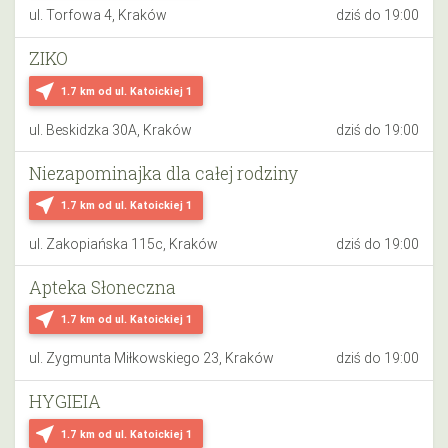
ul. Torfowa 4, Kraków
dziś do 19:00
ZIKO
near_me
1.7 km
od ul. Katoickiej 1
ul. Beskidzka 30A, Kraków
dziś do 19:00
Niezapominajka dla całej rodziny
near_me
1.7 km
od ul. Katoickiej 1
ul. Zakopiańska 115c, Kraków
dziś do 19:00
Apteka Słoneczna
near_me
1.7 km
od ul. Katoickiej 1
ul. Zygmunta Miłkowskiego 23, Kraków
dziś do 19:00
HYGIEIA
near_me
1.7 km
od ul. Katoickiej 1