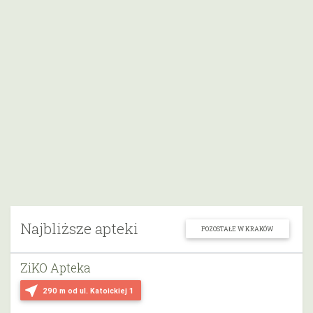
Najbliższe apteki
POZOSTAŁE W KRAKÓW
ZiKO Apteka
near_me
290 m
od ul. Katoickiej 1