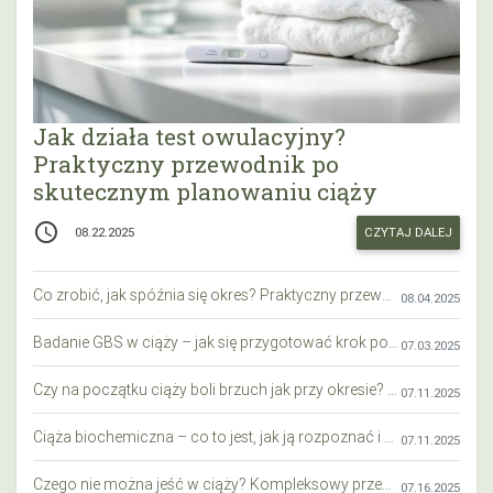
Jak działa test owulacyjny?
Praktyczny przewodnik po
skutecznym planowaniu ciąży
access_time
CZYTAJ DALEJ
08.22.2025
Co zrobić, jak spóźnia się okres? Praktyczny przewodnik krok po kroku
08.04.2025
Badanie GBS w ciąży – jak się przygotować krok po kroku?
07.03.2025
Czy na początku ciąży boli brzuch jak przy okresie? Wyjaśniamy objawy i różnice
07.11.2025
Ciąża biochemiczna – co to jest, jak ją rozpoznać i co warto wiedzieć?
07.11.2025
Czego nie można jeść w ciąży? Kompleksowy przewodnik dla przyszłych mam
07.16.2025