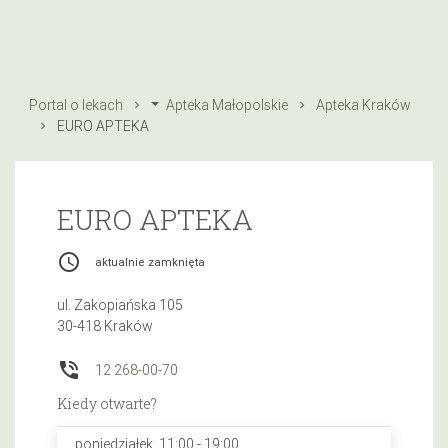
Portal o lekach
Apteka Małopolskie
Apteka Kraków
EURO APTEKA
EURO APTEKA
access_time
aktualnie zamknięta
ul. Zakopiańska 105
30-418 Kraków
phone_in_talk
12 268-00-70
Kiedy otwarte?
poniedziałek, 11:00 - 19:00