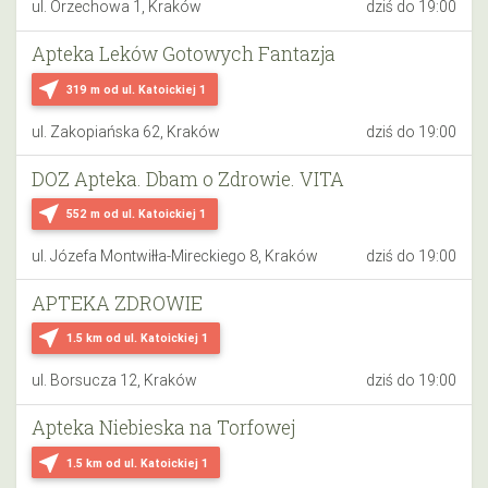
ul. Orzechowa 1, Kraków
dziś do 19:00
Apteka Leków Gotowych Fantazja
near_me
319 m
od ul. Katoickiej 1
ul. Zakopiańska 62, Kraków
dziś do 19:00
DOZ Apteka. Dbam o Zdrowie. VITA
near_me
552 m
od ul. Katoickiej 1
ul. Józefa Montwiłła-Mireckiego 8, Kraków
dziś do 19:00
APTEKA ZDROWIE
near_me
1.5 km
od ul. Katoickiej 1
ul. Borsucza 12, Kraków
dziś do 19:00
Apteka Niebieska na Torfowej
near_me
1.5 km
od ul. Katoickiej 1