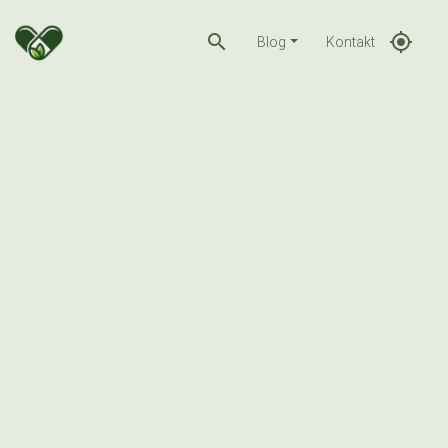
search
gps_fixed
Blog
Kontakt