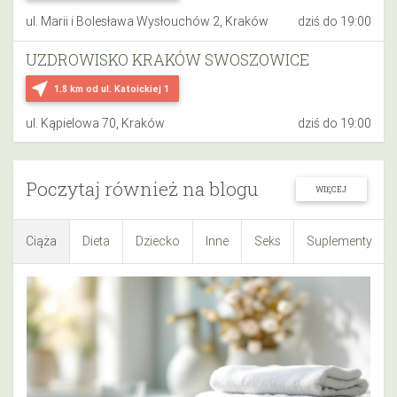
ul. Marii i Bolesława Wysłouchów 2, Kraków
dziś do 19:00
UZDROWISKO KRAKÓW SWOSZOWICE
near_me
1.8 km
od ul. Katoickiej 1
ul. Kąpielowa 70, Kraków
dziś do 19:00
Poczytaj również na blogu
WIĘCEJ
Ciąża
Dieta
Dziecko
Inne
Seks
Suplementy