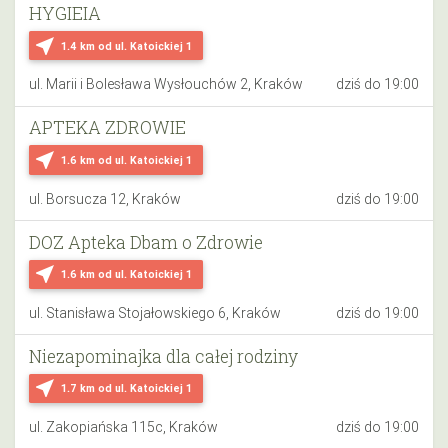
HYGIEIA
near_me
1.4 km
od ul. Katoickiej 1
ul. Marii i Bolesława Wysłouchów 2, Kraków
dziś do 19:00
APTEKA ZDROWIE
near_me
1.6 km
od ul. Katoickiej 1
ul. Borsucza 12, Kraków
dziś do 19:00
DOZ Apteka Dbam o Zdrowie
near_me
1.6 km
od ul. Katoickiej 1
ul. Stanisława Stojałowskiego 6, Kraków
dziś do 19:00
Niezapominajka dla całej rodziny
near_me
1.7 km
od ul. Katoickiej 1
ul. Zakopiańska 115c, Kraków
dziś do 19:00