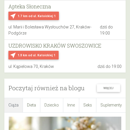
Apteka Słoneczna
near_me
1.7 km
od ul. Katoickiej 1
ul. Marii i Bolesława Wysłouchów 27, Kraków-
dziś do
Podgórze
19:00
UZDROWISKO KRAKÓW SWOSZOWICE
near_me
1.8 km
od ul. Katoickiej 1
ul. Kąpielowa 70, Kraków
dziś do 19:00
Poczytaj również na blogu
WIĘCEJ
Ciąża
Dieta
Dziecko
Inne
Seks
Suplementy