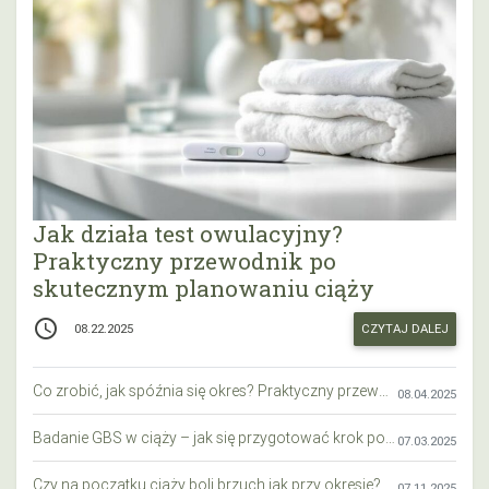
Jak działa test owulacyjny?
Praktyczny przewodnik po
skutecznym planowaniu ciąży
access_time
CZYTAJ DALEJ
08.22.2025
Co zrobić, jak spóźnia się okres? Praktyczny przewodnik krok po kroku
08.04.2025
Badanie GBS w ciąży – jak się przygotować krok po kroku?
07.03.2025
Czy na początku ciąży boli brzuch jak przy okresie? Wyjaśniamy objawy i różnice
07.11.2025