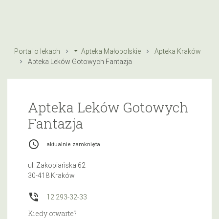
Portal o lekach
Apteka Małopolskie
Apteka Kraków
Apteka Leków Gotowych Fantazja
Apteka Leków Gotowych
Fantazja
access_time
aktualnie zamknięta
ul. Zakopiańska 62
30-418 Kraków
phone_in_talk
12 293-32-33
Kiedy otwarte?