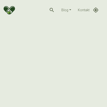
search
gps_fixed
Blog
Kontakt