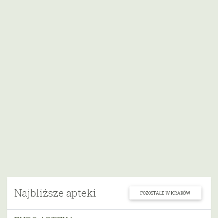
Najbliższe apteki
POZOSTAŁE W KRAKÓW