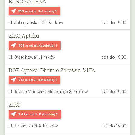
EURO APTEKA
near_me
319 m
od ul. Katoickiej 1
ul. Zakopiańska 105, Kraków
dziś do 19:00
ZiKO Apteka
near_me
403 m
od ul. Katoickiej 1
ul. Orzechowa 1, Kraków
dziś do 19:00
DOZ Apteka. Dbam o Zdrowie. VITA
near_me
713 m
od ul. Katoickiej 1
ul. Józefa Montwiłła-Mireckiego 8, Kraków
dziś do 19:00
ZIKO
near_me
1.4 km
od ul. Katoickiej 1
ul. Beskidzka 30A, Kraków
dziś do 19:00