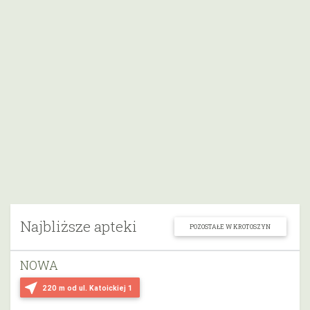
Najbliższe apteki
POZOSTAŁE W KROTOSZYN
NOWA
near_me
220 m
od ul. Katoickiej 1