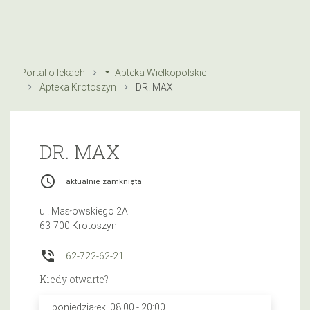
Portal o lekach
Apteka Wielkopolskie
Apteka Krotoszyn
DR. MAX
DR. MAX
access_time
aktualnie zamknięta
ul. Masłowskiego 2A
63-700 Krotoszyn
phone_in_talk
62-722-62-21
Kiedy otwarte?
poniedziałek, 08:00 - 20:00