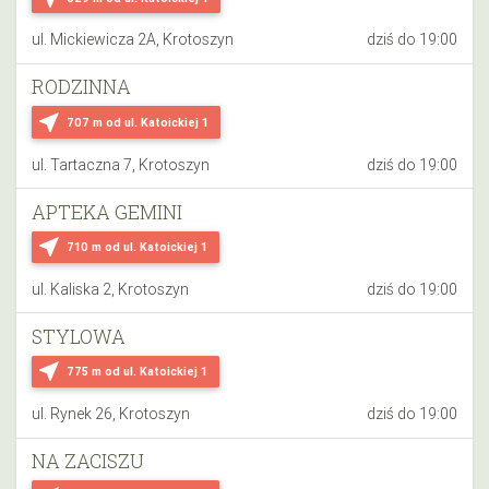
ul. Mickiewicza 2A, Krotoszyn
dziś do 19:00
RODZINNA
near_me
707 m
od ul. Katoickiej 1
ul. Tartaczna 7, Krotoszyn
dziś do 19:00
APTEKA GEMINI
near_me
710 m
od ul. Katoickiej 1
ul. Kaliska 2, Krotoszyn
dziś do 19:00
STYLOWA
near_me
775 m
od ul. Katoickiej 1
ul. Rynek 26, Krotoszyn
dziś do 19:00
NA ZACISZU