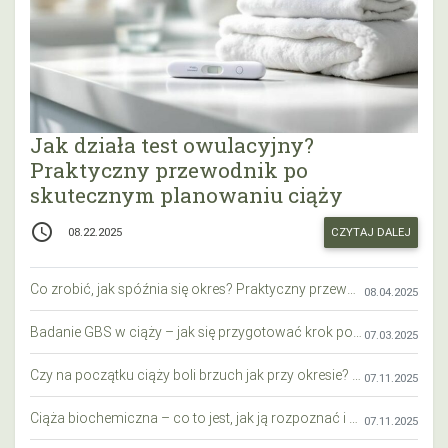
Jak działa test owulacyjny?
Praktyczny przewodnik po
skutecznym planowaniu ciąży
access_time
CZYTAJ DALEJ
08.22.2025
Co zrobić, jak spóźnia się okres? Praktyczny przewodnik krok po kroku
08.04.2025
Badanie GBS w ciąży – jak się przygotować krok po kroku?
07.03.2025
Czy na początku ciąży boli brzuch jak przy okresie? Wyjaśniamy objawy i różnice
07.11.2025
Ciąża biochemiczna – co to jest, jak ją rozpoznać i co warto wiedzieć?
07.11.2025