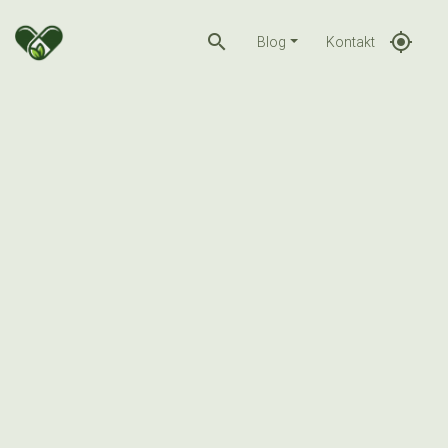
search
gps_fixed
Blog
Kontakt