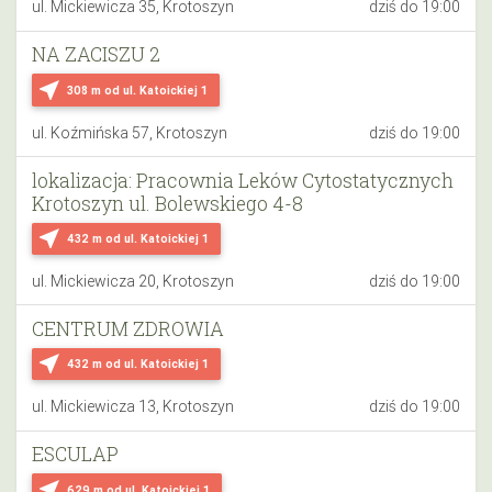
ul. Mickiewicza 35, Krotoszyn
dziś do 19:00
NA ZACISZU 2
near_me
308 m
od ul. Katoickiej 1
ul. Koźmińska 57, Krotoszyn
dziś do 19:00
lokalizacja: Pracownia Leków Cytostatycznych
Krotoszyn ul. Bolewskiego 4-8
near_me
432 m
od ul. Katoickiej 1
ul. Mickiewicza 20, Krotoszyn
dziś do 19:00
CENTRUM ZDROWIA
near_me
432 m
od ul. Katoickiej 1
ul. Mickiewicza 13, Krotoszyn
dziś do 19:00
ESCULAP
near_me
629 m
od ul. Katoickiej 1