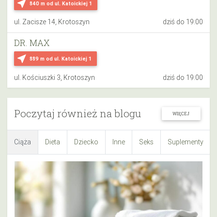
near_me
840 m
od ul. Katoickiej 1
ul. Zacisze 14, Krotoszyn
dziś do 19:00
DR. MAX
near_me
889 m
od ul. Katoickiej 1
ul. Kościuszki 3, Krotoszyn
dziś do 19:00
Poczytaj również na blogu
WIĘCEJ
Ciąża
Dieta
Dziecko
Inne
Seks
Suplementy