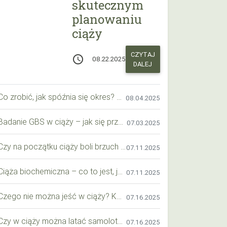
skutecznym
planowaniu
ciąży
CZYTAJ
access_time
08.22.2025
DALEJ
Co zrobić, jak spóźnia się okres? Praktyczny przewodnik krok po kroku
08.04.2025
Badanie GBS w ciąży – jak się przygotować krok po kroku?
07.03.2025
Czy na początku ciąży boli brzuch jak przy okresie? Wyjaśniamy objawy i różnice
07.11.2025
Ciąża biochemiczna – co to jest, jak ją rozpoznać i co warto wiedzieć?
07.11.2025
Czego nie można jeść w ciąży? Kompleksowy przewodnik dla przyszłych mam
07.16.2025
Czy w ciąży można latać samolotem? Praktyczny przewodnik dla przyszłych mam
07.16.2025