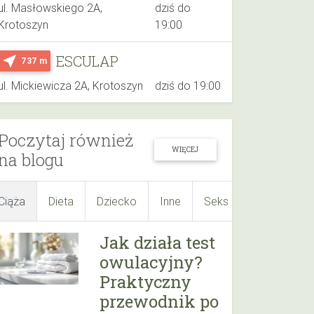
ul. Masłowskiego 2A,
dziś do
Krotoszyn
19:00
ESCULAP
near_me
737 m
ul. Mickiewicza 2A, Krotoszyn
dziś do 19:00
Poczytaj również
WIĘCEJ
na blogu
Ciąża
Dieta
Dziecko
Inne
Seks
Suplementy
Jak działa test
owulacyjny?
Praktyczny
przewodnik po