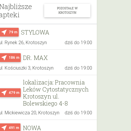
Najbliższe
POZOSTAŁE W
apteki
KROTOSZYN
STYLOWA
near_me
79 m
ul. Rynek 26, Krotoszyn
dziś do 19:00
DR. MAX
near_me
186 m
ul. Kościuszki 3, Krotoszyn
dziś do 19:00
lokalizacja: Pracownia
Leków Cytostatycznych
near_me
479 m
Krotoszyn ul.
Bolewskiego 4-8
ul. Mickiewicza 20, Krotoszyn
dziś do 19:00
NOWA
near_me
491 m