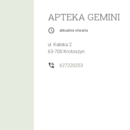
APTEKA GEMINI
access_time
aktualnie otwarta
ul. Kaliska 2
63-700 Krotoszyn
phone_in_talk
627220253