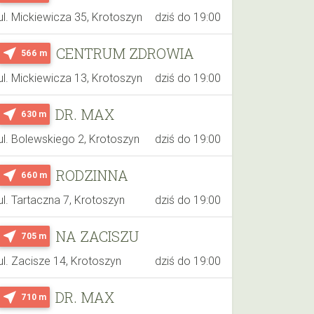
ul. Mickiewicza 35, Krotoszyn
dziś do 19:00
CENTRUM ZDROWIA
near_me
566 m
ul. Mickiewicza 13, Krotoszyn
dziś do 19:00
DR. MAX
near_me
630 m
ul. Bolewskiego 2, Krotoszyn
dziś do 19:00
RODZINNA
near_me
660 m
ul. Tartaczna 7, Krotoszyn
dziś do 19:00
NA ZACISZU
near_me
705 m
ul. Zacisze 14, Krotoszyn
dziś do 19:00
DR. MAX
near_me
710 m