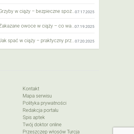
Grzyby w ciąży – bezpieczne spożycie, wartości odżywcze i zagrożenia
07.17.2025
Zakazane owoce w ciąży – co warto wiedzieć o bezpieczeństwie diety przyszłej mamy?
07.19.2025
Jak spać w ciąży – praktyczny przewodnik dla przyszłych mam
07.20.2025
Kontakt
Mapa serwisu
Polityka prywatności
Redakcja portalu
Spis aptek
Twój doktor online
Przeszczep włosów Turcja