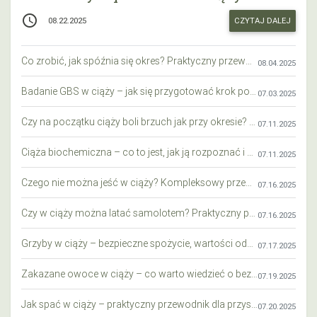
access_time
CZYTAJ DALEJ
08.22.2025
Co zrobić, jak spóźnia się okres? Praktyczny przewodnik krok po kroku
08.04.2025
Badanie GBS w ciąży – jak się przygotować krok po kroku?
07.03.2025
Czy na początku ciąży boli brzuch jak przy okresie? Wyjaśniamy objawy i różnice
07.11.2025
Ciąża biochemiczna – co to jest, jak ją rozpoznać i co warto wiedzieć?
07.11.2025
Czego nie można jeść w ciąży? Kompleksowy przewodnik dla przyszłych mam
07.16.2025
Czy w ciąży można latać samolotem? Praktyczny przewodnik dla przyszłych mam
07.16.2025
Grzyby w ciąży – bezpieczne spożycie, wartości odżywcze i zagrożenia
07.17.2025
Zakazane owoce w ciąży – co warto wiedzieć o bezpieczeństwie diety przyszłej mamy?
07.19.2025
Jak spać w ciąży – praktyczny przewodnik dla przyszłych mam
07.20.2025