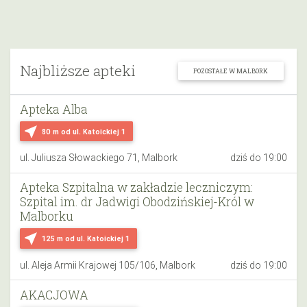
Najbliższe apteki
POZOSTAŁE W MALBORK
Apteka Alba
near_me
80 m
od ul. Katoickiej 1
ul. Juliusza Słowackiego 71, Malbork
dziś do 19:00
Apteka Szpitalna w zakładzie leczniczym:
Szpital im. dr Jadwigi Obodzińskiej-Król w
Malborku
near_me
125 m
od ul. Katoickiej 1
ul. Aleja Armii Krajowej 105/106, Malbork
dziś do 19:00
AKACJOWA