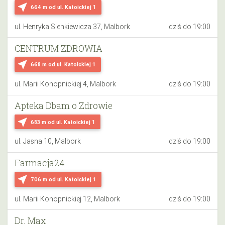
near_me
664 m
od ul. Katoickiej 1
ul. Henryka Sienkiewicza 37, Malbork
dziś do 19:00
CENTRUM ZDROWIA
near_me
668 m
od ul. Katoickiej 1
ul. Marii Konopnickiej 4, Malbork
dziś do 19:00
Apteka Dbam o Zdrowie
near_me
683 m
od ul. Katoickiej 1
ul. Jasna 10, Malbork
dziś do 19:00
Farmacja24
near_me
706 m
od ul. Katoickiej 1
ul. Marii Konopnickiej 12, Malbork
dziś do 19:00
Dr. Max