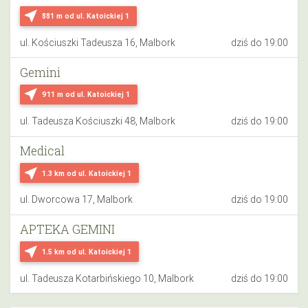
near_me
881 m
od ul. Katoickiej 1
ul. Kościuszki Tadeusza 16, Malbork
dziś do 19:00
Gemini
near_me
911 m
od ul. Katoickiej 1
ul. Tadeusza Kościuszki 48, Malbork
dziś do 19:00
Medical
near_me
1.3 km
od ul. Katoickiej 1
ul. Dworcowa 17, Malbork
dziś do 19:00
APTEKA GEMINI
near_me
1.5 km
od ul. Katoickiej 1
ul. Tadeusza Kotarbińskiego 10, Malbork
dziś do 19:00