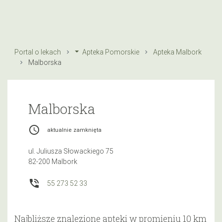
Portal o lekach
Apteka Pomorskie
Apteka Malbork
Malborska
Malborska
access_time
aktualnie zamknięta
ul. Juliusza Słowackiego 75
82-200 Malbork
phone_in_talk
55 273 52 33
Najbliższe znalezione apteki w promieniu 10 km