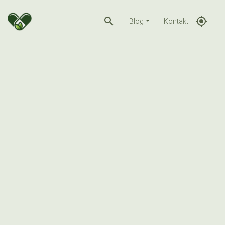
search
gps_fixed
Blog
Kontakt