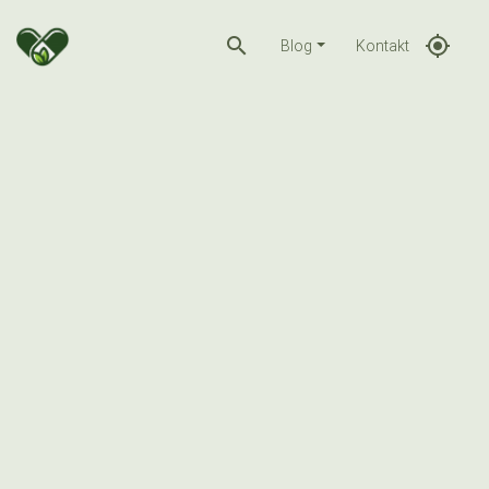
search
gps_fixed
Blog
Kontakt