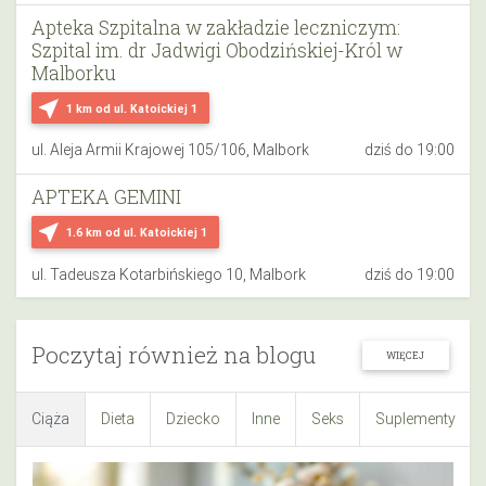
Apteka Szpitalna w zakładzie leczniczym:
Szpital im. dr Jadwigi Obodzińskiej-Król w
Malborku
near_me
1 km
od ul. Katoickiej 1
ul. Aleja Armii Krajowej 105/106, Malbork
dziś do 19:00
APTEKA GEMINI
near_me
1.6 km
od ul. Katoickiej 1
ul. Tadeusza Kotarbińskiego 10, Malbork
dziś do 19:00
Poczytaj również na blogu
WIĘCEJ
Ciąża
Dieta
Dziecko
Inne
Seks
Suplementy