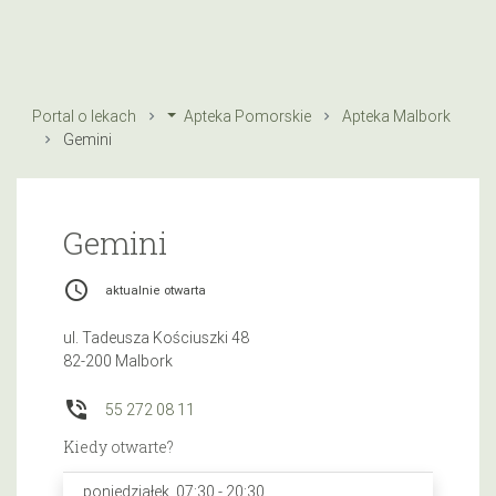
Portal o lekach
Apteka Pomorskie
Apteka Malbork
Gemini
Gemini
access_time
aktualnie otwarta
ul. Tadeusza Kościuszki 48
82-200 Malbork
phone_in_talk
55 272 08 11
Kiedy otwarte?
poniedziałek, 07:30 - 20:30