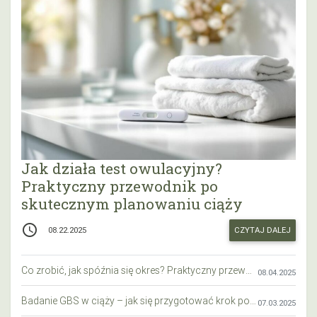
Jak działa test owulacyjny?
Praktyczny przewodnik po
skutecznym planowaniu ciąży
access_time
CZYTAJ DALEJ
08.22.2025
Co zrobić, jak spóźnia się okres? Praktyczny przewodnik krok po kroku
08.04.2025
Badanie GBS w ciąży – jak się przygotować krok po kroku?
07.03.2025