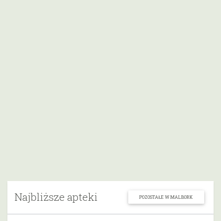
Najbliższe apteki
POZOSTAŁE W MALBORK