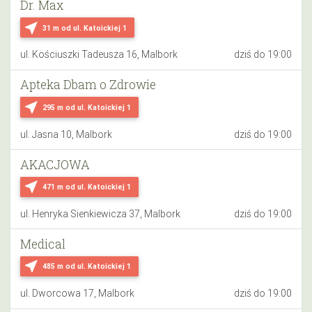
Dr. Max
near_me
31 m
od ul. Katoickiej 1
ul. Kościuszki Tadeusza 16, Malbork
dziś do 19:00
Apteka Dbam o Zdrowie
near_me
295 m
od ul. Katoickiej 1
ul. Jasna 10, Malbork
dziś do 19:00
AKACJOWA
near_me
471 m
od ul. Katoickiej 1
ul. Henryka Sienkiewicza 37, Malbork
dziś do 19:00
Medical
near_me
485 m
od ul. Katoickiej 1
ul. Dworcowa 17, Malbork
dziś do 19:00