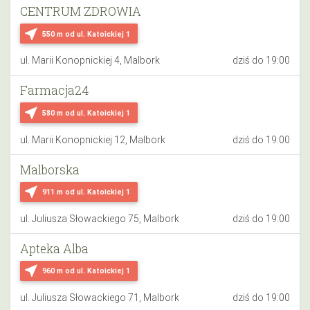
CENTRUM ZDROWIA
near_me
550 m
od ul. Katoickiej 1
ul. Marii Konopnickiej 4, Malbork
dziś do 19:00
Farmacja24
near_me
580 m
od ul. Katoickiej 1
ul. Marii Konopnickiej 12, Malbork
dziś do 19:00
Malborska
near_me
911 m
od ul. Katoickiej 1
ul. Juliusza Słowackiego 75, Malbork
dziś do 19:00
Apteka Alba
near_me
960 m
od ul. Katoickiej 1
ul. Juliusza Słowackiego 71, Malbork
dziś do 19:00