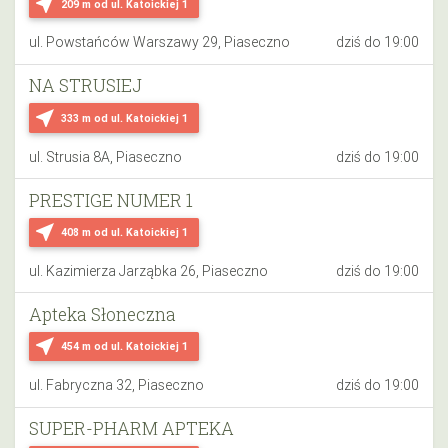
near_me
209 m
od ul. Katoickiej 1
ul. Powstańców Warszawy 29, Piaseczno
dziś do 19:00
NA STRUSIEJ
near_me
333 m
od ul. Katoickiej 1
ul. Strusia 8A, Piaseczno
dziś do 19:00
PRESTIGE NUMER 1
near_me
408 m
od ul. Katoickiej 1
ul. Kazimierza Jarząbka 26, Piaseczno
dziś do 19:00
Apteka Słoneczna
near_me
454 m
od ul. Katoickiej 1
ul. Fabryczna 32, Piaseczno
dziś do 19:00
SUPER-PHARM APTEKA