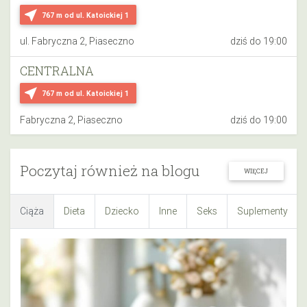
near_me
767 m
od ul. Katoickiej 1
ul. Fabryczna 2, Piaseczno
dziś do 19:00
CENTRALNA
near_me
767 m
od ul. Katoickiej 1
Fabryczna 2, Piaseczno
dziś do 19:00
Poczytaj również na blogu
WIĘCEJ
Ciąża
Dieta
Dziecko
Inne
Seks
Suplementy