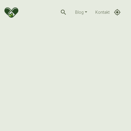
search
gps_fixed
Blog
Kontakt