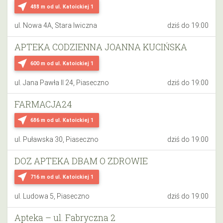
near_me
488 m
od ul. Katoickiej 1
ul. Nowa 4A, Stara Iwiczna
dziś do 19:00
APTEKA CODZIENNA JOANNA KUCIŃSKA
near_me
600 m
od ul. Katoickiej 1
ul. Jana Pawła II 24, Piaseczno
dziś do 19:00
FARMACJA24
near_me
686 m
od ul. Katoickiej 1
ul. Puławska 30, Piaseczno
dziś do 19:00
DOZ APTEKA DBAM O ZDROWIE
near_me
716 m
od ul. Katoickiej 1
ul. Ludowa 5, Piaseczno
dziś do 19:00
Apteka – ul. Fabryczna 2