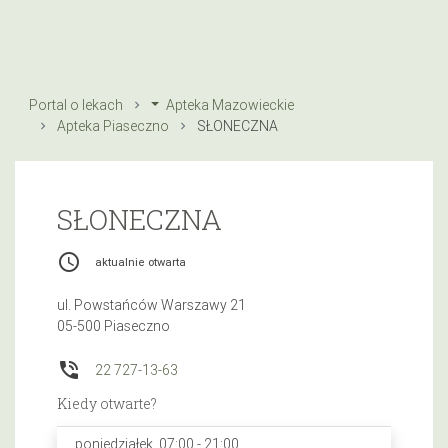
Portal o lekach
Apteka Mazowieckie
Apteka Piaseczno
SŁONECZNA
SŁONECZNA
access_time
aktualnie otwarta
ul. Powstańców Warszawy 21
05-500 Piaseczno
phone_in_talk
22 727-13-63
Kiedy otwarte?
poniedziałek, 07:00 - 21:00