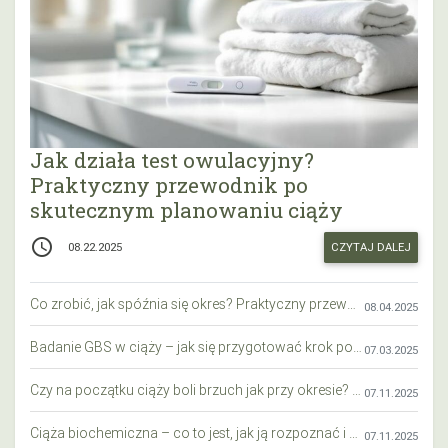
Jak działa test owulacyjny?
Praktyczny przewodnik po
skutecznym planowaniu ciąży
access_time
CZYTAJ DALEJ
08.22.2025
Co zrobić, jak spóźnia się okres? Praktyczny przewodnik krok po kroku
08.04.2025
Badanie GBS w ciąży – jak się przygotować krok po kroku?
07.03.2025
Czy na początku ciąży boli brzuch jak przy okresie? Wyjaśniamy objawy i różnice
07.11.2025
Ciąża biochemiczna – co to jest, jak ją rozpoznać i co warto wiedzieć?
07.11.2025