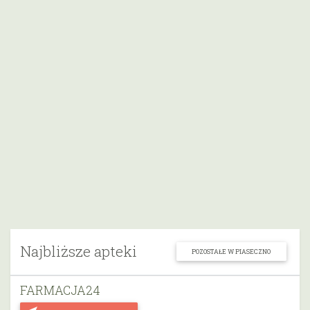
Najbliższe apteki
POZOSTAŁE W PIASECZNO
FARMACJA24