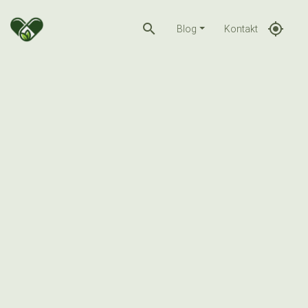
search
gps_fixed
Blog
Kontakt