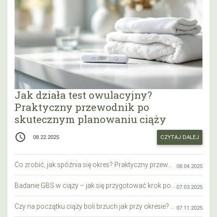
Jak działa test owulacyjny?
Praktyczny przewodnik po
skutecznym planowaniu ciąży
access_time
CZYTAJ DALEJ
08.22.2025
Co zrobić, jak spóźnia się okres? Praktyczny przewodnik krok po kroku
08.04.2025
Badanie GBS w ciąży – jak się przygotować krok po kroku?
07.03.2025
Czy na początku ciąży boli brzuch jak przy okresie? Wyjaśniamy objawy i różnice
07.11.2025