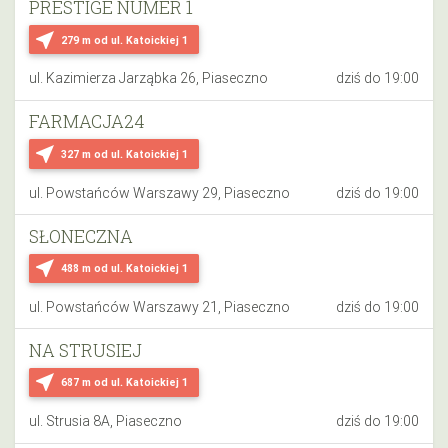
PRESTIGE NUMER 1
near_me
279 m
od ul. Katoickiej 1
ul. Kazimierza Jarząbka 26, Piaseczno
dziś do 19:00
FARMACJA24
near_me
327 m
od ul. Katoickiej 1
ul. Powstańców Warszawy 29, Piaseczno
dziś do 19:00
SŁONECZNA
near_me
488 m
od ul. Katoickiej 1
ul. Powstańców Warszawy 21, Piaseczno
dziś do 19:00
NA STRUSIEJ
near_me
687 m
od ul. Katoickiej 1
ul. Strusia 8A, Piaseczno
dziś do 19:00