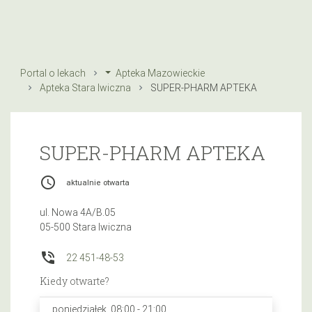
Portal o lekach
Apteka Mazowieckie
Apteka Stara Iwiczna
SUPER-PHARM APTEKA
SUPER-PHARM APTEKA
access_time
aktualnie otwarta
ul. Nowa 4A/B.05
05-500 Stara Iwiczna
phone_in_talk
22 451-48-53
Kiedy otwarte?
poniedziałek, 08:00 - 21:00