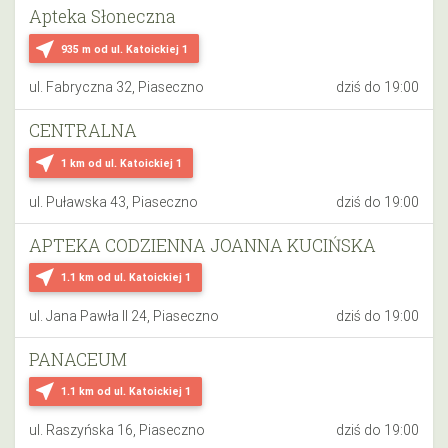
Apteka Słoneczna
near_me
935 m
od ul. Katoickiej 1
ul. Fabryczna 32, Piaseczno
dziś do 19:00
CENTRALNA
near_me
1 km
od ul. Katoickiej 1
ul. Puławska 43, Piaseczno
dziś do 19:00
APTEKA CODZIENNA JOANNA KUCIŃSKA
near_me
1.1 km
od ul. Katoickiej 1
ul. Jana Pawła II 24, Piaseczno
dziś do 19:00
PANACEUM
near_me
1.1 km
od ul. Katoickiej 1
ul. Raszyńska 16, Piaseczno
dziś do 19:00