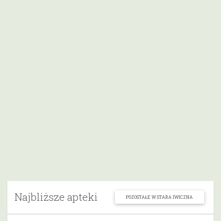
Najbliższe apteki
POZOSTAŁE W STARA IWICZNA