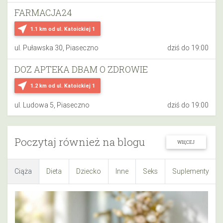
FARMACJA24
near_me
1.1 km
od ul. Katoickiej 1
ul. Puławska 30, Piaseczno
dziś do 19:00
DOZ APTEKA DBAM O ZDROWIE
near_me
1.2 km
od ul. Katoickiej 1
ul. Ludowa 5, Piaseczno
dziś do 19:00
Poczytaj również na blogu
WIĘCEJ
Ciąża
Dieta
Dziecko
Inne
Seks
Suplementy