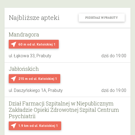
Najbliższe apteki
POZOSTAŁE W PRABUTY
Mandragora
near_me
60 m
od ul. Katoickiej 1
ul. Łąkowa 33, Prabuty
dziś do 19:00
Jabłońskich
near_me
215 m
od ul. Katoickiej 1
ul. Daszyńskiego 1A, Prabuty
dziś do 19:00
Dział Farmacji Szpitalnej w Niepublicznym
Zakładzie Opieki Zdrowotnej Szpital Centrum
Psychiatrii
near_me
1.9 km
od ul. Katoickiej 1