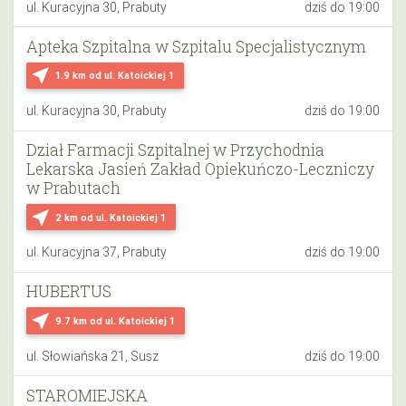
ul. Kuracyjna 30, Prabuty
dziś do 19:00
Apteka Szpitalna w Szpitalu Specjalistycznym
near_me
1.9 km
od ul. Katoickiej 1
ul. Kuracyjna 30, Prabuty
dziś do 19:00
Dział Farmacji Szpitalnej w Przychodnia
Lekarska Jasień Zakład Opiekuńczo-Leczniczy
w Prabutach
near_me
2 km
od ul. Katoickiej 1
ul. Kuracyjna 37, Prabuty
dziś do 19:00
HUBERTUS
near_me
9.7 km
od ul. Katoickiej 1
ul. Słowiańska 21, Susz
dziś do 19:00
STAROMIEJSKA