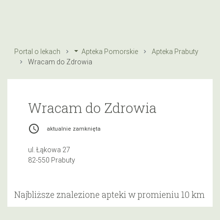
Portal o lekach
Apteka Pomorskie
Apteka Prabuty
Wracam do Zdrowia
Wracam do Zdrowia
access_time
aktualnie zamknięta
ul. Łąkowa 27
82-550 Prabuty
Najbliższe znalezione apteki w promieniu 10 km