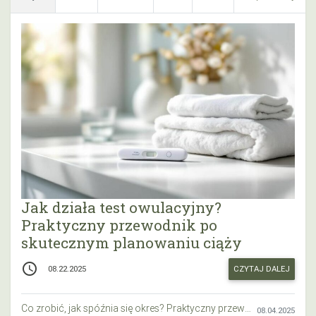
Jak działa test owulacyjny?
Praktyczny przewodnik po
skutecznym planowaniu ciąży
access_time
CZYTAJ DALEJ
08.22.2025
Co zrobić, jak spóźnia się okres? Praktyczny przewodnik krok po kroku
08.04.2025