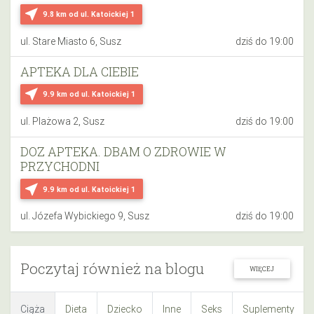
near_me
9.8 km
od ul. Katoickiej 1
ul. Stare Miasto 6, Susz
dziś do 19:00
APTEKA DLA CIEBIE
near_me
9.9 km
od ul. Katoickiej 1
ul. Plażowa 2, Susz
dziś do 19:00
DOZ APTEKA. DBAM O ZDROWIE W
PRZYCHODNI
near_me
9.9 km
od ul. Katoickiej 1
ul. Józefa Wybickiego 9, Susz
dziś do 19:00
Poczytaj również na blogu
WIĘCEJ
Ciąża
Dieta
Dziecko
Inne
Seks
Suplementy