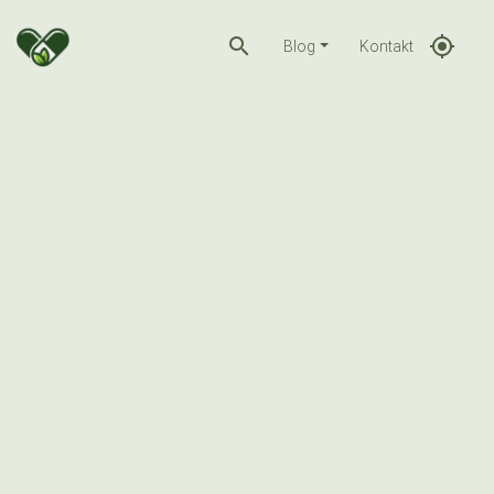
search
gps_fixed
Blog
Kontakt