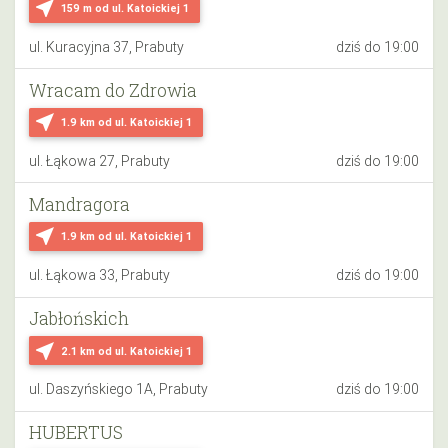
near_me
159 m
od ul. Katoickiej 1
ul. Kuracyjna 37, Prabuty
dziś do 19:00
Wracam do Zdrowia
near_me
1.9 km
od ul. Katoickiej 1
ul. Łąkowa 27, Prabuty
dziś do 19:00
Mandragora
near_me
1.9 km
od ul. Katoickiej 1
ul. Łąkowa 33, Prabuty
dziś do 19:00
Jabłońskich
near_me
2.1 km
od ul. Katoickiej 1
ul. Daszyńskiego 1A, Prabuty
dziś do 19:00
HUBERTUS