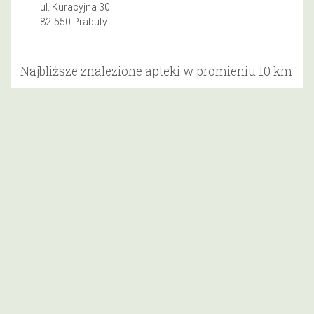
ul. Kuracyjna 30
82-550 Prabuty
Najbliższe znalezione apteki w promieniu 10 km