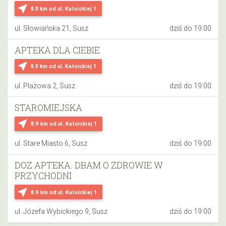
near_me
8.8 km
od ul. Katoickiej 1
ul. Słowiańska 21, Susz
dziś do 19:00
APTEKA DLA CIEBIE
near_me
8.8 km
od ul. Katoickiej 1
ul. Plażowa 2, Susz
dziś do 19:00
STAROMIEJSKA
near_me
8.9 km
od ul. Katoickiej 1
ul. Stare Miasto 6, Susz
dziś do 19:00
DOZ APTEKA. DBAM O ZDROWIE W
PRZYCHODNI
near_me
8.9 km
od ul. Katoickiej 1
ul. Józefa Wybickiego 9, Susz
dziś do 19:00