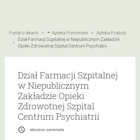
Portal o lekach
Apteka Pomorskie
Apteka Prabuty
Dział Farmacji Szpitalnej w Niepublicznym Zakładzie
Opieki Zdrowotnej Szpital Centrum Psychiatrii
Dział Farmacji Szpitalnej
w Niepublicznym
Zakładzie Opieki
Zdrowotnej Szpital
Centrum Psychiatrii
access_time
aktualnie zamknięta