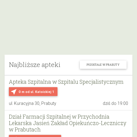
Najbliższe apteki
POZOSTAŁE W PRABUTY
Apteka Szpitalna w Szpitalu Specjalistycznym
near_me
0 m
od ul. Katoickiej 1
ul. Kuracyjna 30, Prabuty
dziś do 19:00
Dział Farmacji Szpitalnej w Przychodnia
Lekarska Jasień Zakład Opiekuńczo-Leczniczy
w Prabutach