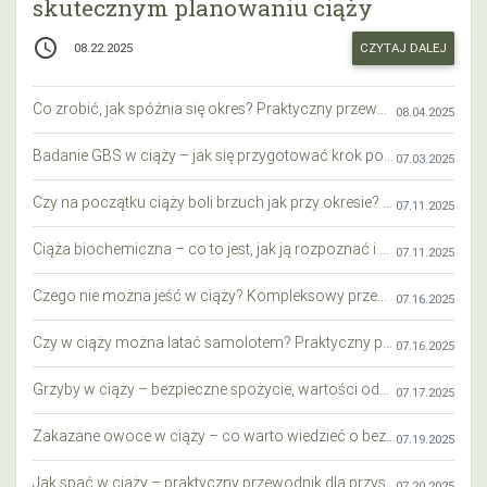
skutecznym planowaniu ciąży
access_time
CZYTAJ DALEJ
08.22.2025
Co zrobić, jak spóźnia się okres? Praktyczny przewodnik krok po kroku
08.04.2025
Badanie GBS w ciąży – jak się przygotować krok po kroku?
07.03.2025
Czy na początku ciąży boli brzuch jak przy okresie? Wyjaśniamy objawy i różnice
07.11.2025
Ciąża biochemiczna – co to jest, jak ją rozpoznać i co warto wiedzieć?
07.11.2025
Czego nie można jeść w ciąży? Kompleksowy przewodnik dla przyszłych mam
07.16.2025
Czy w ciąży można latać samolotem? Praktyczny przewodnik dla przyszłych mam
07.16.2025
Grzyby w ciąży – bezpieczne spożycie, wartości odżywcze i zagrożenia
07.17.2025
Zakazane owoce w ciąży – co warto wiedzieć o bezpieczeństwie diety przyszłej mamy?
07.19.2025
Jak spać w ciąży – praktyczny przewodnik dla przyszłych mam
07.20.2025