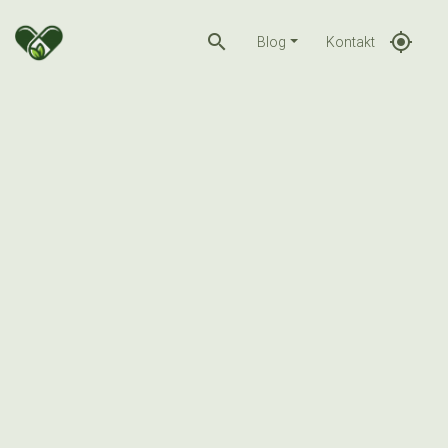
search
gps_fixed
Blog
Kontakt