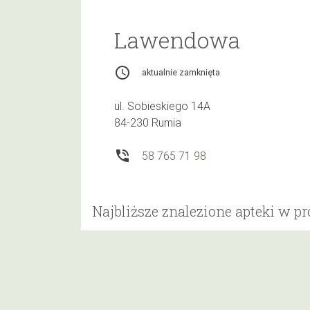
Lawendowa
access_time
aktualnie zamknięta
ul. Sobieskiego 14A
84-230 Rumia
phone_in_talk
58 765 71 98
Najbliższe znalezione apteki w p