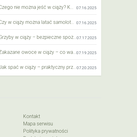
Czego nie można jeść w ciąży? Kompleksowy przewodnik dla przyszłych mam
07.16.2025
Czy w ciąży można latać samolotem? Praktyczny przewodnik dla przyszłych mam
07.16.2025
Grzyby w ciąży – bezpieczne spożycie, wartości odżywcze i zagrożenia
07.17.2025
Zakazane owoce w ciąży – co warto wiedzieć o bezpieczeństwie diety przyszłej mamy?
07.19.2025
Jak spać w ciąży – praktyczny przewodnik dla przyszłych mam
07.20.2025
Kontakt
Mapa serwisu
Polityka prywatności