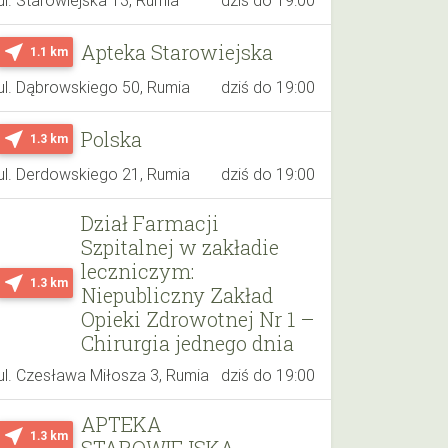
Apteka Starowiejska
near_me
1.1 km
ul. Dąbrowskiego 50, Rumia
dziś do 19:00
Polska
near_me
1.3 km
ul. Derdowskiego 21, Rumia
dziś do 19:00
Dział Farmacji
Szpitalnej w zakładie
leczniczym:
near_me
1.3 km
Niepubliczny Zakład
Opieki Zdrowotnej Nr 1 –
Chirurgia jednego dnia
ul. Czesława Miłosza 3, Rumia
dziś do 19:00
APTEKA
near_me
1.3 km
STAROWIEJSKA