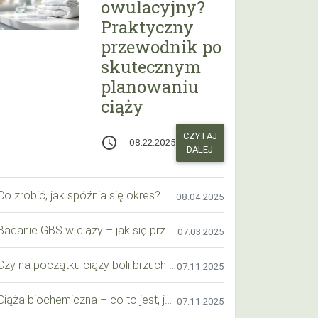
owulacyjny?
Praktyczny
przewodnik po
skutecznym
planowaniu
ciąży
CZYTAJ
access_time
08.22.2025
DALEJ
Co zrobić, jak spóźnia się okres? Praktyczny przewodnik krok po kroku
08.04.2025
Badanie GBS w ciąży – jak się przygotować krok po kroku?
07.03.2025
Czy na początku ciąży boli brzuch jak przy okresie? Wyjaśniamy objawy i różnice
07.11.2025
Ciąża biochemiczna – co to jest, jak ją rozpoznać i co warto wiedzieć?
07.11.2025