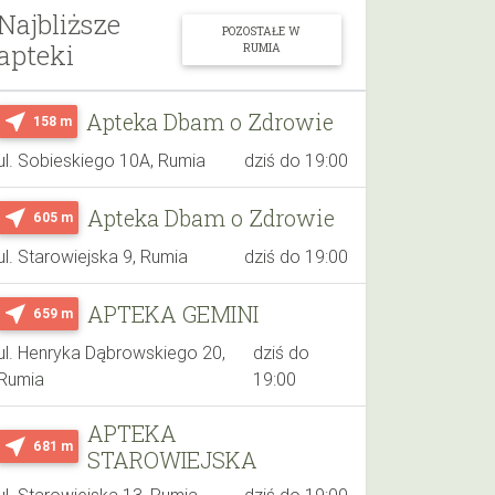
Najbliższe
POZOSTAŁE W
apteki
RUMIA
Apteka Dbam o Zdrowie
near_me
158 m
ul. Sobieskiego 10A, Rumia
dziś do 19:00
Apteka Dbam o Zdrowie
near_me
605 m
ul. Starowiejska 9, Rumia
dziś do 19:00
APTEKA GEMINI
near_me
659 m
ul. Henryka Dąbrowskiego 20,
dziś do
Rumia
19:00
APTEKA
near_me
681 m
STAROWIEJSKA
ul. Starowiejska 13, Rumia
dziś do 19:00