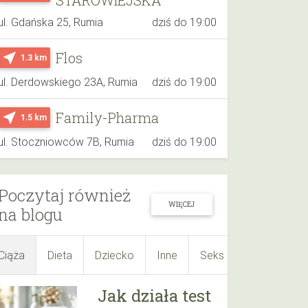
ul. Gdańska 25, Rumia
dziś do 19:00
Flos
near_me
1.3 km
ul. Derdowskiego 23A, Rumia
dziś do 19:00
Family-Pharma
near_me
1.5 km
ul. Stoczniowców 7B, Rumia
dziś do 19:00
Poczytaj również
WIĘCEJ
na blogu
Ciąża
Dieta
Dziecko
Inne
Seks
Suplementy
Jak działa test