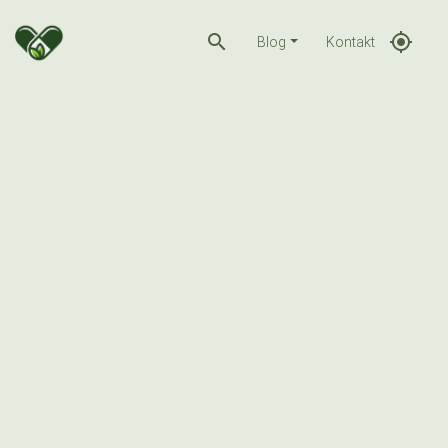
search
gps_fixed
Blog
Kontakt