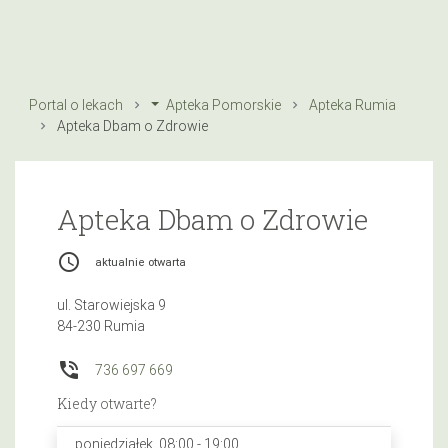
Portal o lekach
Apteka Pomorskie
Apteka Rumia
Apteka Dbam o Zdrowie
Apteka Dbam o Zdrowie
access_time
aktualnie otwarta
ul. Starowiejska 9
84-230 Rumia
phone_in_talk
736 697 669
Kiedy otwarte?
poniedziałek, 08:00 - 19:00