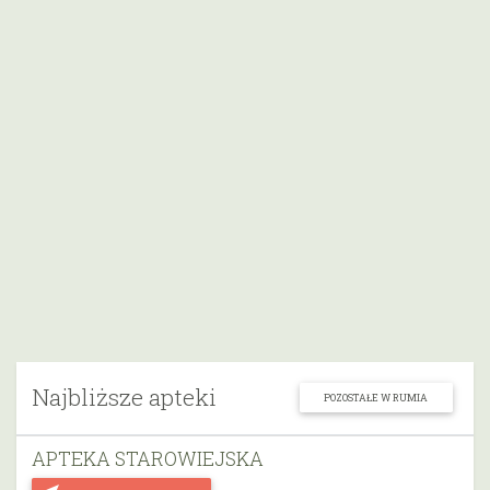
Najbliższe apteki
POZOSTAŁE W RUMIA
APTEKA STAROWIEJSKA