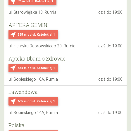
near_me
76 m
od ul. Katoickiej 1
ul. Starowiejska 13, Rumia
dziś do 19:00
APTEKA GEMINI
near_me
395 m
od ul. Katoickiej 1
ul. Henryka Dąbrowskiego 20, Rumia
dziś do 19:00
Apteka Dbam o Zdrowie
near_me
448 m
od ul. Katoickiej 1
ul. Sobieskiego 10A, Rumia
dziś do 19:00
Lawendowa
near_me
605 m
od ul. Katoickiej 1
ul. Sobieskiego 14A, Rumia
dziś do 19:00
Polska