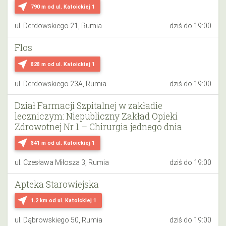
near_me
790 m
od ul. Katoickiej 1
ul. Derdowskiego 21, Rumia
dziś do 19:00
Flos
near_me
828 m
od ul. Katoickiej 1
ul. Derdowskiego 23A, Rumia
dziś do 19:00
Dział Farmacji Szpitalnej w zakładie
leczniczym: Niepubliczny Zakład Opieki
Zdrowotnej Nr 1 – Chirurgia jednego dnia
near_me
841 m
od ul. Katoickiej 1
ul. Czesława Miłosza 3, Rumia
dziś do 19:00
Apteka Starowiejska
near_me
1.2 km
od ul. Katoickiej 1
ul. Dąbrowskiego 50, Rumia
dziś do 19:00