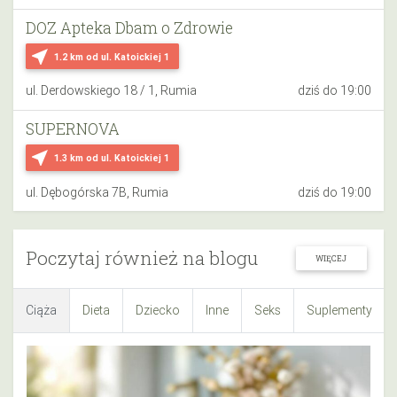
DOZ Apteka Dbam o Zdrowie
near_me
1.2 km
od ul. Katoickiej 1
ul. Derdowskiego 18 / 1, Rumia
dziś do 19:00
SUPERNOVA
near_me
1.3 km
od ul. Katoickiej 1
ul. Dębogórska 7B, Rumia
dziś do 19:00
Poczytaj również na blogu
WIĘCEJ
Ciąża
Dieta
Dziecko
Inne
Seks
Suplementy