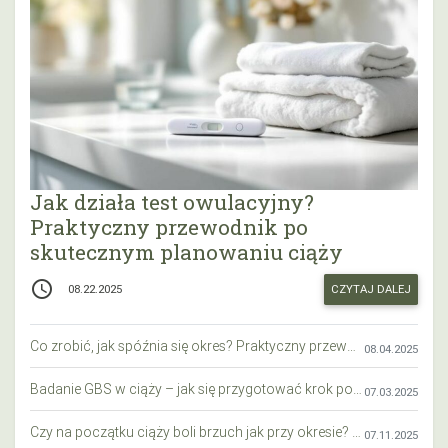
Jak działa test owulacyjny?
Praktyczny przewodnik po
skutecznym planowaniu ciąży
access_time
CZYTAJ DALEJ
08.22.2025
Co zrobić, jak spóźnia się okres? Praktyczny przewodnik krok po kroku
08.04.2025
Badanie GBS w ciąży – jak się przygotować krok po kroku?
07.03.2025
Czy na początku ciąży boli brzuch jak przy okresie? Wyjaśniamy objawy i różnice
07.11.2025