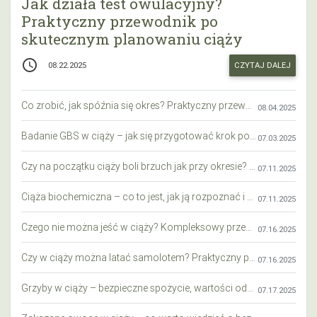
Jak działa test owulacyjny?
Praktyczny przewodnik po
skutecznym planowaniu ciąży
access_time
CZYTAJ DALEJ
08.22.2025
Co zrobić, jak spóźnia się okres? Praktyczny przewodnik krok po kroku
08.04.2025
Badanie GBS w ciąży – jak się przygotować krok po kroku?
07.03.2025
Czy na początku ciąży boli brzuch jak przy okresie? Wyjaśniamy objawy i różnice
07.11.2025
Ciąża biochemiczna – co to jest, jak ją rozpoznać i co warto wiedzieć?
07.11.2025
Czego nie można jeść w ciąży? Kompleksowy przewodnik dla przyszłych mam
07.16.2025
Czy w ciąży można latać samolotem? Praktyczny przewodnik dla przyszłych mam
07.16.2025
Grzyby w ciąży – bezpieczne spożycie, wartości odżywcze i zagrożenia
07.17.2025