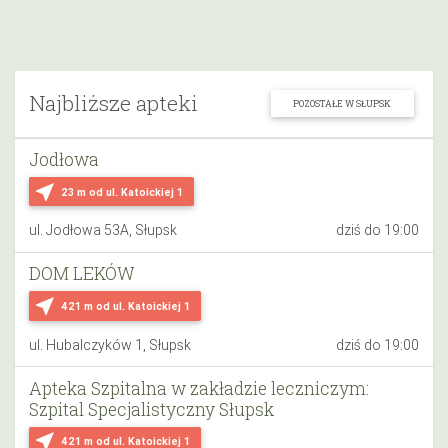
Najbliższe apteki
POZOSTAŁE W SŁUPSK
Jodłowa
near_me
23 m
od ul. Katoickiej 1
ul. Jodłowa 53A, Słupsk
dziś do 19:00
DOM LEKÓW
near_me
421 m
od ul. Katoickiej 1
ul. Hubalczyków 1, Słupsk
dziś do 19:00
Apteka Szpitalna w zakładzie leczniczym:
Szpital Specjalistyczny Słupsk
near_me
421 m
od ul. Katoickiej 1