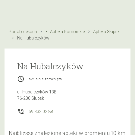
Portal o lekach
Apteka Pomorskie
Apteka Słupsk
Na Hubalczyków
Na Hubalczyków
access_time
aktualnie zamknięta
ul. Hubalczyków 13B
76-200 Słupsk
phone_in_talk
59 333 02 88
Najbliższe znalezione apteki w promieniu 10 km