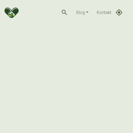
search
gps_fixed
Blog
Kontakt