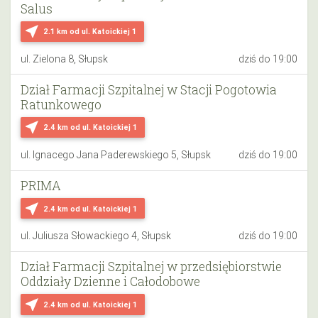
Salus
near_me
2.1 km
od ul. Katoickiej 1
ul. Zielona 8, Słupsk
dziś do 19:00
Dział Farmacji Szpitalnej w Stacji Pogotowia
Ratunkowego
near_me
2.4 km
od ul. Katoickiej 1
ul. Ignacego Jana Paderewskiego 5, Słupsk
dziś do 19:00
PRIMA
near_me
2.4 km
od ul. Katoickiej 1
ul. Juliusza Słowackiego 4, Słupsk
dziś do 19:00
Dział Farmacji Szpitalnej w przedsiębiorstwie
Oddziały Dzienne i Całodobowe
near_me
2.4 km
od ul. Katoickiej 1