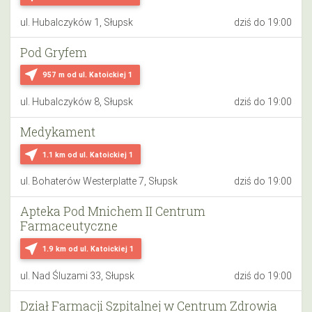
ul. Hubalczyków 1, Słupsk
dziś do 19:00
Pod Gryfem
near_me
957 m
od ul. Katoickiej 1
ul. Hubalczyków 8, Słupsk
dziś do 19:00
Medykament
near_me
1.1 km
od ul. Katoickiej 1
ul. Bohaterów Westerplatte 7, Słupsk
dziś do 19:00
Apteka Pod Mnichem II Centrum
Farmaceutyczne
near_me
1.9 km
od ul. Katoickiej 1
ul. Nad Śluzami 33, Słupsk
dziś do 19:00
Dział Farmacji Szpitalnej w Centrum Zdrowia