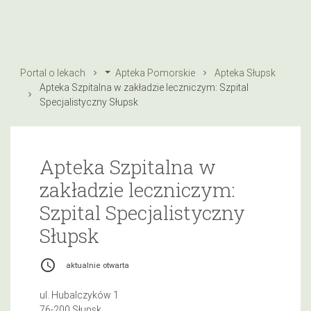
Portal o lekach
Apteka Pomorskie
Apteka Słupsk
Apteka Szpitalna w zakładzie leczniczym: Szpital
Specjalistyczny Słupsk
Apteka Szpitalna w
zakładzie leczniczym:
Szpital Specjalistyczny
Słupsk
access_time
aktualnie otwarta
ul. Hubalczyków 1
76-200 Słupsk