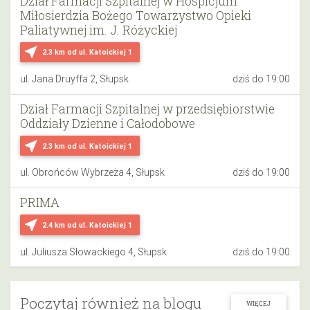
Dział Farmacji Szpitalnej w Hospicjum
Miłosierdzia Bożego Towarzystwo Opieki
Paliatywnej im. J. Różyckiej
near_me
2.3 km
od ul. Katoickiej 1
ul. Jana Druyffa 2, Słupsk
dziś do 19:00
Dział Farmacji Szpitalnej w przedsiębiorstwie
Oddziały Dzienne i Całodobowe
near_me
2.3 km
od ul. Katoickiej 1
ul. Obrońców Wybrzeża 4, Słupsk
dziś do 19:00
PRIMA
near_me
2.4 km
od ul. Katoickiej 1
ul. Juliusza Słowackiego 4, Słupsk
dziś do 19:00
Poczytaj również na blogu
WIĘCEJ