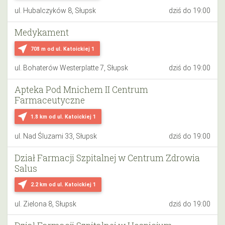
ul. Hubalczyków 8, Słupsk
dziś do 19:00
Medykament
near_me
708 m
od ul. Katoickiej 1
ul. Bohaterów Westerplatte 7, Słupsk
dziś do 19:00
Apteka Pod Mnichem II Centrum
Farmaceutyczne
near_me
1.8 km
od ul. Katoickiej 1
ul. Nad Śluzami 33, Słupsk
dziś do 19:00
Dział Farmacji Szpitalnej w Centrum Zdrowia
Salus
near_me
2.2 km
od ul. Katoickiej 1
ul. Zielona 8, Słupsk
dziś do 19:00