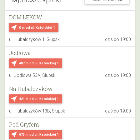
DOM LEKÓW
near_me
0 m
od ul. Katoickiej 1
ul. Hubalczyków 1, Słupsk
dziś do 19:00
Jodłowa
near_me
407 m
od ul. Katoickiej 1
ul. Jodłowa 53A, Słupsk
dziś do 19:00
Na Hubalczyków
near_me
421 m
od ul. Katoickiej 1
ul. Hubalczyków 13B, Słupsk
dziś do 19:00
Pod Gryfem
near_me
675 m
od ul. Katoickiej 1