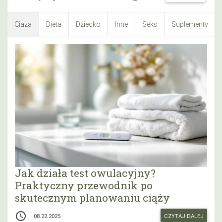
Ciąża
Dieta
Dziecko
Inne
Seks
Suplementy
Jak działa test owulacyjny?
Praktyczny przewodnik po
skutecznym planowaniu ciąży
access_time
CZYTAJ DALEJ
08.22.2025