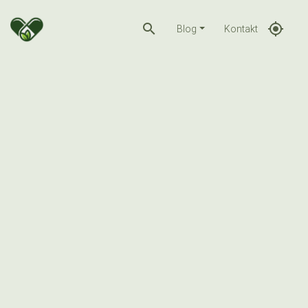
search
gps_fixed
Blog
Kontakt