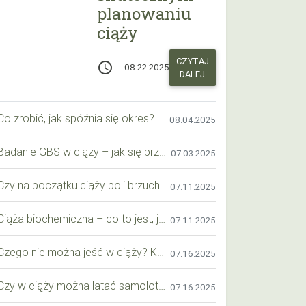
planowaniu
ciąży
CZYTAJ
access_time
08.22.2025
DALEJ
Co zrobić, jak spóźnia się okres? Praktyczny przewodnik krok po kroku
08.04.2025
Badanie GBS w ciąży – jak się przygotować krok po kroku?
07.03.2025
Czy na początku ciąży boli brzuch jak przy okresie? Wyjaśniamy objawy i różnice
07.11.2025
Ciąża biochemiczna – co to jest, jak ją rozpoznać i co warto wiedzieć?
07.11.2025
Czego nie można jeść w ciąży? Kompleksowy przewodnik dla przyszłych mam
07.16.2025
Czy w ciąży można latać samolotem? Praktyczny przewodnik dla przyszłych mam
07.16.2025