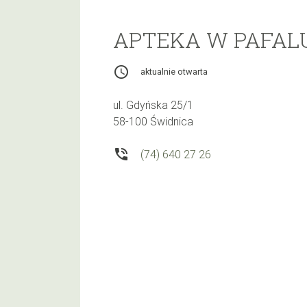
APTEKA W PAFAL
access_time
aktualnie otwarta
ul. Gdyńska 25/1
58-100 Świdnica
phone_in_talk
(74) 640 27 26