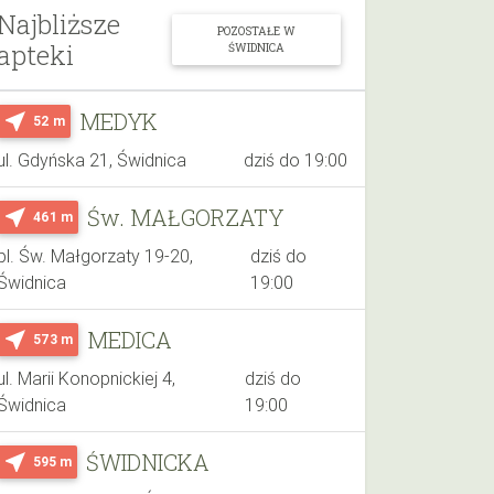
Najbliższe
POZOSTAŁE W
apteki
ŚWIDNICA
MEDYK
near_me
52 m
ul. Gdyńska 21, Świdnica
dziś do 19:00
Św. MAŁGORZATY
near_me
461 m
pl. Św. Małgorzaty 19-20,
dziś do
Świdnica
19:00
MEDICA
near_me
573 m
ul. Marii Konopnickiej 4,
dziś do
Świdnica
19:00
ŚWIDNICKA
near_me
595 m