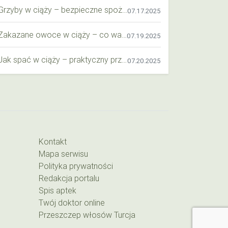
Grzyby w ciąży – bezpieczne spożycie, wartości odżywcze i zagrożenia
07.17.2025
Zakazane owoce w ciąży – co warto wiedzieć o bezpieczeństwie diety przyszłej mamy?
07.19.2025
Jak spać w ciąży – praktyczny przewodnik dla przyszłych mam
07.20.2025
Kontakt
Mapa serwisu
Polityka prywatności
Redakcja portalu
Spis aptek
Twój doktor online
Przeszczep włosów Turcja