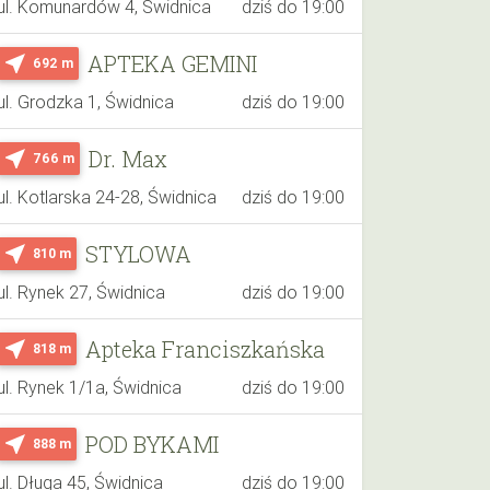
ul. Komunardów 4, Świdnica
dziś do 19:00
APTEKA GEMINI
near_me
692 m
ul. Grodzka 1, Świdnica
dziś do 19:00
Dr. Max
near_me
766 m
ul. Kotlarska 24-28, Świdnica
dziś do 19:00
STYLOWA
near_me
810 m
ul. Rynek 27, Świdnica
dziś do 19:00
Apteka Franciszkańska
near_me
818 m
ul. Rynek 1/1a, Świdnica
dziś do 19:00
POD BYKAMI
near_me
888 m
ul. Długa 45, Świdnica
dziś do 19:00