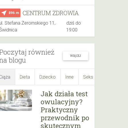
CENTRUM ZDROWIA
near_me
896 m
ul. Stefana Żeromskiego 11,
dziś do
Świdnica
19:00
Poczytaj również
WIĘCEJ
na blogu
Ciąża
Dieta
Dziecko
Inne
Seks
Suplementy
Jak działa test
owulacyjny?
Praktyczny
przewodnik po
skutecznym