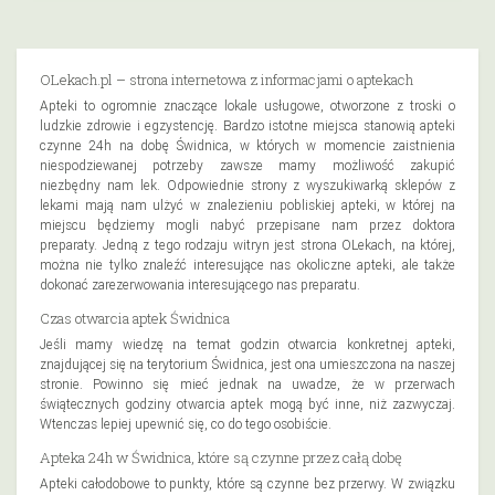
OLekach.pl – strona internetowa z informacjami o aptekach
Apteki to ogromnie znaczące lokale usługowe, otworzone z troski o
ludzkie zdrowie i egzystencję. Bardzo istotne miejsca stanowią apteki
czynne 24h na dobę Świdnica, w których w momencie zaistnienia
niespodziewanej potrzeby zawsze mamy możliwość zakupić
niezbędny nam lek. Odpowiednie strony z wyszukiwarką sklepów z
lekami mają nam ulżyć w znalezieniu pobliskiej apteki, w której na
miejscu będziemy mogli nabyć przepisane nam przez doktora
preparaty. Jedną z tego rodzaju witryn jest strona OLekach, na której,
można nie tylko znaleźć interesujące nas okoliczne apteki, ale także
dokonać zarezerwowania interesującego nas preparatu.
Czas otwarcia aptek Świdnica
Jeśli mamy wiedzę na temat godzin otwarcia konkretnej apteki,
znajdującej się na terytorium Świdnica, jest ona umieszczona na naszej
stronie. Powinno się mieć jednak na uwadze, że w przerwach
świątecznych godziny otwarcia aptek mogą być inne, niż zazwyczaj.
Wtenczas lepiej upewnić się, co do tego osobiście.
Apteka 24h w Świdnica, które są czynne przez całą dobę
Apteki całodobowe to punkty, które są czynne bez przerwy. W związku