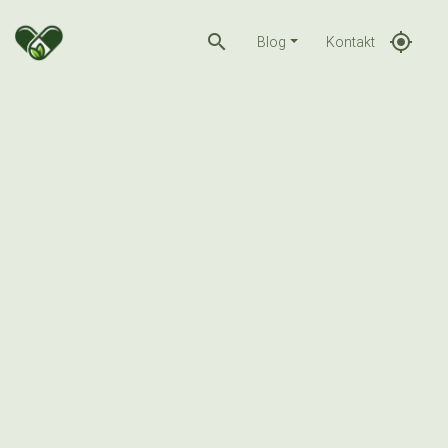
search
gps_fixed
Blog
Kontakt