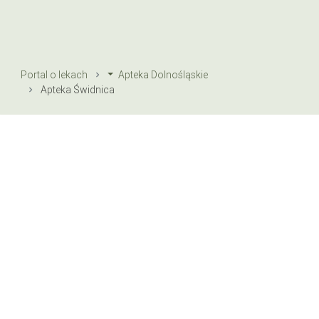
Portal o lekach
Apteka Dolnośląskie
Apteka Świdnica