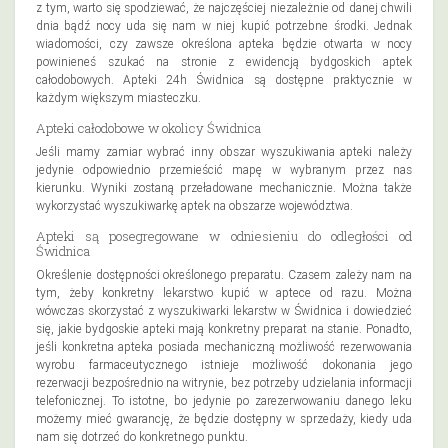
z tym, warto się spodziewać, że najczęściej niezależnie od danej chwili
dnia bądź nocy uda się nam w niej kupić potrzebne środki. Jednak
wiadomości, czy zawsze określona apteka będzie otwarta w nocy
powinieneś szukać na stronie z ewidencją bydgoskich aptek
całodobowych. Apteki 24h Świdnica są dostępne praktycznie w
każdym większym miasteczku.
Apteki całodobowe w okolicy Świdnica
Jeśli mamy zamiar wybrać inny obszar wyszukiwania apteki należy
jedynie odpowiednio przemieścić mapę w wybranym przez nas
kierunku. Wyniki zostaną przeładowane mechanicznie. Można także
wykorzystać wyszukiwarkę aptek na obszarze województwa.
Apteki są posegregowane w odniesieniu do odległości od
Świdnica
Określenie dostępności określonego preparatu. Czasem zależy nam na
tym, żeby konkretny lekarstwo kupić w aptece od razu. Można
wówczas skorzystać z wyszukiwarki lekarstw w Świdnica i dowiedzieć
się, jakie bydgoskie apteki mają konkretny preparat na stanie. Ponadto,
jeśli konkretna apteka posiada mechaniczną możliwość rezerwowania
wyrobu farmaceutycznego istnieje możliwość dokonania jego
rezerwacji bezpośrednio na witrynie, bez potrzeby udzielania informacji
telefonicznej. To istotne, bo jedynie po zarezerwowaniu danego leku
możemy mieć gwarancję, że będzie dostępny w sprzedaży, kiedy uda
nam się dotrzeć do konkretnego punktu.