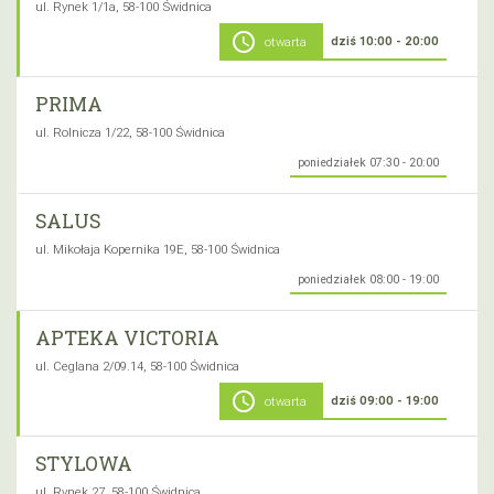
ul. Rynek 1/1a, 58-100 Świdnica
schedule
dziś 10:00 - 20:00
otwarta
PRIMA
ul. Rolnicza 1/22, 58-100 Świdnica
poniedziałek 07:30 - 20:00
SALUS
ul. Mikołaja Kopernika 19E, 58-100 Świdnica
poniedziałek 08:00 - 19:00
APTEKA VICTORIA
ul. Ceglana 2/09.14, 58-100 Świdnica
schedule
dziś 09:00 - 19:00
otwarta
STYLOWA
ul. Rynek 27, 58-100 Świdnica