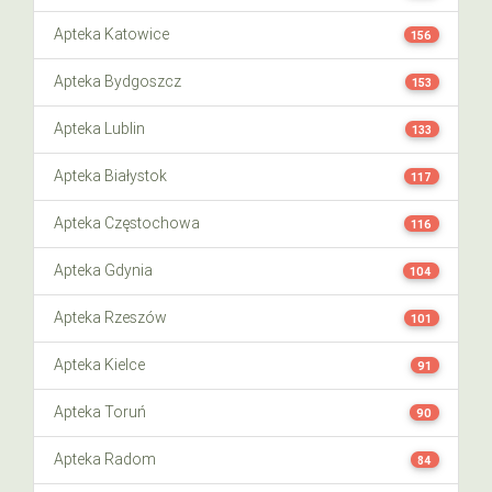
Apteka Katowice
156
Apteka Bydgoszcz
153
Apteka Lublin
133
Apteka Białystok
117
Apteka Częstochowa
116
Apteka Gdynia
104
Apteka Rzeszów
101
Apteka Kielce
91
Apteka Toruń
90
Apteka Radom
84