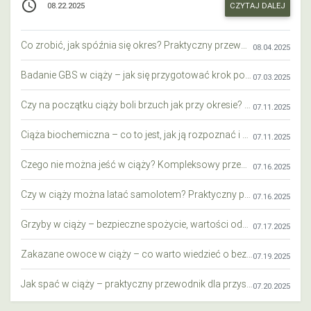
access_time
CZYTAJ DALEJ
08.22.2025
Co zrobić, jak spóźnia się okres? Praktyczny przewodnik krok po kroku
08.04.2025
Badanie GBS w ciąży – jak się przygotować krok po kroku?
07.03.2025
Czy na początku ciąży boli brzuch jak przy okresie? Wyjaśniamy objawy i różnice
07.11.2025
Ciąża biochemiczna – co to jest, jak ją rozpoznać i co warto wiedzieć?
07.11.2025
Czego nie można jeść w ciąży? Kompleksowy przewodnik dla przyszłych mam
07.16.2025
Czy w ciąży można latać samolotem? Praktyczny przewodnik dla przyszłych mam
07.16.2025
Grzyby w ciąży – bezpieczne spożycie, wartości odżywcze i zagrożenia
07.17.2025
Zakazane owoce w ciąży – co warto wiedzieć o bezpieczeństwie diety przyszłej mamy?
07.19.2025
Jak spać w ciąży – praktyczny przewodnik dla przyszłych mam
07.20.2025