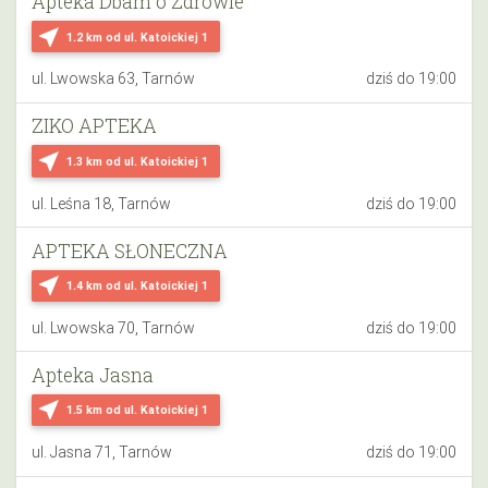
Apteka Dbam o Zdrowie
near_me
1.2 km
od ul. Katoickiej 1
ul. Lwowska 63, Tarnów
dziś do 19:00
ZIKO APTEKA
near_me
1.3 km
od ul. Katoickiej 1
ul. Leśna 18, Tarnów
dziś do 19:00
APTEKA SŁONECZNA
near_me
1.4 km
od ul. Katoickiej 1
ul. Lwowska 70, Tarnów
dziś do 19:00
Apteka Jasna
near_me
1.5 km
od ul. Katoickiej 1
ul. Jasna 71, Tarnów
dziś do 19:00