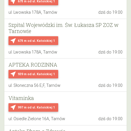
near_me
678 m
od ul. Katoickiej 1
ul. Lwowska 178A, Tarnów
dziś do 19:00
Szpital Wojewódzki im. Św. Łukasza SP ZOZ w
Tarnowie
near_me
678 m
od ul. Katoickiej 1
ul. Lwowska 178A, Tarnów
dziś do 19:00
APTEKA RODZINNA
near_me
939 m
od ul. Katoickiej 1
ul. Słoneczna 56 E,F, Tarnów
dziś do 19:00
Vitaminka
near_me
997 m
od ul. Katoickiej 1
ul. Osiedle Zielone 16A, Tarnów
dziś do 19:00