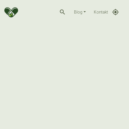
search
gps_fixed
Blog
Kontakt