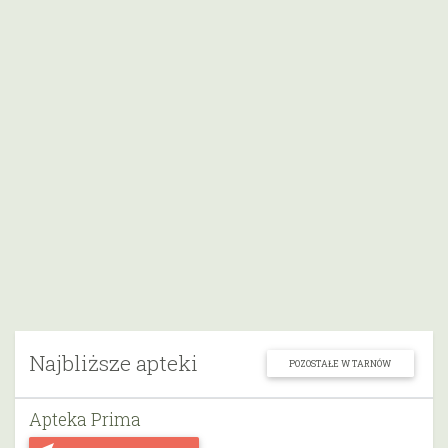
Najbliższe apteki
POZOSTAŁE W TARNÓW
Apteka Prima