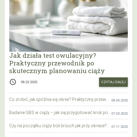
Jak działa test owulacyjny?
Praktyczny przewodnik po
skutecznym planowaniu ciąży
access_time
CZYTAJ DALEJ
08.22.2025
Co zrobić, jak spóźnia się okres? Praktyczny przewodnik krok po kroku
08.04.2025
Badanie GBS w ciąży – jak się przygotować krok po kroku?
07.03.2025
Czy na początku ciąży boli brzuch jak przy okresie? Wyjaśniamy objawy i różnice
07.11.2025