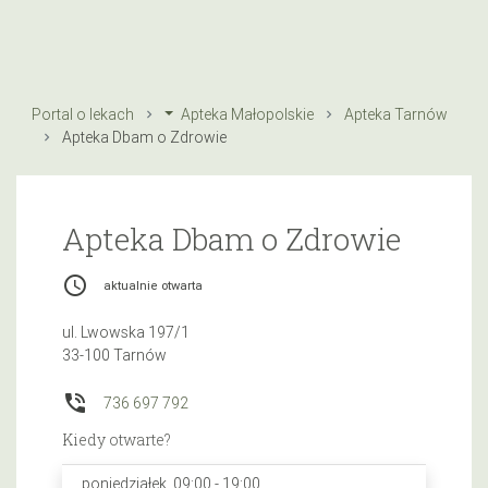
Portal o lekach
Apteka Małopolskie
Apteka Tarnów
Apteka Dbam o Zdrowie
Apteka Dbam o Zdrowie
access_time
aktualnie otwarta
ul. Lwowska 197/1
33-100 Tarnów
phone_in_talk
736 697 792
Kiedy otwarte?
poniedziałek, 09:00 - 19:00