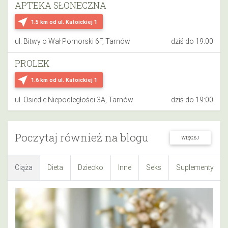
APTEKA SŁONECZNA
near_me
1.5 km
od ul. Katoickiej 1
ul. Bitwy o Wał Pomorski 6F, Tarnów
dziś do 19:00
PROLEK
near_me
1.6 km
od ul. Katoickiej 1
ul. Osiedle Niepodległości 3A, Tarnów
dziś do 19:00
Poczytaj również na blogu
WIĘCEJ
Ciąża
Dieta
Dziecko
Inne
Seks
Suplementy