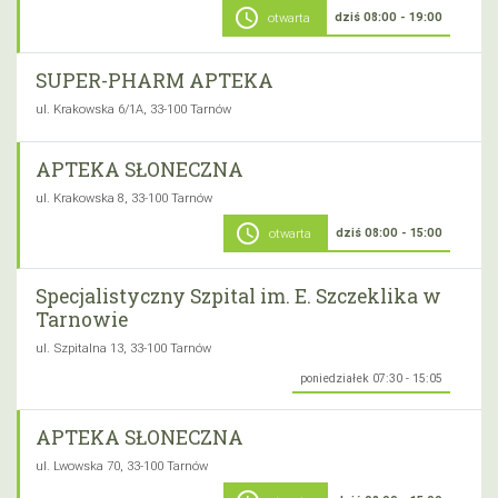
schedule
dziś 08:00 - 19:00
otwarta
SUPER-PHARM APTEKA
ul. Krakowska 6/1A, 33-100 Tarnów
APTEKA SŁONECZNA
ul. Krakowska 8, 33-100 Tarnów
schedule
dziś 08:00 - 15:00
otwarta
Specjalistyczny Szpital im. E. Szczeklika w
Tarnowie
ul. Szpitalna 13, 33-100 Tarnów
poniedziałek 07:30 - 15:05
APTEKA SŁONECZNA
ul. Lwowska 70, 33-100 Tarnów