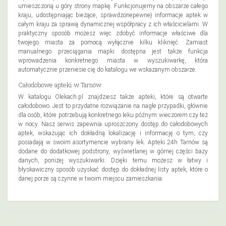
umieszczoną u góry strony mapkę. Funkcjonujemy na obszarze całego
kraju, udostępniając bieżące, sprawdzonepewne} informacje aptek w
całym kraju za sprawą dynamicznej współpracy z ich właścicielami. W
praktyczny sposób możesz więc zdobyć informacje właściwe dla
twojego miasta za pomocą wyłącznie kilku kliknięć. Zamiast
manualnego przeciągania mapki dostępna jest także funkcja
wprowadzenia konkretnego miasta w wyszukiwarkę, która
automatycznie przeniesie cię do katalogu we wskazanym obszarze.
Całodobowe apteki w Tarnów
W katalogu Olekach.pl znajdziesz także apteki, które są otwarte
całodobowo. Jest to przydatne rozwiązanie na nagłe przypadki, głównie
dla osób, które potrzebują konkretnego leku późnym wieczorem czy też
w nocy. Nasz serwis zapewnia uproszczony dostęp do całodobowych
aptek, wskazując ich dokładną lokalizację i informację o tym, czy
posiadają w swoim asortymencie wybrany lek. Apteki 24h Tarnów są
dodane do dodatkowej podstrony, wyświetlanej w górnej części bazy
danych, poniżej wyszukiwarki. Dzięki temu możesz w łatwy i
błyskawiczny sposób uzyskać dostęp do dokładnej listy aptek, które o
danej porze są czynne w twoim miejscu zamieszkania.