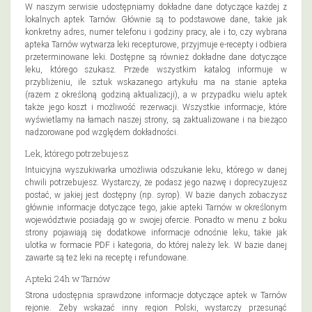
W naszym serwisie udostępniamy dokładne dane dotyczące każdej z
lokalnych aptek Tarnów. Głównie są to podstawowe dane, takie jak
konkretny adres, numer telefonu i godziny pracy, ale i to, czy wybrana
apteka Tarnów wytwarza leki recepturowe, przyjmuje e-recepty i odbiera
przeterminowane leki. Dostępne są również dokładne dane dotyczące
leku, którego szukasz. Przede wszystkim katalog informuje w
przybliżeniu, ile sztuk wskazanego artykułu ma na stanie apteka
(razem z określoną godziną aktualizacji), a w przypadku wielu aptek
także jego koszt i możliwość rezerwacji. Wszystkie informacje, które
wyświetlamy na łamach naszej strony, są zaktualizowane i na bieżąco
nadzorowane pod względem dokładności.
Lek, którego potrzebujesz
Intuicyjna wyszukiwarka umożliwia odszukanie leku, którego w danej
chwili potrzebujesz. Wystarczy, że podasz jego nazwę i doprecyzujesz
postać, w jakiej jest dostępny (np. syrop). W bazie danych zobaczysz
głównie informacje dotyczące tego, jakie apteki Tarnów w określonym
województwie posiadają go w swojej ofercie. Ponadto w menu z boku
strony pojawiają się dodatkowe informacje odnośnie leku, takie jak
ulotka w formacie PDF i kategoria, do której należy lek. W bazie danej
zawarte są też leki na receptę i refundowane.
Apteki 24h w Tarnów
Strona udostępnia sprawdzone informacje dotyczące aptek w Tarnów
rejonie. Żeby wskazać inny region Polski, wystarczy przesunąć