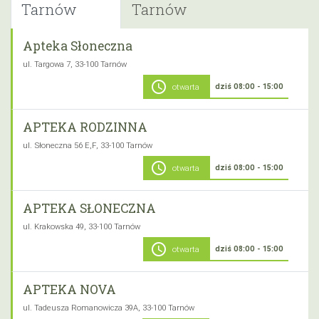
Tarnów
Tarnów
Apteka Słoneczna
ul. Targowa 7, 33-100 Tarnów
schedule
dziś 08:00 - 15:00
otwarta
APTEKA RODZINNA
ul. Słoneczna 56 E,F, 33-100 Tarnów
schedule
dziś 08:00 - 15:00
otwarta
APTEKA SŁONECZNA
ul. Krakowska 49, 33-100 Tarnów
schedule
dziś 08:00 - 15:00
otwarta
APTEKA NOVA
ul. Tadeusza Romanowicza 39A, 33-100 Tarnów