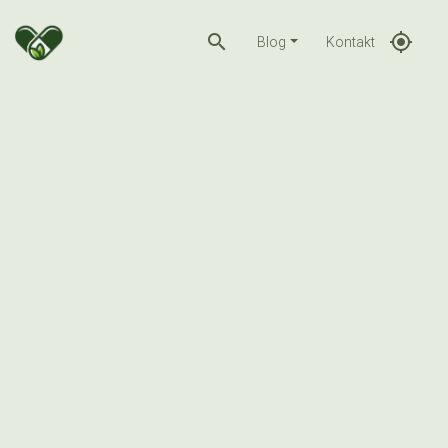
search
gps_fixed
Blog
Kontakt