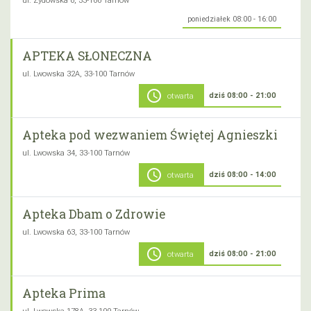
ul. Żydowska 6, 33-100 Tarnów
poniedziałek 08:00 - 16:00
APTEKA SŁONECZNA
ul. Lwowska 32A, 33-100 Tarnów
schedule
dziś 08:00 - 21:00
otwarta
Apteka pod wezwaniem Świętej Agnieszki
ul. Lwowska 34, 33-100 Tarnów
schedule
dziś 08:00 - 14:00
otwarta
Apteka Dbam o Zdrowie
ul. Lwowska 63, 33-100 Tarnów
schedule
dziś 08:00 - 21:00
otwarta
Apteka Prima