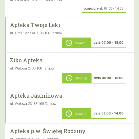
ul. Lwowska 178A, 33-100 Tarnów
poniedziałek 07:00 - 14:35
Apteka Twoje Leki
ul. Urszulańska 7, 33-100 Tarnów
schedule
dziś 07:00 - 15:00
otwarta
Ziko Apteka
ul. Wałowa 2, 33-100 Tarnów
schedule
dziś 08:00 - 15:00
otwarta
Apteka Jaśminowa
ul. Wałowa 23, 33-100 Tarnów
schedule
dziś 08:00 - 14:00
otwarta
Apteka p.w. Świętej Rodziny