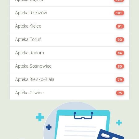
Apteka Rzeszów
101
Apteka Kielce
91
Apteka Toruń
90
Apteka Radom
84
Apteka Sosnowiec
80
Apteka Bielsko-Biała
79
Apteka Gliwice
75