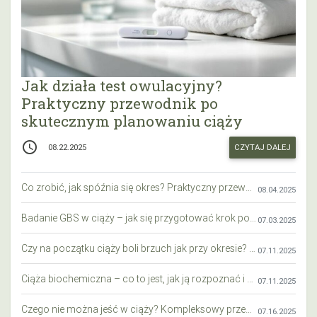
Jak działa test owulacyjny?
Praktyczny przewodnik po
skutecznym planowaniu ciąży
access_time
CZYTAJ DALEJ
08.22.2025
Co zrobić, jak spóźnia się okres? Praktyczny przewodnik krok po kroku
08.04.2025
Badanie GBS w ciąży – jak się przygotować krok po kroku?
07.03.2025
Czy na początku ciąży boli brzuch jak przy okresie? Wyjaśniamy objawy i różnice
07.11.2025
Ciąża biochemiczna – co to jest, jak ją rozpoznać i co warto wiedzieć?
07.11.2025
Czego nie można jeść w ciąży? Kompleksowy przewodnik dla przyszłych mam
07.16.2025