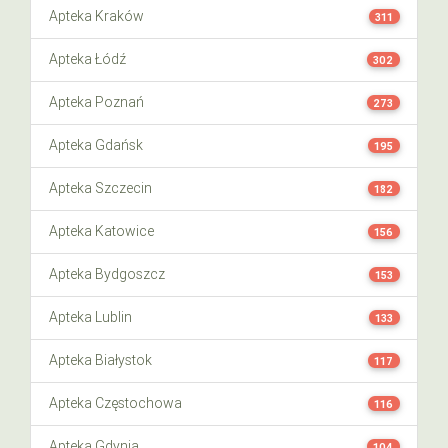
Apteka Kraków
311
Apteka Łódź
302
Apteka Poznań
273
Apteka Gdańsk
195
Apteka Szczecin
182
Apteka Katowice
156
Apteka Bydgoszcz
153
Apteka Lublin
133
Apteka Białystok
117
Apteka Częstochowa
116
Apteka Gdynia
104