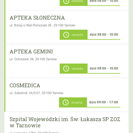
schedule
dziś 08:00 - 15:00
otwarta
APTEKA SŁONECZNA
ul. Bitwy o Wał Pomorski 6F, 33-100 Tarnów
schedule
dziś 08:00 - 15:00
otwarta
APTEKA GEMINI
ul. Ochronek 34, 33-100 Tarnów
schedule
dziś 08:00 - 15:00
otwarta
COSMEDICA
ul. Szkotnik 1A/0.07, 33-100 Tarnów
schedule
dziś 09:00 - 17:00
otwarta
Szpital Wojewódzki im. Św. Łukasza SP ZOZ
w Tarnowie