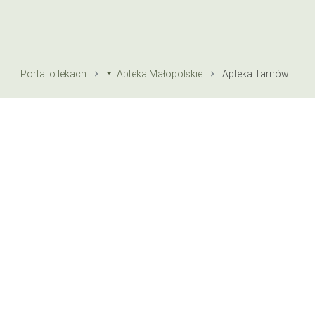
Portal o lekach
Apteka Małopolskie
Apteka Tarnów