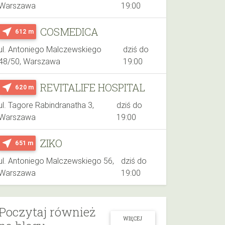
Warszawa
19:00
COSMEDICA
near_me
612 m
ul. Antoniego Malczewskiego
dziś do
48/50, Warszawa
19:00
REVITALIFE HOSPITAL
near_me
620 m
ul. Tagore Rabindranatha 3,
dziś do
Warszawa
19:00
ZIKO
near_me
651 m
ul. Antoniego Malczewskiego 56,
dziś do
Warszawa
19:00
Poczytaj również
WIĘCEJ