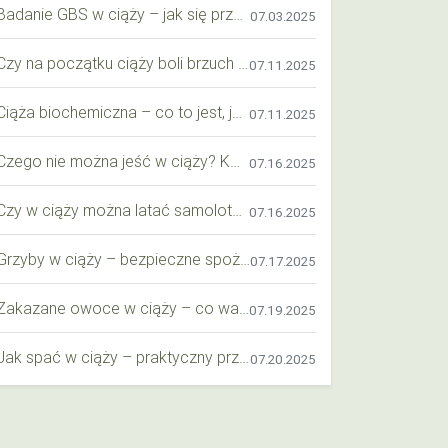
Badanie GBS w ciąży – jak się przygotować krok po kroku?
07.03.2025
Czy na początku ciąży boli brzuch jak przy okresie? Wyjaśniamy objawy i różnice
07.11.2025
Ciąża biochemiczna – co to jest, jak ją rozpoznać i co warto wiedzieć?
07.11.2025
Czego nie można jeść w ciąży? Kompleksowy przewodnik dla przyszłych mam
07.16.2025
Czy w ciąży można latać samolotem? Praktyczny przewodnik dla przyszłych mam
07.16.2025
Grzyby w ciąży – bezpieczne spożycie, wartości odżywcze i zagrożenia
07.17.2025
Zakazane owoce w ciąży – co warto wiedzieć o bezpieczeństwie diety przyszłej mamy?
07.19.2025
Jak spać w ciąży – praktyczny przewodnik dla przyszłych mam
07.20.2025