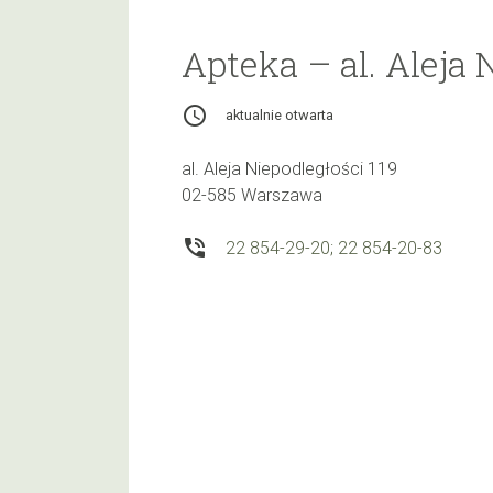
Apteka – al. Aleja 
access_time
aktualnie otwarta
al. Aleja Niepodległości 119
02-585 Warszawa
phone_in_talk
22 854-29-20; 22 854-20-83