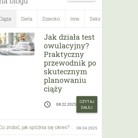
na blogu
Ciąża
Dieta
Dziecko
Inne
Seks
Suplementy
Jak działa test
owulacyjny?
Praktyczny
przewodnik po
skutecznym
planowaniu
ciąży
CZYTAJ
access_time
08.22.2025
DALEJ
Co zrobić, jak spóźnia się okres? Praktyczny przewodnik krok po kroku
08.04.2025