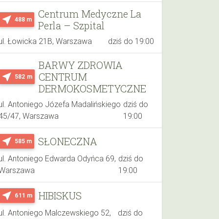
Centrum Medyczne La
near_me
488 m
Perla – Szpital
ul. Łowicka 21B, Warszawa
dziś do 19:00
BARWY ZDROWIA
CENTRUM
near_me
582 m
DERMOKOSMETYCZNE
ul. Antoniego Józefa Madalińskiego
dziś do
45/47, Warszawa
19:00
SŁONECZNA
near_me
585 m
ul. Antoniego Edwarda Odyńca 69,
dziś do
Warszawa
19:00
HIBISKUS
near_me
611 m
ul. Antoniego Malczewskiego 52,
dziś do