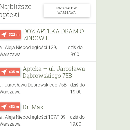
Najbliższe
POZOSTAŁE W
apteki
WARSZAWA
DOZ APTEKA DBAM O
near_me
322 m
ZDROWIE
al. Aleja Niepodległości 129,
dziś do
Warszawa
19:00
Apteka – ul. Jarosława
near_me
435 m
Dąbrowskiego 75B
ul. Jarosława Dąbrowskiego 75B,
dziś do
Warszawa
19:00
Dr. Max
near_me
453 m
al. Aleja Niepodległości 107/109,
dziś do
Warszawa
19:00